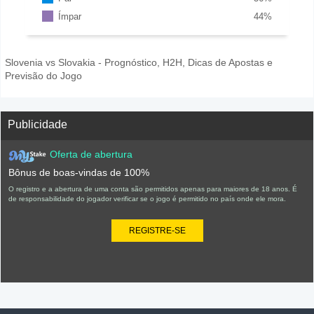
Ímpar
44
%
Slovenia vs Slovakia - Prognóstico, H2H, Dicas de Apostas e
Previsão do Jogo
Publicidade
Oferta de abertura
Bônus de boas-vindas de 100%
O registro e a abertura de uma conta são permitidos apenas para maiores de 18 anos. É
de responsabilidade do jogador verificar se o jogo é permitido no país onde ele mora.
REGISTRE-SE