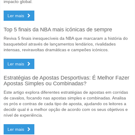
impacto global.
Ler mais
Top 5 finais da NBA mais icónicas de sempre
Reviva 5 finais inesquecíveis da NBA que marcaram a história do
basquetebol através de lançamentos lendários, rivalidades
intensas, reviravoltas dramáticas e campeões icónicos.
Ler mais
Estratégias de Apostas Desportivas: É Melhor Fazer
Apostas Simples ou Combinadas?
Este artigo explora diferentes estratégias de apostas em corridas
de cavalos, focando nas apostas simples e combinadas. Analisa
os prós e contras de cada tipo de aposta, ajudando os leitores a
decidir qual é a melhor opção de acordo com os seus objetivos e
nível de experiência.
Ler mais