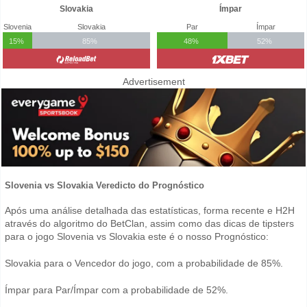
Slovakia
Ímpar
Slovenia
Slovakia
Par
Ímpar
15%
85%
48%
52%
Advertisement
Slovenia vs Slovakia Veredicto do Prognóstico
Após uma análise detalhada das estatísticas, forma recente e H2H
através do algoritmo do BetClan, assim como das dicas de tipsters
para o jogo Slovenia vs Slovakia este é o nosso Prognóstico:
Slovakia para o Vencedor do jogo, com a probabilidade de 85%.
Ímpar para Par/Ímpar com a probabilidade de 52%.