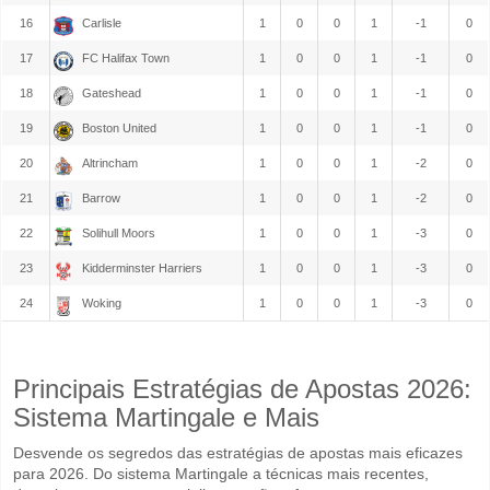
16
Carlisle
1
0
0
1
-1
0
17
FC Halifax Town
1
0
0
1
-1
0
18
Gateshead
1
0
0
1
-1
0
19
Boston United
1
0
0
1
-1
0
20
Altrincham
1
0
0
1
-2
0
21
Barrow
1
0
0
1
-2
0
22
Solihull Moors
1
0
0
1
-3
0
23
Kidderminster Harriers
1
0
0
1
-3
0
24
Woking
1
0
0
1
-3
0
Principais Estratégias de Apostas 2026:
Sistema Martingale e Mais
Desvende os segredos das estratégias de apostas mais eficazes
para 2026. Do sistema Martingale a técnicas mais recentes,