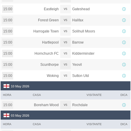
vs
Eastleigh
Gateshead
15:00
vs
Forest Green
Halifax
15:00
vs
Harrogate Town
Solihull Moors
15:00
vs
Hartlepool
Barrow
15:00
vs
Hornchurch FC
Kidderminster
15:00
vs
Scunthorpe
Yeovil
15:00
vs
Woking
Sutton Utd
15:00
10 May 2026
HORA
CASA
VISITANTE
DICA
vs
Boreham Wood
Rochdale
15:00
03 May 2026
HORA
CASA
VISITANTE
DICA