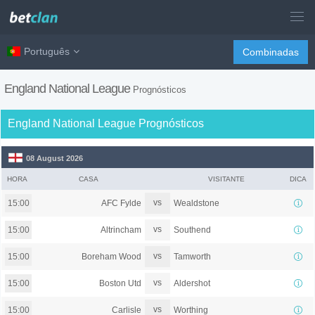
Português
Combinadas
England National League
Prognósticos
England National League Prognósticos
08 August 2026
HORA
CASA
VISITANTE
DICA
vs
AFC Fylde
Wealdstone
15:00
vs
Altrincham
Southend
15:00
vs
Boreham Wood
Tamworth
15:00
vs
Boston Utd
Aldershot
15:00
vs
Carlisle
Worthing
15:00