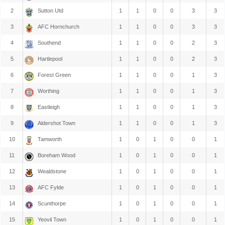
2
Sutton Utd
1
1
0
0
3
3
3
AFC Hornchurch
1
1
0
0
3
3
4
Southend
1
1
0
0
2
3
5
Hartlepool
1
1
0
0
2
3
6
Forest Green
1
1
0
0
1
3
7
Worthing
1
1
0
0
1
3
8
Eastleigh
1
1
0
0
1
3
9
Aldershot Town
1
1
0
0
1
3
10
Tamworth
1
0
1
0
0
1
11
Boreham Wood
1
0
1
0
0
1
12
Wealdstone
1
0
1
0
0
1
13
AFC Fylde
1
0
1
0
0
1
14
Scunthorpe
1
0
1
0
0
1
15
Yeovil Town
1
0
1
0
0
1