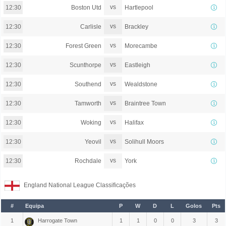
vs
Boston Utd
Hartlepool
12:30
vs
Carlisle
Brackley
12:30
vs
Forest Green
Morecambe
12:30
vs
Scunthorpe
Eastleigh
12:30
vs
Southend
Wealdstone
12:30
vs
Tamworth
Braintree Town
12:30
vs
Woking
Halifax
12:30
vs
Yeovil
Solihull Moors
12:30
vs
Rochdale
York
12:30
England National League Classificações
#
Equipa
P
W
D
L
Golos
Pts
1
Harrogate Town
1
1
0
0
3
3