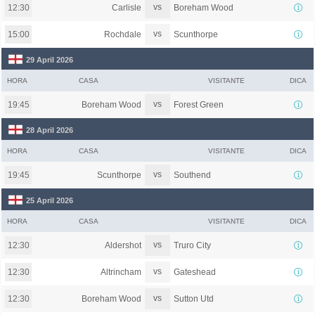
vs
Carlisle
Boreham Wood
12:30
vs
Rochdale
Scunthorpe
15:00
29 April 2026
HORA
CASA
VISITANTE
DICA
vs
Boreham Wood
Forest Green
19:45
28 April 2026
HORA
CASA
VISITANTE
DICA
vs
Scunthorpe
Southend
19:45
25 April 2026
HORA
CASA
VISITANTE
DICA
vs
Aldershot
Truro City
12:30
vs
Altrincham
Gateshead
12:30
vs
Boreham Wood
Sutton Utd
12:30