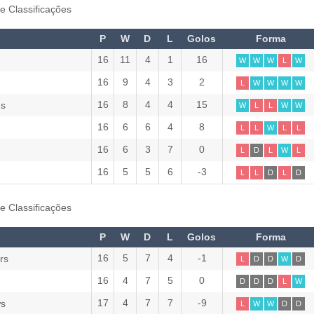
e Classificações
P
W
D
L
Golos
Forma
16
11
4
1
16
W
W
W
L
W
16
9
4
3
2
L
W
W
W
W
16
8
4
4
15
ns
W
L
L
W
W
16
6
6
4
8
L
L
W
L
L
16
6
3
7
0
L
D
L
W
L
16
5
5
6
-3
L
L
D
L
D
e Classificações
P
W
D
L
Golos
Forma
16
5
7
4
-1
rs
L
D
D
W
D
16
4
7
5
0
D
D
D
L
W
17
4
7
7
-9
ws
L
W
W
D
D