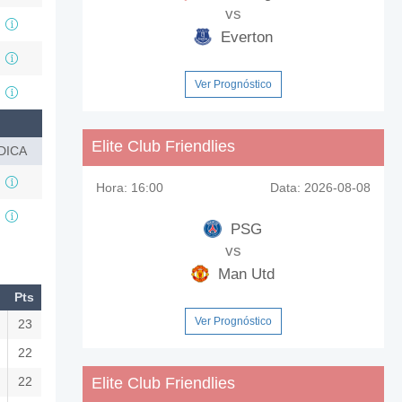
vs
Everton
Ver Prognóstico
Elite Club Friendlies
DICA
Hora:
16:00
Data:
2026-08-08
PSG
vs
Man Utd
Pts
Ver Prognóstico
23
22
22
Elite Club Friendlies