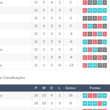
11
5
4
2
2
rs
L
D
D
W
D
11
5
3
3
3
L
W
W
W
W
11
4
4
3
4
D
D
D
L
W
11
4
3
4
2
L
W
D
L
D
11
3
4
4
-4
L
D
L
W
L
11
3
2
6
-6
W
D
L
D
W
11
2
4
5
-3
ck
W
L
W
D
D
11
1
2
8
-8
L
L
D
L
D
11
1
2
8
-13
ws
L
W
W
D
D
e Classificações
P
W
D
L
Golos
Forma
16
10
4
2
16
ns
W
L
L
W
W
16
10
3
3
8
W
W
W
L
W