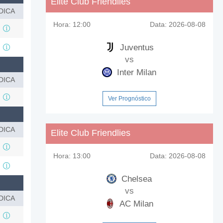
Elite Club Friendlies
DICA
Hora:
12:00
Data:
2026-08-08
Juventus
vs
Inter Milan
DICA
Ver Prognóstico
DICA
Elite Club Friendlies
Hora:
13:00
Data:
2026-08-08
Chelsea
vs
DICA
AC Milan