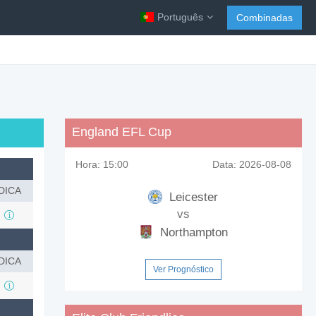
Português
Combinadas
England EFL Cup
Hora:
15:00
Data:
2026-08-08
DICA
Leicester
vs
Northampton
DICA
Ver Prognóstico