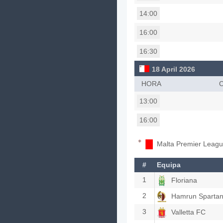
14:00
16:00
16:30
18 April 2026
HORA
13:00
16:00
Malta Premier Leagu
#
Equipa
1
Floriana
2
Hamrun Sparta
3
Valletta FC