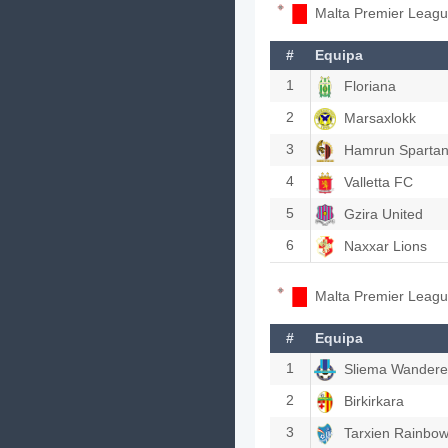
Malta Premier Leagu
#
Equipa
1
Floriana
2
Marsaxlokk
3
Hamrun Sparta
4
Valletta FC
5
Gzira United
6
Naxxar Lions
Malta Premier Leagu
#
Equipa
1
Sliema Wandere
2
Birkirkara
3
Tarxien Rainbo