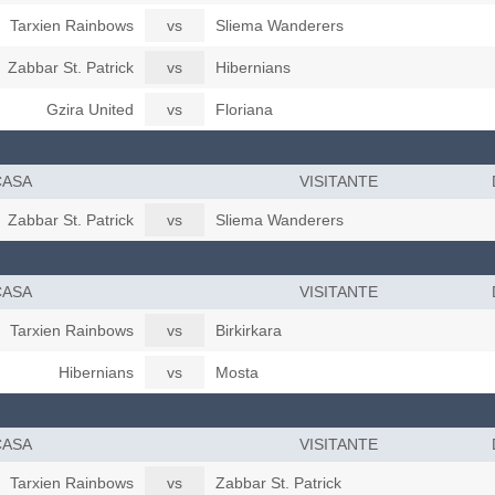
Tarxien Rainbows
vs
Sliema Wanderers
Zabbar St. Patrick
vs
Hibernians
Gzira United
vs
Floriana
CASA
VISITANTE
Zabbar St. Patrick
vs
Sliema Wanderers
CASA
VISITANTE
Tarxien Rainbows
vs
Birkirkara
Hibernians
vs
Mosta
CASA
VISITANTE
Tarxien Rainbows
vs
Zabbar St. Patrick