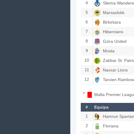
4
Sliema Wandere
5
Marsaxlokk
6
Birkirkara
7
Hibernians
8
Gzira United
9
Mosta
10
Zabbar St. Patri
11
Naxxar Lions
12
Tarxien Rainbo
Malta Premier Leagu
#
Equipa
1
Hamrun Sparta
2
Floriana