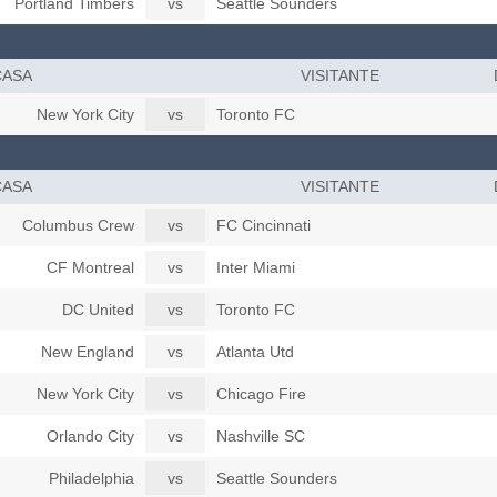
Portland Timbers
vs
Seattle Sounders
CASA
VISITANTE
New York City
vs
Toronto FC
CASA
VISITANTE
Columbus Crew
vs
FC Cincinnati
CF Montreal
vs
Inter Miami
DC United
vs
Toronto FC
New England
vs
Atlanta Utd
New York City
vs
Chicago Fire
Orlando City
vs
Nashville SC
Philadelphia
vs
Seattle Sounders