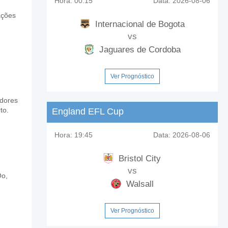
Hora:
00:15
Data:
2026-08-06
ações
Internacional de Bogota
vs
Jaguares de Cordoba
Ver Prognóstico
adores
to.
England EFL Cup
Hora:
19:45
Data:
2026-08-06
Bristol City
vs
Oo,
Walsall
Ver Prognóstico