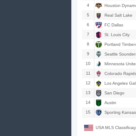
4
Houston Dynam
5
Real Salt Lake
6
FC Dallas
7
St. Louis City
8
Portland Timber
9
Seattle Sounder
10
Minnesota Unit
11
Colorado Rapid
12
Los Angeles Ga
13
San Diego
14
Austin
15
Sporting Kansas
USA MLS Classificaç