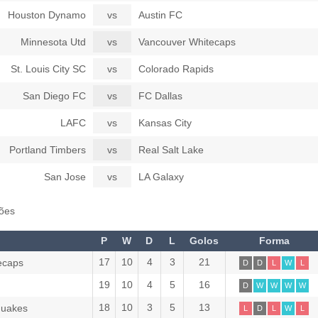
Houston Dynamo
vs
Austin FC
Minnesota Utd
vs
Vancouver Whitecaps
St. Louis City SC
vs
Colorado Rapids
San Diego FC
vs
FC Dallas
LAFC
vs
Kansas City
Portland Timbers
vs
Real Salt Lake
San Jose
vs
LA Galaxy
ões
P
W
D
L
Golos
Forma
17
10
4
3
21
ecaps
D
D
L
W
L
19
10
4
5
16
D
W
W
W
W
18
10
3
5
13
quakes
L
D
L
W
L