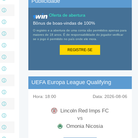
Publicidade
Oferta de abertura
Bônus de boas-vindas de 100%
O registro e a abertura de uma conta são permitidos apenas para
maiores de 18 anos. É de responsabilidade do jogador verificar
se o jogo é permitido no país onde ele mora.
REGISTRE-SE
UEFA Europa League Qualifying
Hora:
18:00
Data:
2026-08-06
Lincoln Red Imps FC
vs
Omonia Nicosia