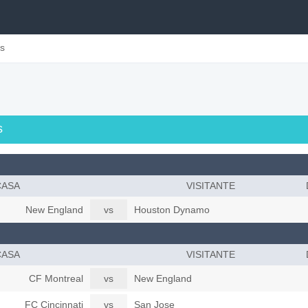
s
s
CASA
VISITANTE
New England
vs
Houston Dynamo
CASA
VISITANTE
CF Montreal
vs
New England
FC Cincinnati
vs
San Jose