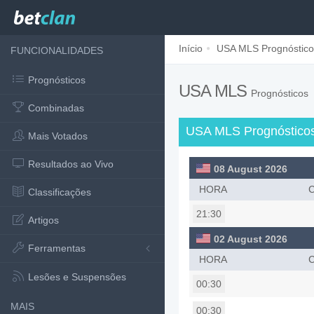
Início
USA MLS Prognóstico
FUNCIONALIDADES
Prognósticos
USA MLS
Prognósticos
Combinadas
USA MLS Prognóstico
Mais Votados
Resultados ao Vivo
08 August 2026
HORA
Classificações
21:30
Artigos
02 August 2026
Ferramentas
HORA
Lesões e Suspensões
00:30
MAIS
00:30