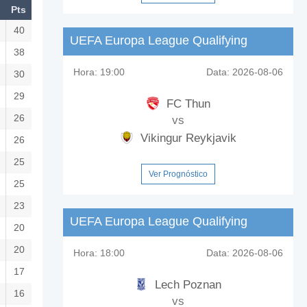
Pts
40
UEFA Europa League Qualifying
38
Hora:
19:00
Data:
2026-08-06
30
29
FC Thun
26
vs
Vikingur Reykjavik
26
25
Ver Prognóstico
25
23
UEFA Europa League Qualifying
20
20
Hora:
18:00
Data:
2026-08-06
17
Lech Poznan
16
vs