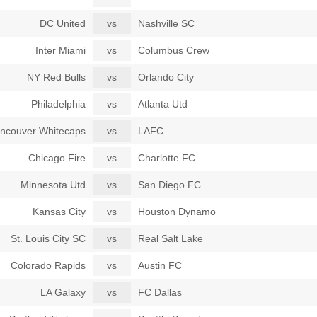
DC United
vs
Nashville SC
Inter Miami
vs
Columbus Crew
NY Red Bulls
vs
Orlando City
Philadelphia
vs
Atlanta Utd
ncouver Whitecaps
vs
LAFC
Chicago Fire
vs
Charlotte FC
Minnesota Utd
vs
San Diego FC
Kansas City
vs
Houston Dynamo
St. Louis City SC
vs
Real Salt Lake
Colorado Rapids
vs
Austin FC
LA Galaxy
vs
FC Dallas