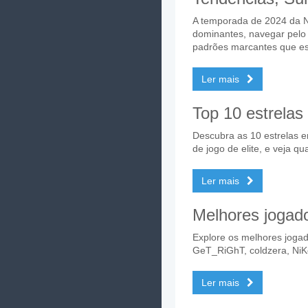
A temporada de 2024 da N
dominantes, navegar pelo 
padrões marcantes que es
Ler mais
Top 10 estrela
Descubra as 10 estrelas e
de jogo de elite, e veja q
Ler mais
Melhores jogad
Explore os melhores joga
GeT_RiGhT, coldzera, NiKo
Ler mais