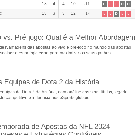
18
4
4
10
-11
D
L
L
D
D
18
3
3
12
-14
FC
L
L
D
L
L
o vs. Pré-jogo: Qual é a Melhor Abordage
desvantagens das apostas ao vivo e pré-jogo no mundo das apostas
scolher a estratégia certa para maximizar os seus ganhos.
 Equipas de Dota 2 da História
quipas de Dota 2 da história, com análise dos seus títulos, legado,
to competitivo e influência nos eSports globais.
mporada de Apostas da NFL 2024:
presas e Estratégias Confiáveis