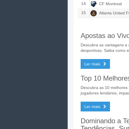
14
CF Montreal
15
Atlanta United 
Apostas ao Viv
Descubra as vantagens e 
desportivas. Saiba como e
Ler mais
Top 10 Melhores
Descubra as 10 melhores e
jogadores lendários, impac
Ler mais
Dominando a Te
Tendências, Sur