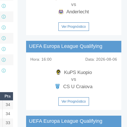
vs
Anderlecht
Ver Prognóstico
UEFA Europa League Qualifying
Hora:
16:00
Data:
2026-08-06
KuPS Kuopio
vs
CS U Craiova
Pts
Ver Prognóstico
34
34
UEFA Europa League Qualifying
33