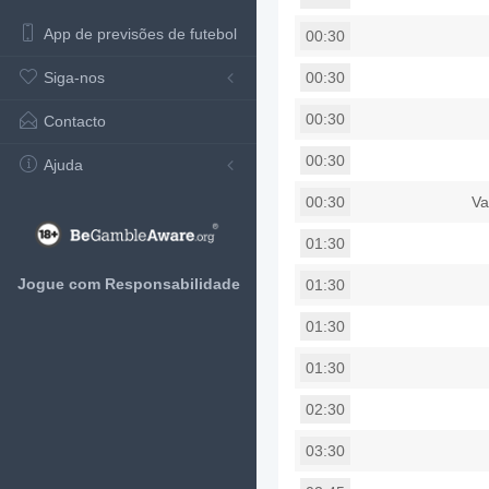
App de previsões de futebol
00:30
Siga-nos
00:30
00:30
Contacto
00:30
Ajuda
Va
00:30
01:30
Jogue com Responsabilidade
01:30
01:30
01:30
02:30
03:30