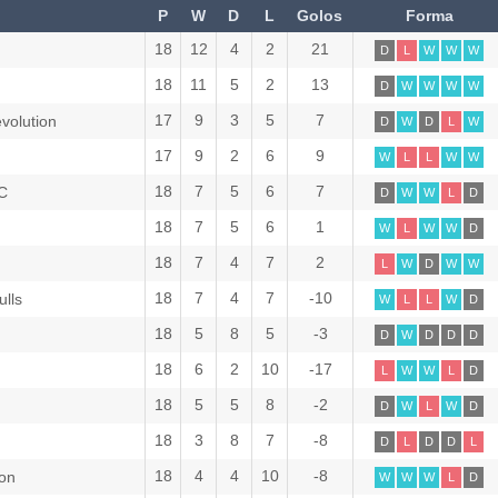
P
W
D
L
Golos
Forma
18
12
4
2
21
D
L
W
W
W
18
11
5
2
13
D
W
W
W
W
17
9
3
5
7
volution
D
W
D
L
W
17
9
2
6
9
W
L
L
W
W
18
7
5
6
7
FC
D
W
W
L
D
18
7
5
6
1
W
L
W
W
D
18
7
4
7
2
L
W
D
W
W
18
7
4
7
-10
lls
W
L
L
W
D
18
5
8
5
-3
D
W
D
D
D
18
6
2
10
-17
L
W
W
L
D
18
5
5
8
-2
D
W
L
W
D
18
3
8
7
-8
D
L
D
D
L
18
4
4
10
-8
ion
W
W
W
L
D