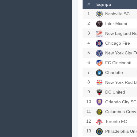
#
Equipa
1
Nashville SC
2
Inter Miami
3
New England Re
4
Chicago Fire
5
New York City 
6
FC Cincinnati
7
Charlotte
8
New York Red Bu
9
DC United
10
Orlando City SC
11
Columbus Crew
12
Toronto FC
13
Philadelphia Un