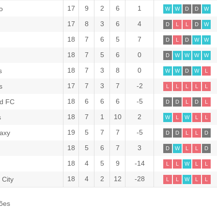
17
9
2
6
1
o
W
W
D
D
W
17
8
3
6
4
D
L
L
D
W
18
7
6
5
7
D
L
D
W
W
18
7
5
6
0
D
W
W
W
W
18
7
3
8
0
s
W
W
D
W
L
17
7
3
7
-2
s
L
L
L
L
L
18
6
6
6
-5
ed FC
D
D
L
D
L
18
7
1
10
2
s
W
L
W
L
L
19
5
7
7
-5
laxy
D
D
L
L
D
18
5
6
7
3
D
W
L
L
D
18
4
5
9
-14
L
L
W
L
L
18
4
2
12
-28
 City
L
L
W
L
L
ões