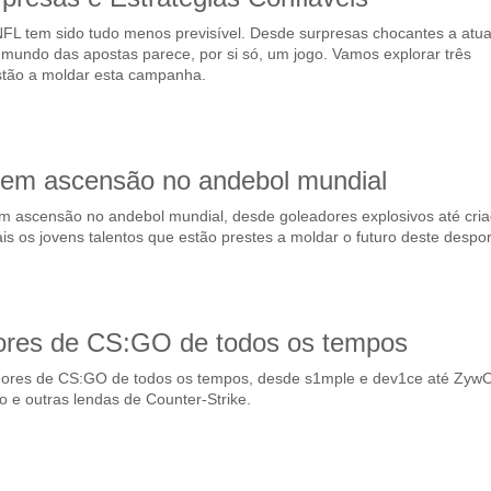
FL tem sido tudo menos previsível. Desde surpresas chocantes a atu
mundo das apostas parece, por si só, um jogo. Vamos explorar três
tão a moldar esta campanha.
s em ascensão no andebol mundial
m ascensão no andebol mundial, desde goleadores explosivos até cri
uais os jovens talentos que estão prestes a moldar o futuro deste despor
ores de CS:GO de todos os tempos
dores de CS:GO de todos os tempos, desde s1mple e dev1ce até Zyw
 e outras lendas de Counter-Strike.