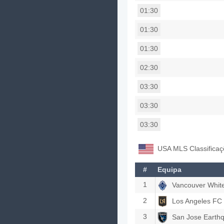
01:30
01:30
01:30
02:30
03:30
03:30
03:30
USA MLS Classificaç
#
Equipa
1
Vancouver Whit
2
Los Angeles FC
3
San Jose Earth