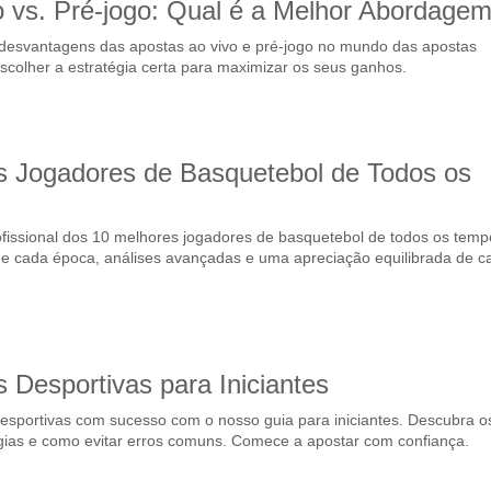
o vs. Pré-jogo: Qual é a Melhor Abordage
desvantagens das apostas ao vivo e pré-jogo no mundo das apostas
scolher a estratégia certa para maximizar os seus ganhos.
s Jogadores de Basquetebol de Todos os
rofissional dos 10 melhores jogadores de basquetebol de todos os temp
o de cada época, análises avançadas e uma apreciação equilibrada de c
 Desportivas para Iniciantes
esportivas com sucesso com o nosso guia para iniciantes. Descubra o
égias e como evitar erros comuns. Comece a apostar com confiança.