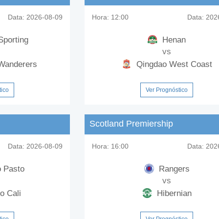
Data:
2026-08-09
Hora:
12:00
Data:
2026
Sporting
Henan
vs
Wanderers
Qingdao West Coast
tico
Ver Prognóstico
Scotland Premiership
Data:
2026-08-09
Hora:
16:00
Data:
2026
o Pasto
Rangers
vs
o Cali
Hibernian