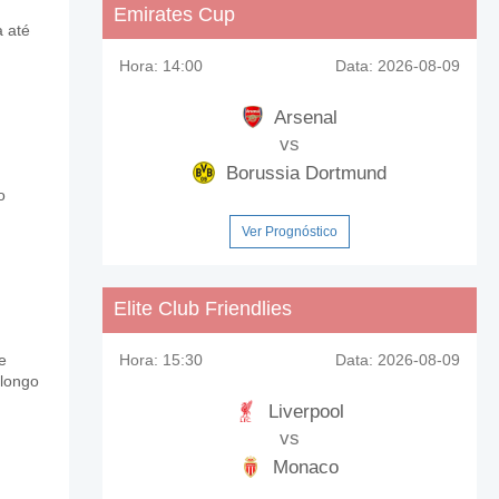
Emirates Cup
a até
Hora:
14:00
Data:
2026-08-09
Arsenal
vs
Borussia Dortmund
o
Ver Prognóstico
Elite Club Friendlies
e
Hora:
15:30
Data:
2026-08-09
 longo
Liverpool
vs
Monaco