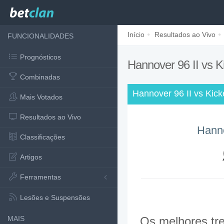
Início
Resultados ao Vivo
FUNCIONALIDADES
Prognósticos
Hannover 96 II vs 
Combinadas
Hannover 96 II vs Kic
Mais Votados
Resultados ao Vivo
Hanno
Classificações
Artigos
Ferramentas
Lesões e Suspensões
MAIS
Os melhores tre