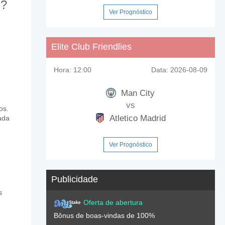
m?
Ver Prognóstico
Elite Club Friendlies
Hora:
12:00
Data:
2026-08-09
Man City
vs
os.
Atletico Madrid
ada
Ver Prognóstico
Publicidade
s
Oferta de abertura
Bônus de boas-vindas de 100%