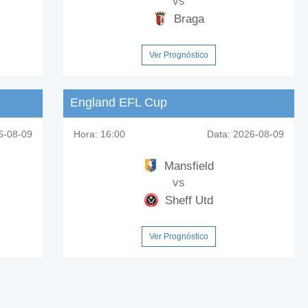
vs
Braga
Ver Prognóstico
England EFL Cup
-08-09
Hora:
16:00
Data:
2026-08-09
Mansfield
vs
Sheff Utd
Ver Prognóstico