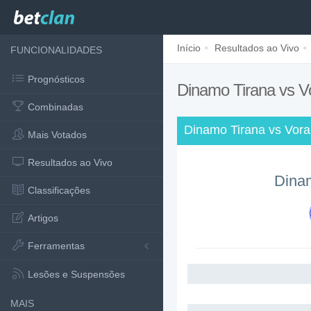
Início
Resultados ao Vivo
FUNCIONALIDADES
Prognósticos
Dinamo Tirana vs 
Combinadas
Dinamo Tirana vs Vora
Mais Votados
Resultados ao Vivo
Dina
Classificações
Artigos
Ferramentas
Lesões e Suspensões
MAIS