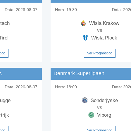
Data:
2026-08-07
Hora:
19:30
Data:
2026
tach
Wisla Krakow
vs
irol
Wisla Plock
tico
Ver Prognóstico
A
Denmark Superligaen
Data:
2026-08-07
Hora:
18:00
Data:
2026
rugge
Sonderjyske
vs
rijk
Viborg
tico
Ver Prognóstico