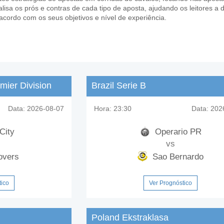
isa os prós e contras de cada tipo de aposta, ajudando os leitores a d
acordo com os seus objetivos e nível de experiência.
mier Division
Brazil Serie B
Data:
2026-08-07
Hora:
23:30
Data:
2026
City
Operario PR
vs
overs
Sao Bernardo
tico
Ver Prognóstico
Poland Ekstraklasa