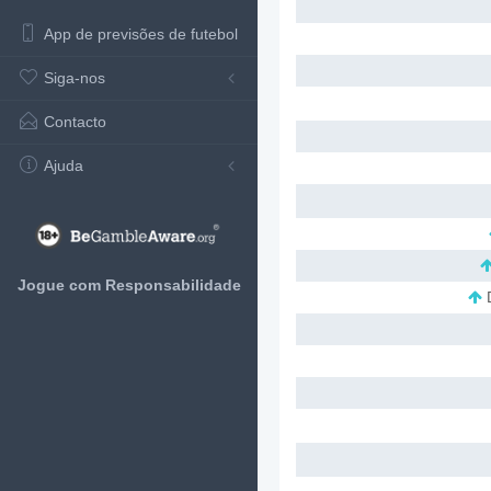
App de previsões de futebol
Siga-nos
Contacto
Ajuda
Jogue com Responsabilidade
D