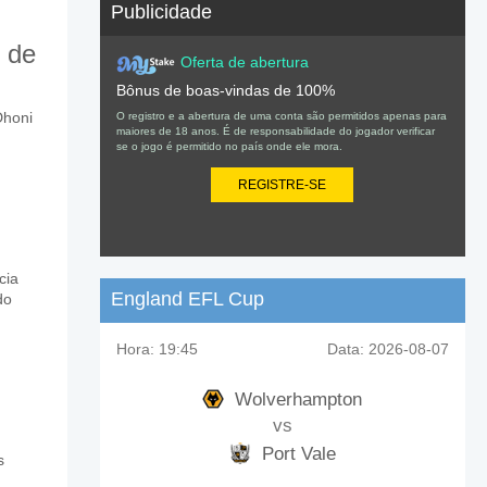
Publicidade
 de
Oferta de abertura
Bônus de boas-vindas de 100%
Dhoni
O registro e a abertura de uma conta são permitidos apenas para
maiores de 18 anos. É de responsabilidade do jogador verificar
se o jogo é permitido no país onde ele mora.
REGISTRE-SE
cia
England EFL Cup
do
Hora:
19:45
Data:
2026-08-07
Wolverhampton
vs
Port Vale
s