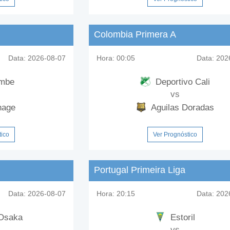
Colombia Primera A
Data:
2026-08-07
Hora:
00:05
Data:
2026
mbe
Deportivo Cali
vs
nage
Aguilas Doradas
tico
Ver Prognóstico
Portugal Primeira Liga
Data:
2026-08-07
Hora:
20:15
Data:
2026
Osaka
Estoril
vs