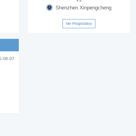
Shenzhen Xinpengcheng
Ver Prognóstico
-08-07