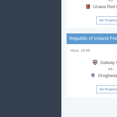
Urawa Red 
Ver Prognós
Republic of Ireland Pre
Hora:
19:45
Galway 
vs
Drogheda
Ver Prognós