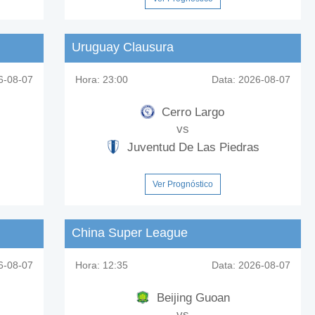
Uruguay Clausura
-08-07
Hora:
23:00
Data:
2026-08-07
Cerro Largo
vs
Juventud De Las Piedras
Ver Prognóstico
China Super League
-08-07
Hora:
12:35
Data:
2026-08-07
Beijing Guoan
vs