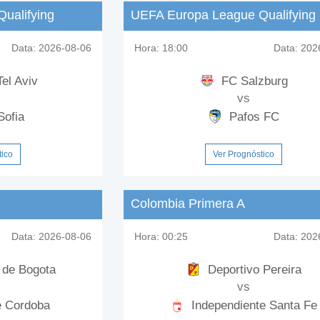
ualifying
UEFA Europa League Qualifying
Data:
2026-08-06
Hora:
18:00
Data:
2026
el Aviv
FC Salzburg
vs
ofia
Pafos FC
tico
Ver Prognóstico
Colombia Primera A
Data:
2026-08-06
Hora:
00:25
Data:
2026
 de Bogota
Deportivo Pereira
vs
e Cordoba
Independiente Santa Fe