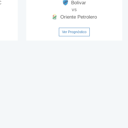
C
Bolivar
vs
Oriente Petrolero
Ver Prognóstico