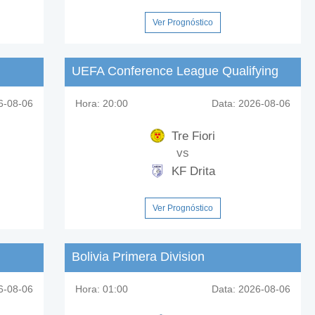
Ver Prognóstico
UEFA Conference League Qualifying
-08-06
Hora:
20:00
Data:
2026-08-06
Tre Fiori
vs
KF Drita
Ver Prognóstico
Bolivia Primera Division
-08-06
Hora:
01:00
Data:
2026-08-06