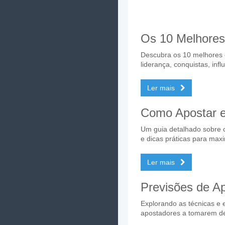
Os 10 Melhores
Descubra os 10 melhores 
liderança, conquistas, inf
Ler mais
Como Apostar 
Um guia detalhado sobre c
e dicas práticas para max
Ler mais
Previsões de A
Explorando as técnicas e e
apostadores a tomarem de