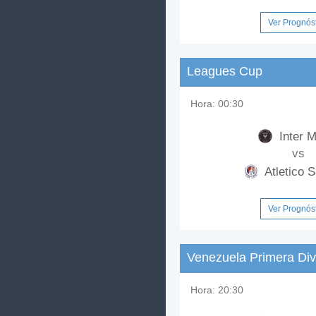
Ver Prognós
Leagues Cup
Hora:
00:30
Inter M
vs
Atletico S
Ver Prognós
Venezuela Primera Div
Hora:
20:30