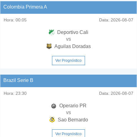
Colombia Primera A
Hora:
00:05
Data:
2026-08-07
Deportivo Cali
vs
Aguilas Doradas
Ver Prognóstico
Brazil Serie B
Hora:
23:30
Data:
2026-08-07
Operario PR
vs
Sao Bernardo
Ver Prognóstico