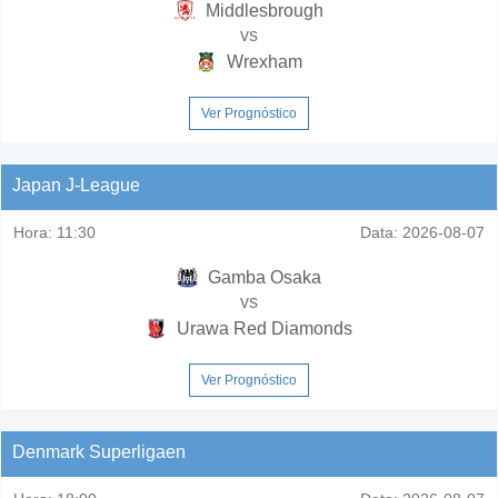
Middlesbrough
vs
Wrexham
Ver Prognóstico
Japan J-League
Hora:
11:30
Data:
2026-08-07
Gamba Osaka
vs
Urawa Red Diamonds
Ver Prognóstico
Denmark Superligaen