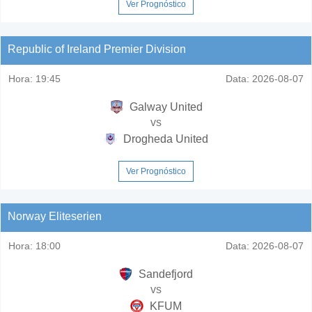
Ver Prognóstico
Republic of Ireland Premier Division
Hora:
19:45
Data:
2026-08-07
Galway United
vs
Drogheda United
Ver Prognóstico
Norway Eliteserien
Hora:
18:00
Data:
2026-08-07
Sandefjord
vs
KFUM