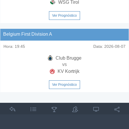
WSG Tirol
Ver Prognóstico
Belgium First Division A
Hora:
19:45
Data:
2026-08-07
Club Brugge
vs
KV Kortrijk
Ver Prognóstico