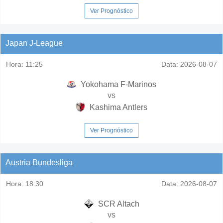
Ver Prognóstico
Japan J-League
Hora:
11:25
Data:
2026-08-07
Yokohama F-Marinos
vs
Kashima Antlers
Ver Prognóstico
Austria Bundesliga
Hora:
18:30
Data:
2026-08-07
SCR Altach
vs