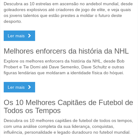
Descubra as 10 estrelas em ascensão no andebol mundial, desde
goleadores explosivos até criadores de jogo de elite, e veja quais
os jovens talentos que estão prestes a moldar o futuro deste
desporto.
Ler mais
Melhores enforcers da história da NHL
Explore os melhores enforcers da história da NHL, desde Bob
Probert e Tie Domi até Dave Semenko, Dave Schultz e outras
figuras lendárias que moldaram a identidade física do hóquei.
Ler mais
Os 10 Melhores Capitães de Futebol de
Todos os Tempos
Descubra os 10 melhores capitães de futebol de todos os tempos,
com uma análise completa da sua liderança, conquistas,
influência, personalidade e legado duradouro no futebol mundial.