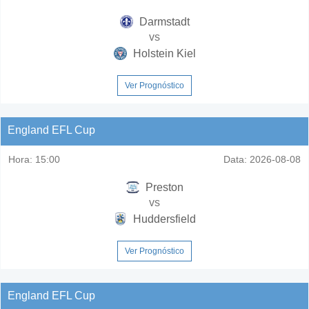
Darmstadt
vs
Holstein Kiel
Ver Prognóstico
England EFL Cup
Hora:
15:00
Data:
2026-08-08
Preston
vs
Huddersfield
Ver Prognóstico
England EFL Cup