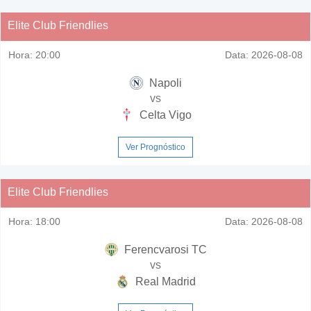
Elite Club Friendlies
Hora:
20:00
Data:
2026-08-08
Napoli
vs
Celta Vigo
Ver Prognóstico
Elite Club Friendlies
Hora:
18:00
Data:
2026-08-08
Ferencvarosi TC
vs
Real Madrid