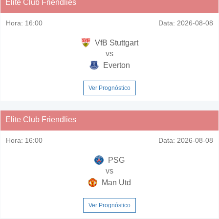
Elite Club Friendlies
Hora:
16:00
Data:
2026-08-08
VfB Stuttgart
vs
Everton
Ver Prognóstico
Elite Club Friendlies
Hora:
16:00
Data:
2026-08-08
PSG
vs
Man Utd
Ver Prognóstico