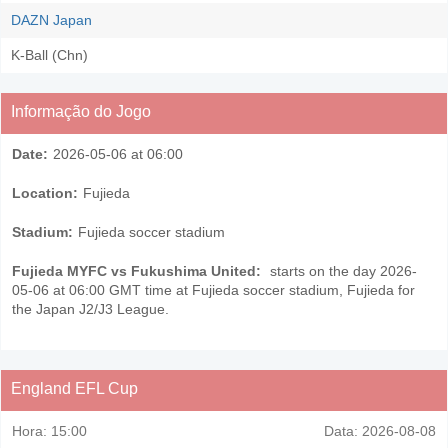
DAZN Japan
K-Ball (Chn)
Informação do Jogo
Date:
2026-05-06 at 06:00
Location:
Fujieda
Stadium:
Fujieda soccer stadium
Fujieda MYFC vs Fukushima United:
starts on the day 2026-
05-06 at 06:00 GMT time at Fujieda soccer stadium, Fujieda for
the Japan J2/J3 League.
England EFL Cup
Hora:
15:00
Data:
2026-08-08