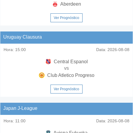
Aberdeen
Ver Prognóstico
Uruguay Clausura
Hora:
15:00
Data:
2026-08-08
Central Espanol
vs
Club Atletico Progreso
Ver Prognóstico
Japan J-League
Hora:
11:00
Data:
2026-08-08
Avispa Fukuoka