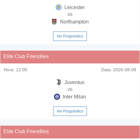
Leicester
vs
Northampton
Ver Prognóstico
Elite Club Friendlies
Hora:
12:00
Data:
2026-08-08
Juventus
vs
Inter Milan
Ver Prognóstico
Elite Club Friendlies