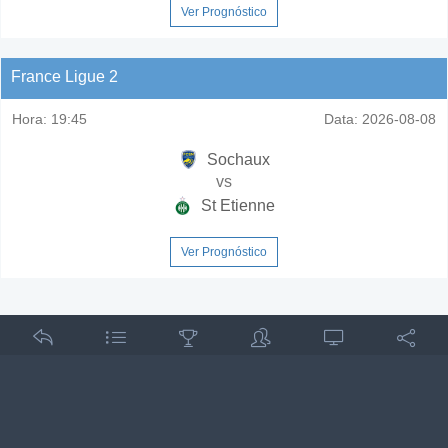
Ver Prognóstico
France Ligue 2
Hora:
19:45
Data:
2026-08-08
Sochaux
vs
St Etienne
Ver Prognóstico