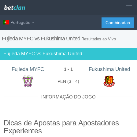
Português
Combinadas
Fujieda MYFC vs Fukushima United
Resultados ao Vivo
Fujieda MYFC vs Fukushima United
Fujieda MYFC
Fukushima United
1 - 1
PEN (3 - 4)
INFORMAÇÃO DO JOGO
Dicas de Apostas para Apostadores
Experientes