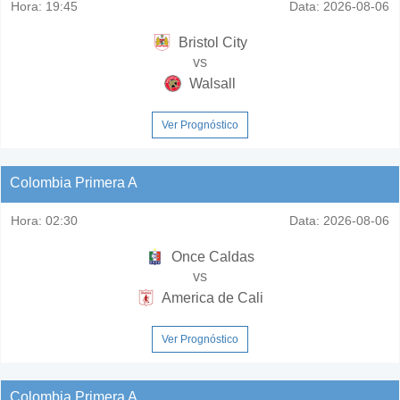
Hora:
19:45
Data:
2026-08-06
Bristol City
vs
Walsall
Ver Prognóstico
Colombia Primera A
Hora:
02:30
Data:
2026-08-06
Once Caldas
vs
America de Cali
Ver Prognóstico
Colombia Primera A