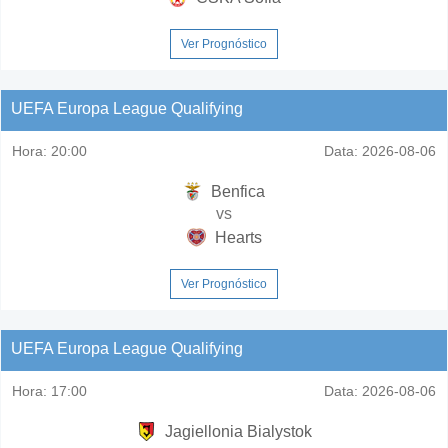
Ver Prognóstico
UEFA Europa League Qualifying
Hora:
20:00
Data:
2026-08-06
Benfica
vs
Hearts
Ver Prognóstico
UEFA Europa League Qualifying
Hora:
17:00
Data:
2026-08-06
Jagiellonia Bialystok