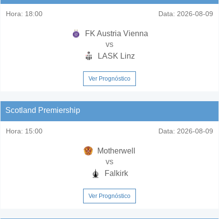
Hora:
18:00
Data:
2026-08-09
FK Austria Vienna
vs
LASK Linz
Ver Prognóstico
Scotland Premiership
Hora:
15:00
Data:
2026-08-09
Motherwell
vs
Falkirk
Ver Prognóstico