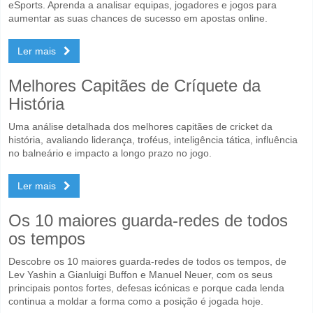
eSports. Aprenda a analisar equipas, jogadores e jogos para
aumentar as suas chances de sucesso em apostas online.
Ler mais
Melhores Capitães de Críquete da
História
Uma análise detalhada dos melhores capitães de cricket da
história, avaliando liderança, troféus, inteligência tática, influência
no balneário e impacto a longo prazo no jogo.
Ler mais
Os 10 maiores guarda-redes de todos
os tempos
Descobre os 10 maiores guarda-redes de todos os tempos, de
Lev Yashin a Gianluigi Buffon e Manuel Neuer, com os seus
principais pontos fortes, defesas icónicas e porque cada lenda
continua a moldar a forma como a posição é jogada hoje.