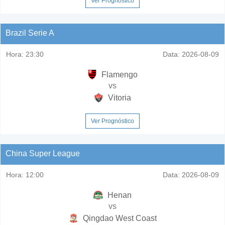
Ver Prognóstico
Brazil Serie A
Hora:
23:30
Data:
2026-08-09
Flamengo
vs
Vitoria
Ver Prognóstico
China Super League
Hora:
12:00
Data:
2026-08-09
Henan
vs
Qingdao West Coast