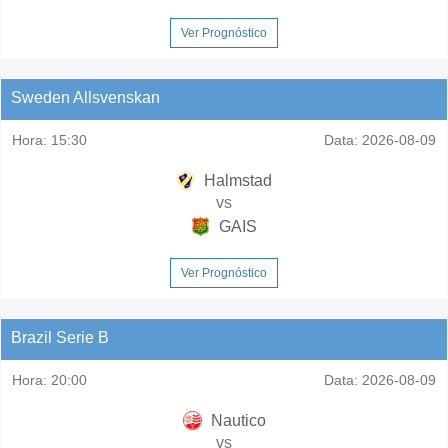
Ver Prognóstico
Sweden Allsvenskan
Hora:
15:30
Data:
2026-08-09
Halmstad
vs
GAIS
Ver Prognóstico
Brazil Serie B
Hora:
20:00
Data:
2026-08-09
Nautico
vs