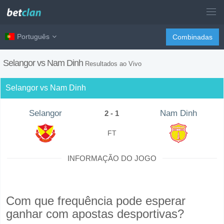
Português
Combinadas
Selangor vs Nam Dinh
Resultados ao Vivo
Selangor vs Nam Dinh
Selangor
Nam Dinh
2 - 1
FT
INFORMAÇÃO DO JOGO
Com que frequência pode esperar
ganhar com apostas desportivas?