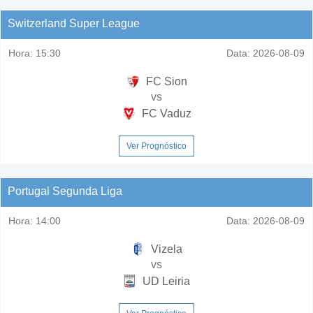
Switzerland Super League
Hora:
15:30
Data:
2026-08-09
FC Sion
vs
FC Vaduz
Ver Prognóstico
Portugal Segunda Liga
Hora:
14:00
Data:
2026-08-09
Vizela
vs
UD Leiria