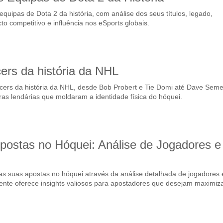
quipas de Dota 2 da história, com análise dos seus títulos, legado,
to competitivo e influência nos eSports globais.
ers da história da NHL
cers da história da NHL, desde Bob Probert e Tie Domi até Dave Sem
ras lendárias que moldaram a identidade física do hóquei.
postas no Hóquei: Análise de Jogadores e
s suas apostas no hóquei através da análise detalhada de jogadores 
ente oferece insights valiosos para apostadores que desejam maximiz