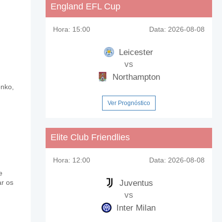
England EFL Cup
Hora:
15:00
Data:
2026-08-08
Leicester
vs
Northampton
enko,
Ver Prognóstico
Elite Club Friendlies
Hora:
12:00
Data:
2026-08-08
e
ar os
Juventus
vs
Inter Milan