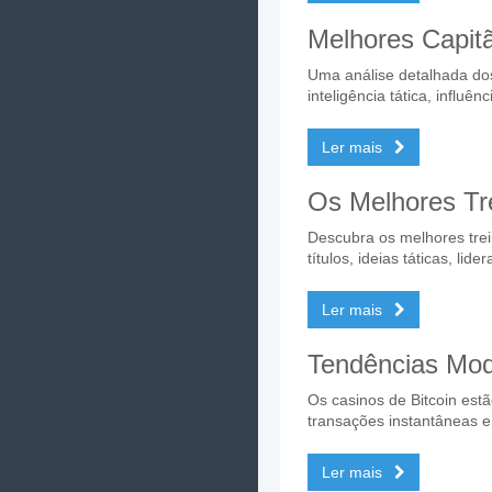
Melhores Capitã
Uma análise detalhada dos 
inteligência tática, influê
Ler mais
Os Melhores Tr
Descubra os melhores trei
títulos, ideias táticas, li
Ler mais
Tendências Mod
Os casinos de Bitcoin estã
transações instantâneas e
Ler mais