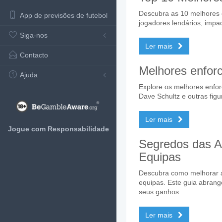
Descubra as 10 melhores e
App de previsões de futebol
jogadores lendários, impac
Siga-nos
Ler mais
Contacto
Melhores enforc
Ajuda
Explore os melhores enfor
Dave Schultz e outras figu
Ler mais
Jogue com Responsabilidade
Segredos das A
Equipas
Descubra como melhorar a
equipas. Este guia abrang
seus ganhos.
Ler mais