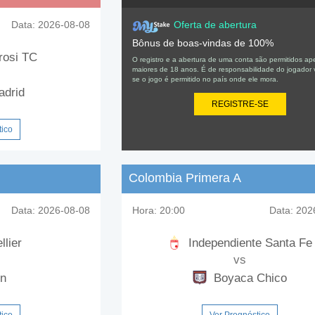
Data:
2026-08-08
Oferta de abertura
Bônus de boas-vindas de 100%
rosi TC
O registro e a abertura de uma conta são permitidos a
maiores de 18 anos. É de responsabilidade do jogador v
se o jogo é permitido no país onde ele mora.
adrid
REGISTRE-SE
tico
Colombia Primera A
Data:
2026-08-08
Hora:
20:00
Data:
2026
lier
Independiente Santa Fe
vs
on
Boyaca Chico