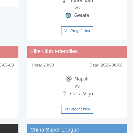
Tottenham
vs
Getafe
Ver Prognóstico
Elite Club Friendlies
-08-08
Hora:
20:00
Data:
2026-08-08
Napoli
vs
Celta Vigo
Ver Prognóstico
China Super League