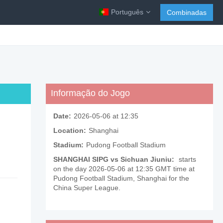
Português
Combinadas
Informação do Jogo
Date:
2026-05-06 at 12:35
Location:
Shanghai
Stadium:
Pudong Football Stadium
SHANGHAI SIPG vs Sichuan Jiuniu:
starts
on the day 2026-05-06 at 12:35 GMT time at
Pudong Football Stadium, Shanghai for the
China Super League.