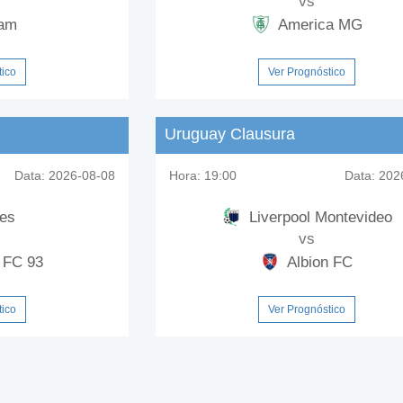
vs
am
America MG
tico
Ver Prognóstico
Uruguay Clausura
Data:
2026-08-08
Hora:
19:00
Data:
2026
es
Liverpool Montevideo
vs
 FC 93
Albion FC
tico
Ver Prognóstico