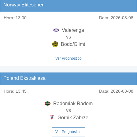
Norway Eliteserien
Hora:
13:00
Data:
2026-08-08
Valerenga
vs
Bodo/Glimt
Ver Prognóstico
Poland Ekstraklasa
Hora:
13:45
Data:
2026-08-08
Radomiak Radom
vs
Gornik Zabrze
Ver Prognóstico