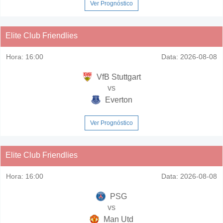
Ver Prognóstico
Elite Club Friendlies
Hora:
16:00
Data:
2026-08-08
VfB Stuttgart
vs
Everton
Ver Prognóstico
Elite Club Friendlies
Hora:
16:00
Data:
2026-08-08
PSG
vs
Man Utd