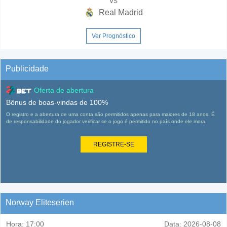
vs
Real Madrid
Ver Prognóstico
Publicidade
Oferta de abertura
Bônus de boas-vindas de 100%
O registro e a abertura de uma conta são permitidos apenas para maiores de 18 anos. É
de responsabilidade do jogador verificar se o jogo é permitido no país onde ele mora.
REGISTRE-SE
Norway Eliteserien
Hora:
17:00
Data:
2026-08-08