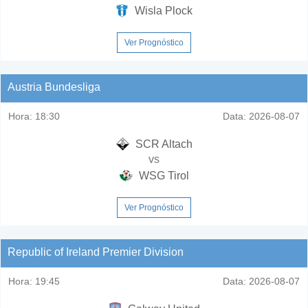
Wisla Plock
Ver Prognóstico
Austria Bundesliga
Hora:
18:30
Data:
2026-08-07
SCR Altach
vs
WSG Tirol
Ver Prognóstico
Republic of Ireland Premier Division
Hora:
19:45
Data:
2026-08-07