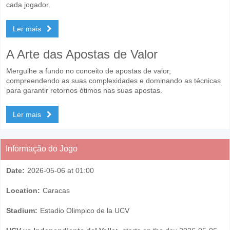
cada jogador.
Ler mais
A Arte das Apostas de Valor
Mergulhe a fundo no conceito de apostas de valor,
compreendendo as suas complexidades e dominando as técnicas
para garantir retornos ótimos nas suas apostas.
Ler mais
Informação do Jogo
Date:
2026-05-06 at 01:00
Location:
Caracas
Stadium:
Estadio Olimpico de la UCV