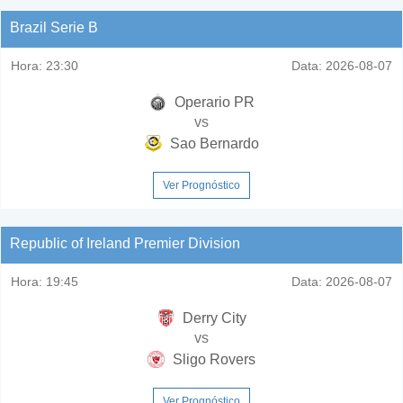
Brazil Serie B
Hora:
23:30
Data:
2026-08-07
Operario PR
vs
Sao Bernardo
Ver Prognóstico
Republic of Ireland Premier Division
Hora:
19:45
Data:
2026-08-07
Derry City
vs
Sligo Rovers
Ver Prognóstico