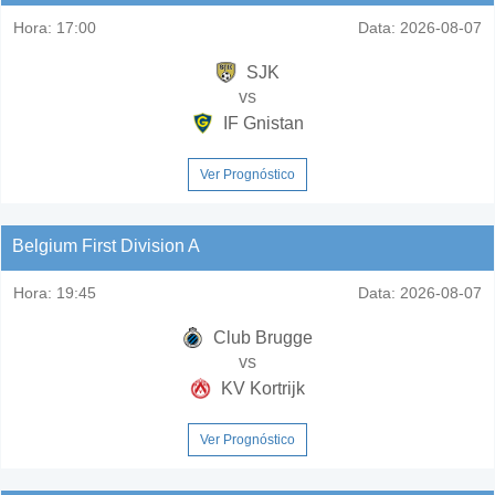
Hora:
17:00
Data:
2026-08-07
SJK
vs
IF Gnistan
Ver Prognóstico
Belgium First Division A
Hora:
19:45
Data:
2026-08-07
Club Brugge
vs
KV Kortrijk
Ver Prognóstico