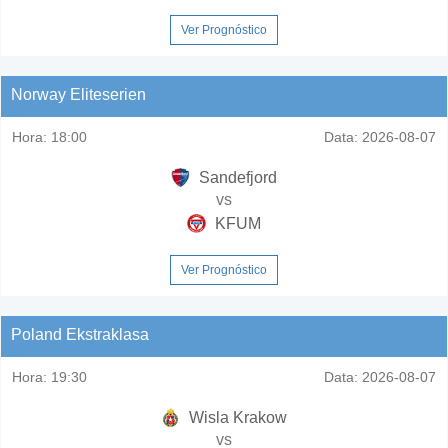
Ver Prognóstico
Norway Eliteserien
Hora:
18:00
Data:
2026-08-07
Sandefjord
vs
KFUM
Ver Prognóstico
Poland Ekstraklasa
Hora:
19:30
Data:
2026-08-07
Wisla Krakow
vs