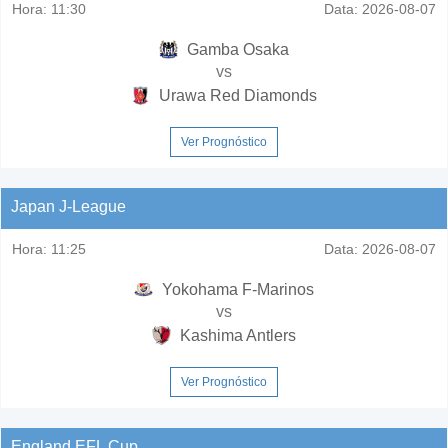
Hora:
11:30
Data:
2026-08-07
Gamba Osaka
vs
Urawa Red Diamonds
Ver Prognóstico
Japan J-League
Hora:
11:25
Data:
2026-08-07
Yokohama F-Marinos
vs
Kashima Antlers
Ver Prognóstico
England EFL Cup