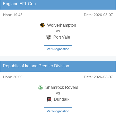
England EFL Cup
Hora:
19:45
Data:
2026-08-07
Wolverhampton
vs
Port Vale
Ver Prognóstico
Republic of Ireland Premier Division
Hora:
20:00
Data:
2026-08-07
Shamrock Rovers
vs
Dundalk
Ver Prognóstico