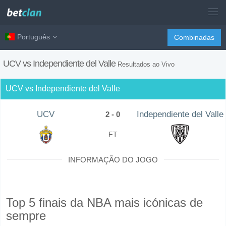
Português
Combinadas
UCV vs Independiente del Valle
Resultados ao Vivo
UCV vs Independiente del Valle
UCV
Independiente del Valle
2 - 0
FT
INFORMAÇÃO DO JOGO
Top 5 finais da NBA mais icónicas de
sempre