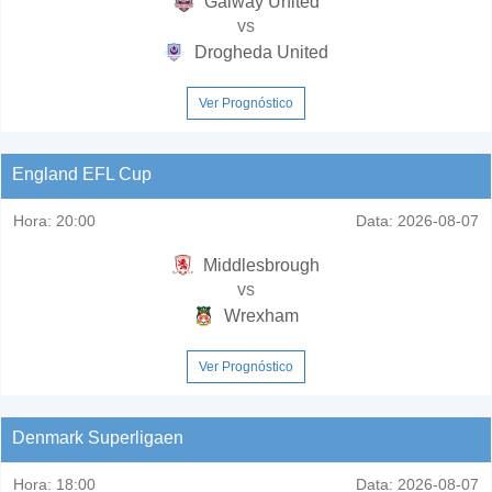
Galway United
vs
Drogheda United
Ver Prognóstico
England EFL Cup
Hora:
20:00
Data:
2026-08-07
Middlesbrough
vs
Wrexham
Ver Prognóstico
Denmark Superligaen
Hora:
18:00
Data:
2026-08-07