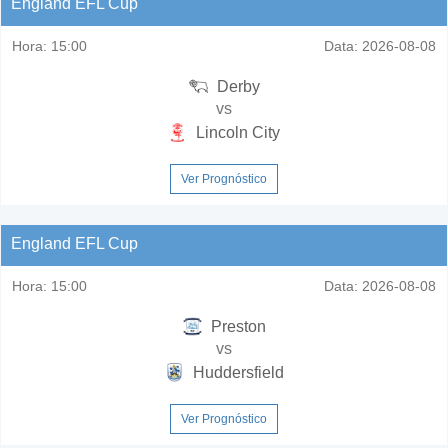
England EFL Cup
Hora:
15:00
Data:
2026-08-08
Derby
vs
Lincoln City
Ver Prognóstico
England EFL Cup
Hora:
15:00
Data:
2026-08-08
Preston
vs
Huddersfield
Ver Prognóstico