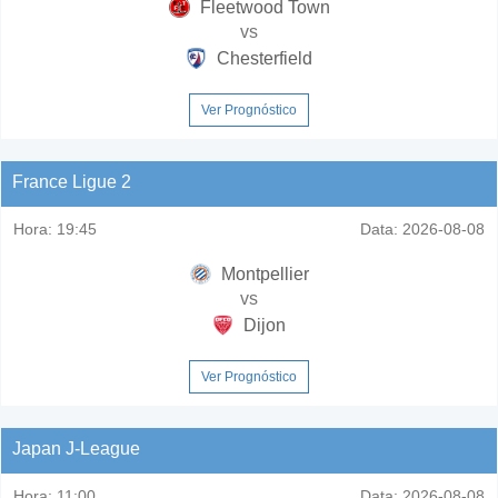
Fleetwood Town
vs
Chesterfield
Ver Prognóstico
France Ligue 2
Hora:
19:45
Data:
2026-08-08
Montpellier
vs
Dijon
Ver Prognóstico
Japan J-League
Hora:
11:00
Data:
2026-08-08