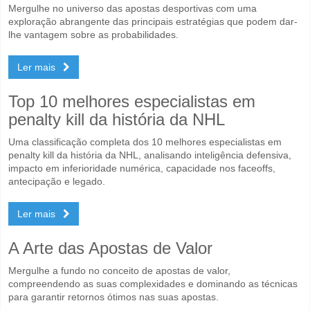
Mergulhe no universo das apostas desportivas com uma
exploração abrangente das principais estratégias que podem dar-
lhe vantagem sobre as probabilidades.
Ler mais
Top 10 melhores especialistas em
penalty kill da história da NHL
Uma classificação completa dos 10 melhores especialistas em
penalty kill da história da NHL, analisando inteligência defensiva,
impacto em inferioridade numérica, capacidade nos faceoffs,
antecipação e legado.
Ler mais
A Arte das Apostas de Valor
Mergulhe a fundo no conceito de apostas de valor,
compreendendo as suas complexidades e dominando as técnicas
para garantir retornos ótimos nas suas apostas.