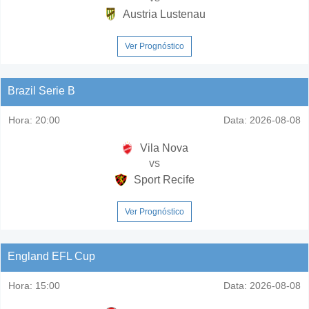
Austria Lustenau
Ver Prognóstico
Brazil Serie B
Hora:
20:00
Data:
2026-08-08
Vila Nova
vs
Sport Recife
Ver Prognóstico
England EFL Cup
Hora:
15:00
Data:
2026-08-08