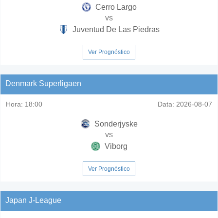
Cerro Largo
vs
Juventud De Las Piedras
Ver Prognóstico
Denmark Superligaen
Hora:
18:00
Data:
2026-08-07
Sonderjyske
vs
Viborg
Ver Prognóstico
Japan J-League