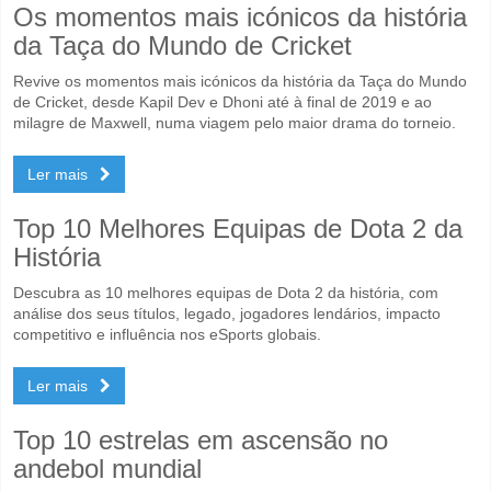
Os momentos mais icónicos da história
da Taça do Mundo de Cricket
Revive os momentos mais icónicos da história da Taça do Mundo
de Cricket, desde Kapil Dev e Dhoni até à final de 2019 e ao
milagre de Maxwell, numa viagem pelo maior drama do torneio.
Ler mais
Top 10 Melhores Equipas de Dota 2 da
História
Descubra as 10 melhores equipas de Dota 2 da história, com
análise dos seus títulos, legado, jogadores lendários, impacto
competitivo e influência nos eSports globais.
Ler mais
Top 10 estrelas em ascensão no
andebol mundial