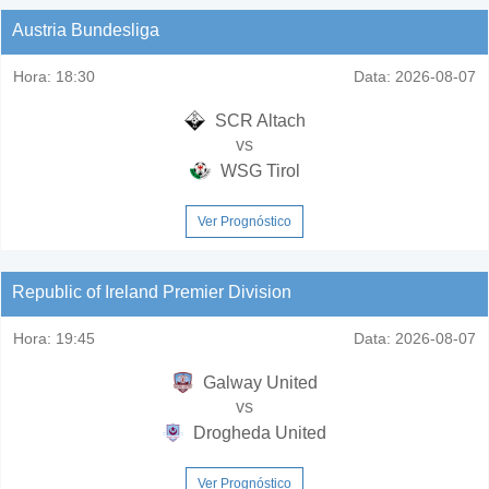
Austria Bundesliga
Hora:
18:30
Data:
2026-08-07
SCR Altach
vs
WSG Tirol
Ver Prognóstico
Republic of Ireland Premier Division
Hora:
19:45
Data:
2026-08-07
Galway United
vs
Drogheda United
Ver Prognóstico