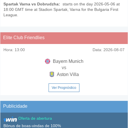
Spartak Varna vs Dobrudzha:
starts on the day 2026-05-06 at
18:00 GMT time at Stadion Spartak, Varna for the Bulgaria First
League.
Elite Club Friendlies
Hora:
13:00
Data:
2026-08-07
Bayern Munich
vs
Aston Villa
Ver Prognóstico
Publicidade
Oferta de abertura
Bônus de boas-vindas de 100%