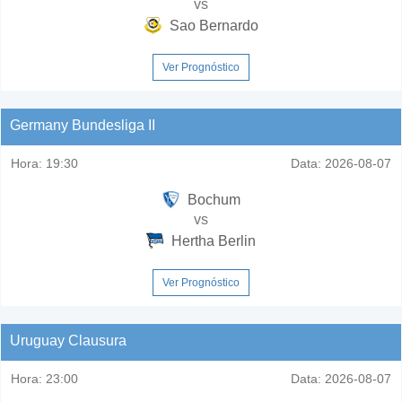
vs
Sao Bernardo
Ver Prognóstico
Germany Bundesliga II
Hora:
19:30
Data:
2026-08-07
Bochum
vs
Hertha Berlin
Ver Prognóstico
Uruguay Clausura
Hora:
23:00
Data:
2026-08-07