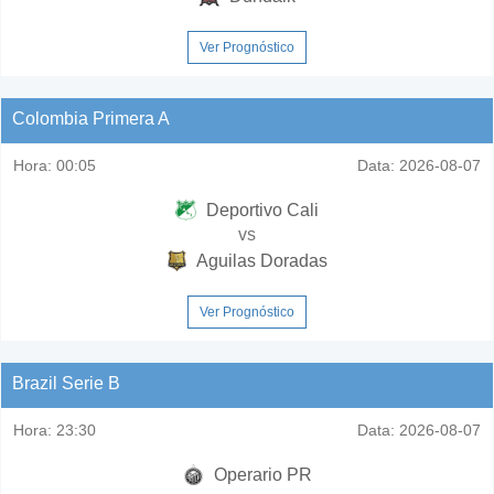
Ver Prognóstico
Colombia Primera A
Hora:
00:05
Data:
2026-08-07
Deportivo Cali
vs
Aguilas Doradas
Ver Prognóstico
Brazil Serie B
Hora:
23:30
Data:
2026-08-07
Operario PR