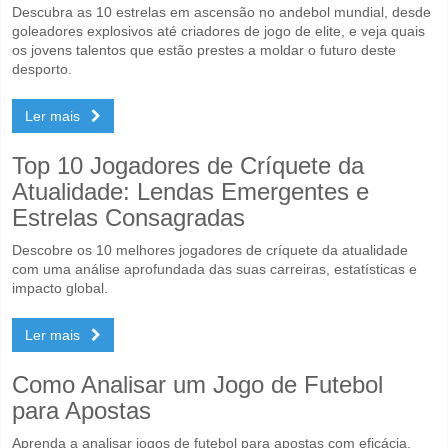
Descubra as 10 estrelas em ascensão no andebol mundial, desde
goleadores explosivos até criadores de jogo de elite, e veja quais
os jovens talentos que estão prestes a moldar o futuro deste
desporto.
Ler mais
Top 10 Jogadores de Críquete da
Atualidade: Lendas Emergentes e
Estrelas Consagradas
Descobre os 10 melhores jogadores de críquete da atualidade
com uma análise aprofundada das suas carreiras, estatísticas e
impacto global.
Ler mais
Como Analisar um Jogo de Futebol
para Apostas
Aprenda a analisar jogos de futebol para apostas com eficácia,