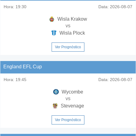
Hora:
19:30
Data:
2026-08-07
Wisla Krakow
vs
Wisla Plock
Ver Prognóstico
England EFL Cup
Hora:
19:45
Data:
2026-08-07
Wycombe
vs
Stevenage
Ver Prognóstico