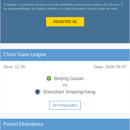
O registro e a abertura de uma conta são permitidos apenas para maiores de 18 anos. É
de responsabilidade do jogador verificar se o jogo é permitido no país onde ele mora.
REGISTRE-SE
China Super League
Hora:
12:35
Data:
2026-08-07
Beijing Guoan
vs
Shenzhen Xinpengcheng
Ver Prognóstico
Poland Ekstraklasa