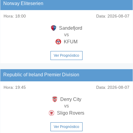
Norway Eliteserien
Hora:
18:00
Data:
2026-08-07
Sandefjord
vs
KFUM
Ver Prognóstico
Republic of Ireland Premier Division
Hora:
19:45
Data:
2026-08-07
Derry City
vs
Sligo Rovers
Ver Prognóstico