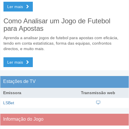
Ler mais
Como Analisar um Jogo de Futebol
para Apostas
Aprenda a analisar jogos de futebol para apostas com eficácia,
tendo em conta estatísticas, forma das equipas, confrontos
directos, e muito mais.
Ler mais
Estações de TV
Emissora
Transmissão web
LSBet
Informação do Jogo