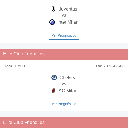
Juventus
vs
Inter Milan
Ver Prognóstico
Elite Club Friendlies
Hora:
13:00
Data:
2026-08-08
Chelsea
vs
AC Milan
Ver Prognóstico
Elite Club Friendlies