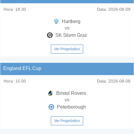
Hora:
18:30
Data:
2026-08-08
Hartberg
vs
SK Sturm Graz
Ver Prognóstico
England EFL Cup
Hora:
15:00
Data:
2026-08-08
Bristol Rovers
vs
Peterborough
Ver Prognóstico