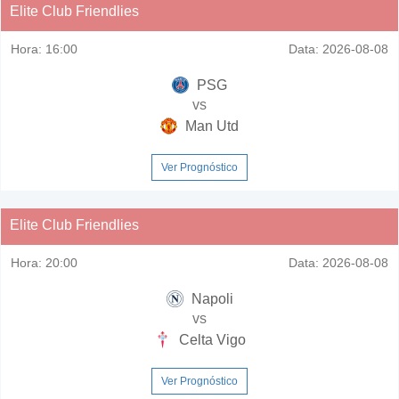
Elite Club Friendlies
Hora:
16:00
Data:
2026-08-08
PSG
vs
Man Utd
Ver Prognóstico
Elite Club Friendlies
Hora:
20:00
Data:
2026-08-08
Napoli
vs
Celta Vigo
Ver Prognóstico