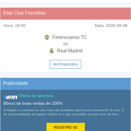
Elite Club Friendlies
Hora:
18:00
Data:
2026-08-08
Ferencvarosi TC
vs
Real Madrid
Ver Prognóstico
Publicidade
Oferta de abertura
Bônus de boas-vindas de 100%
O registro e a abertura de uma conta são permitidos apenas para maiores de 18 anos. É
de responsabilidade do jogador verificar se o jogo é permitido no país onde ele mora.
REGISTRE-SE