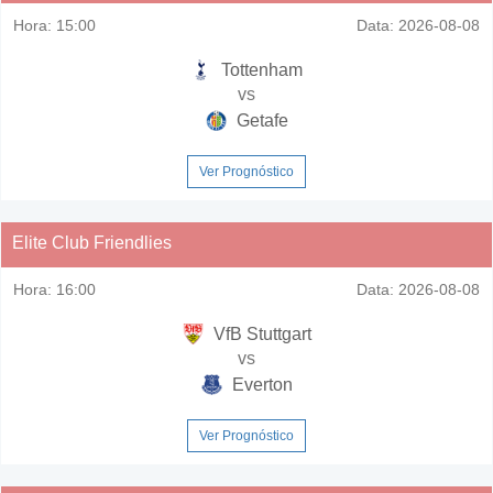
Hora:
15:00
Data:
2026-08-08
Tottenham
vs
Getafe
Ver Prognóstico
Elite Club Friendlies
Hora:
16:00
Data:
2026-08-08
VfB Stuttgart
vs
Everton
Ver Prognóstico