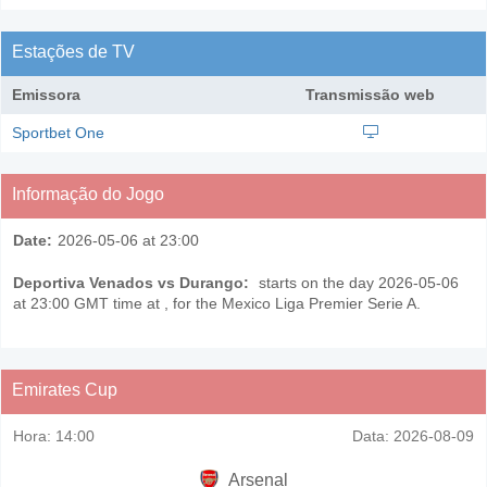
Estações de TV
Emissora
Transmissão web
Sportbet One
Informação do Jogo
Date:
2026-05-06 at 23:00
Deportiva Venados vs Durango:
starts on the day 2026-05-06
at 23:00 GMT time at , for the Mexico Liga Premier Serie A.
Emirates Cup
Hora:
14:00
Data:
2026-08-09
Arsenal