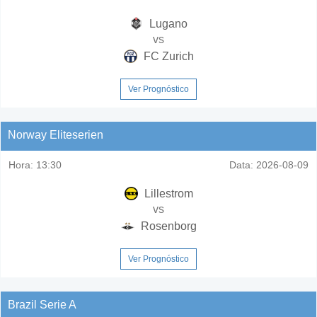
Lugano
vs
FC Zurich
Ver Prognóstico
Norway Eliteserien
Hora:
13:30
Data:
2026-08-09
Lillestrom
vs
Rosenborg
Ver Prognóstico
Brazil Serie A