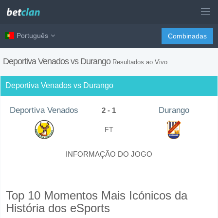
Português
Combinadas
Deportiva Venados vs Durango
Resultados ao Vivo
Deportiva Venados vs Durango
Deportiva Venados
Durango
2 - 1
FT
INFORMAÇÃO DO JOGO
Top 10 Momentos Mais Icónicos da
História dos eSports