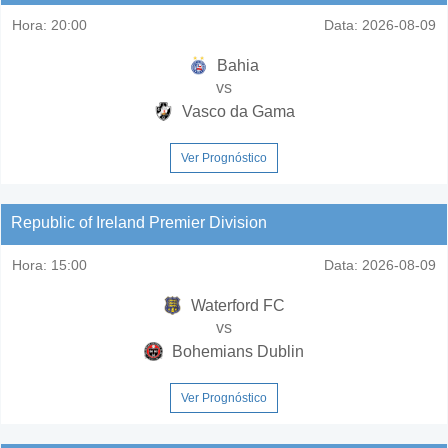
Hora:
20:00
Data:
2026-08-09
Bahia
vs
Vasco da Gama
Ver Prognóstico
Republic of Ireland Premier Division
Hora:
15:00
Data:
2026-08-09
Waterford FC
vs
Bohemians Dublin
Ver Prognóstico