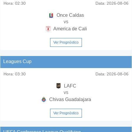
Hora:
02:30
Data:
2026-08-06
Once Caldas
vs
America de Cali
Ver Prognóstico
Leagues Cup
Hora:
03:30
Data:
2026-08-06
LAFC
vs
Chivas Guadalajara
Ver Prognóstico