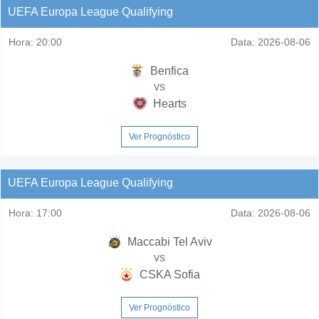
UEFA Europa League Qualifying
Hora:
20:00
Data:
2026-08-06
Benfica
vs
Hearts
Ver Prognóstico
UEFA Europa League Qualifying
Hora:
17:00
Data:
2026-08-06
Maccabi Tel Aviv
vs
CSKA Sofia
Ver Prognóstico