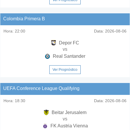
Ver Prognóstico
Colombia Primera B
Hora:
22:00
Data:
2026-08-06
Depor FC
vs
Real Santander
Ver Prognóstico
UEFA Conference League Qualifying
Hora:
18:30
Data:
2026-08-06
Beitar Jerusalem
vs
FK Austria Vienna