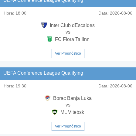
UEFA Conference League Qualifying
Hora:
18:00
Data:
2026-08-06
Inter Club dEscaldes
vs
FC Flora Tallinn
Ver Prognóstico
UEFA Conference League Qualifying
Hora:
19:30
Data:
2026-08-06
Borac Banja Luka
vs
ML Vitebsk
Ver Prognóstico