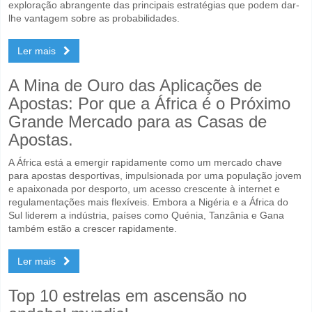
exploração abrangente das principais estratégias que podem dar-
lhe vantagem sobre as probabilidades.
Ler mais
A Mina de Ouro das Aplicações de
Apostas: Por que a África é o Próximo
Grande Mercado para as Casas de
Apostas.
A África está a emergir rapidamente como um mercado chave
para apostas desportivas, impulsionada por uma população jovem
e apaixonada por desporto, um acesso crescente à internet e
regulamentações mais flexíveis. Embora a Nigéria e a África do
Sul liderem a indústria, países como Quénia, Tanzânia e Gana
também estão a crescer rapidamente.
Ler mais
Top 10 estrelas em ascensão no