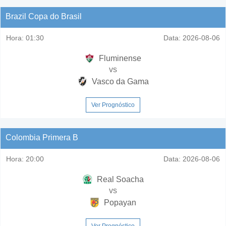
Brazil Copa do Brasil
Hora:
01:30
Data:
2026-08-06
Fluminense
vs
Vasco da Gama
Ver Prognóstico
Colombia Primera B
Hora:
20:00
Data:
2026-08-06
Real Soacha
vs
Popayan