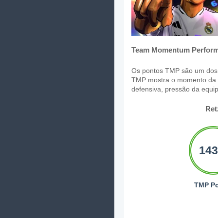
Team Momentum Perform
Os pontos TMP são um dos 
TMP mostra o momento da eq
defensiva, pressão da equip
Ret
143
TMP Po