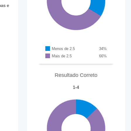
pas e
Menos de 2.5
34
%
Mais de 2.5
66
%
Resultado Correto
1-4