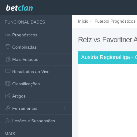
Início
Futebol Prognósticos
FUNCIONALIDADES
Prognósticos
Retz vs Favoritner
Combinadas
Austria Regionalliga -
Mais Votados
Resultados ao Vivo
Classificações
Artigos
Ferramentas
Lesões e Suspensões
MAIS