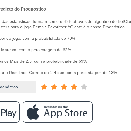
redicto do Prognóstico
das estatísticas, forma recente e H2H através do algoritmo do BetCla
sters para o jogo Retz vs Favoritner AC este é o nosso Prognóstico:
dor do jogo, com a probabilidade de 70%
s Marcam, com a percentagem de 62%.
vemos Mais de 2.5, com a probabilidade de 69%
ntar o Resultado Correto de 1-4 que tem a percentagem de 13%.
rognóstico