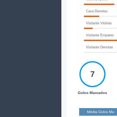
Casa Derrotas
Visitante Vitórias
Visitante Empates
Visitante Derrotas
7
Golos Marcados
Média Golos Mar