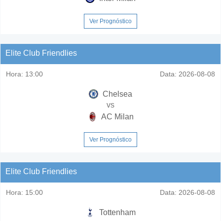
Ver Prognóstico
Elite Club Friendlies
Hora:
13:00
Data:
2026-08-08
Chelsea
vs
AC Milan
Ver Prognóstico
Elite Club Friendlies
Hora:
15:00
Data:
2026-08-08
Tottenham