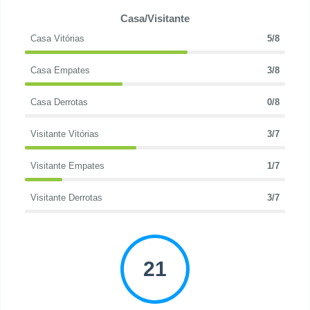
Casa/Visitante
Casa Vitórias
5/8
Casa Empates
3/8
Casa Derrotas
0/8
Visitante Vitórias
3/7
Visitante Empates
1/7
Visitante Derrotas
3/7
21