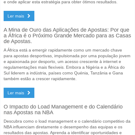
e onde aplicar esta estratégia para obter ótimos resultados.
Ler mais
A Mina de Ouro das Aplicações de Apostas: Por que
a África é o Próximo Grande Mercado para as Casas
de Apostas.
A África está a emergir rapidamente como um mercado chave
para apostas desportivas, impulsionada por uma população jovem
e apaixonada por desporto, um acesso crescente à internet e
regulamentações mais flexíveis. Embora a Nigéria e a África do
Sul liderem a indústria, países como Quénia, Tanzânia e Gana
também estão a crescer rapidamente.
Ler mais
O Impacto do Load Management e do Calendário
nas Apostas na NBA
Descubra como o load management e o calendário competitivo da
NBA influenciam diretamente o desempenho das equipas e os
resultados das apostas. Aprenda a identificar oportunidades e