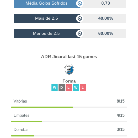
Média Golos Sofridos
0.73
Mais de 2.5
40.00%
Menos de 2.5
60.00%
ADR Jicaral last 15 games
Forma
W
D
L
W
L
Vitórias
8/15
Empates
4/15
Derrotas
3/15