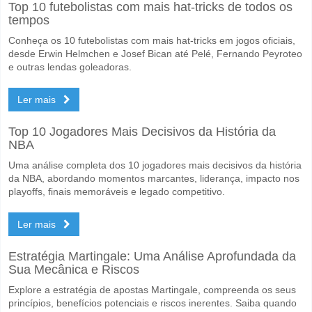
Qual é a previsão de resultado correcto para Inter San 
Top 10 futebolistas com mais hat-tricks de todos os
tempos
No lado arriscado, pode tentar o Resultado Correto de 1-1 que tem 
Conheça os 10 futebolistas com mais hat-tricks em jogos oficiais,
desde Erwin Helmchen e Josef Bican até Pelé, Fernando Peyroteo
e outras lendas goleadoras.
Ler mais
Top 10 Jogadores Mais Decisivos da História da
NBA
Uma análise completa dos 10 jogadores mais decisivos da história
da NBA, abordando momentos marcantes, liderança, impacto nos
playoffs, finais memoráveis e legado competitivo.
Ler mais
Estratégia Martingale: Uma Análise Aprofundada da
Sua Mecânica e Riscos
Explore a estratégia de apostas Martingale, compreenda os seus
princípios, benefícios potenciais e riscos inerentes. Saiba quando