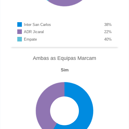
Inter San Carlos
38
%
ADR Jicaral
22
%
Empate
40
%
Ambas as Equipas Marcam
Sim