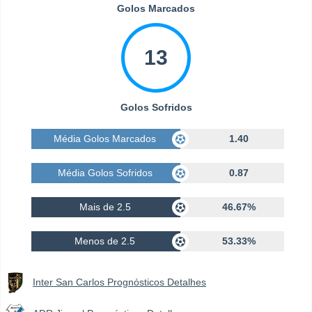
Golos Marcados
13
Golos Sofridos
Média Golos Marcados
1.40
Média Golos Sofridos
0.87
Mais de 2.5
46.67%
Menos de 2.5
53.33%
Inter San Carlos Prognósticos Detalhes