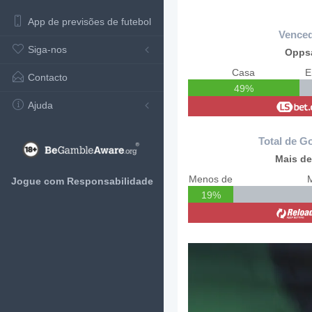
App de previsões de futebol
Vence
Siga-nos
Opps
Casa
E
Contacto
49%
Ajuda
Total de Go
Mais de
Menos de
M
Jogue com Responsabilidade
19%