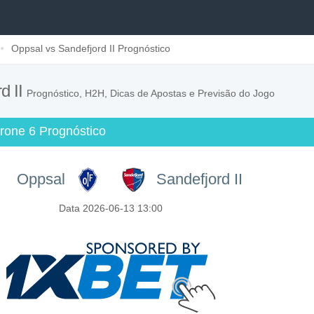
Oppsal vs Sandefjord II Prognóstico
d II
Prognóstico, H2H, Dicas de Apostas e Previsão do Jogo
irone 6 Prognóstico
Oppsal
Sandefjord II
Data 2026-06-13 13:00