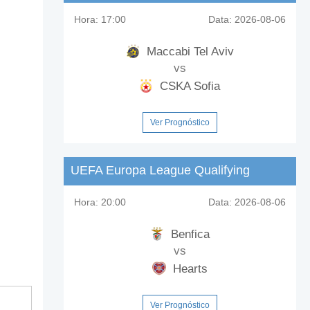
Hora:
17:00
Data:
2026-08-06
Maccabi Tel Aviv
vs
CSKA Sofia
Ver Prognóstico
UEFA Europa League Qualifying
Hora:
20:00
Data:
2026-08-06
Benfica
vs
Hearts
Ver Prognóstico