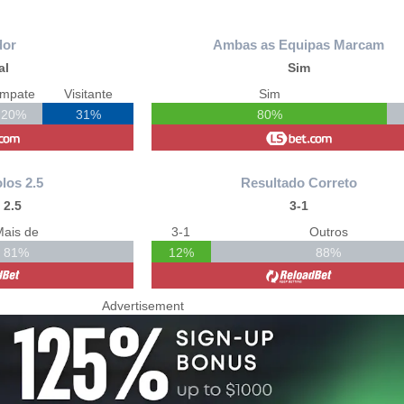
dor
Ambas as Equipas Marcam
al
Sim
mpate
Visitante
Sim
20%
31%
80%
los 2.5
Resultado Correto
 2.5
3-1
ais de
3-1
Outros
81%
12%
88%
Advertisement