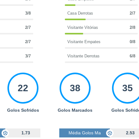
3/8
Casa Derrotas
2/7
2/7
Visitante Vitórias
2/8
2/7
Visitante Empates
0/8
3/7
Visitante Derrotas
6/8
22
38
35
Golos Sofridos
Golos Marcados
Golos Sofrid
cados
1.73
Média Golos Marcados
2.53