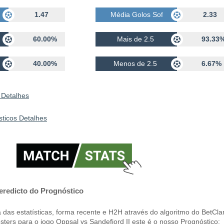
idos
1.47
Média Golos Sofridos
2.33
60.00%
Mais de 2.5
93.33
40.00%
Menos de 2.5
6.67%
 Detalhes
sticos Detalhes
Veredicto do Prognóstico
das estatísticas, forma recente e H2H através do algoritmo do BetCla
sters para o jogo Oppsal vs Sandefjord II este é o nosso Prognóstico: