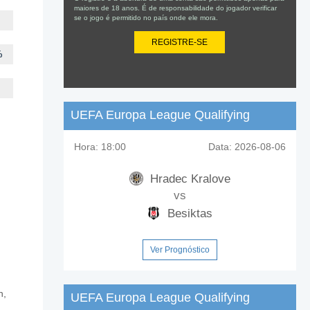
maiores de 18 anos. É de responsabilidade do jogador verificar
se o jogo é permitido no país onde ele mora.
REGISTRE-SE
%
UEFA Europa League Qualifying
Hora:
18:00
Data:
2026-08-06
Hradec Kralove
vs
Besiktas
Ver Prognóstico
n,
UEFA Europa League Qualifying