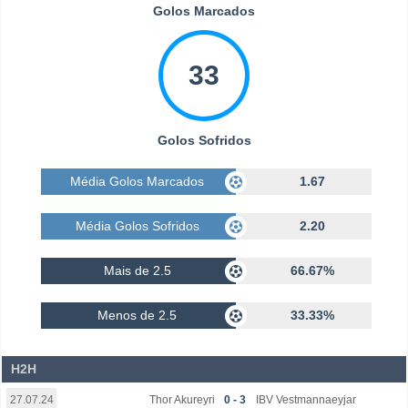
Golos Marcados
33
Golos Sofridos
Média Golos Marcados
1.67
Média Golos Sofridos
2.20
Mais de 2.5
66.67%
Menos de 2.5
33.33%
H2H
Thor Akureyri
0 - 3
IBV Vestmannaeyjar
27.07.24