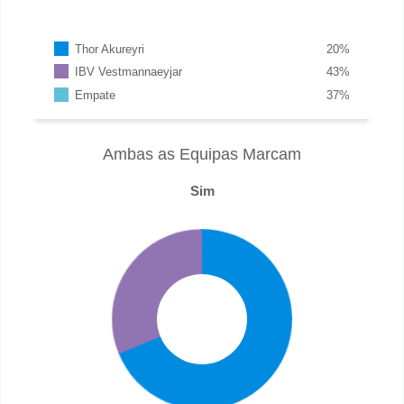
Thor Akureyri
20
%
IBV Vestmannaeyjar
43
%
Empate
37
%
Ambas as Equipas Marcam
Sim