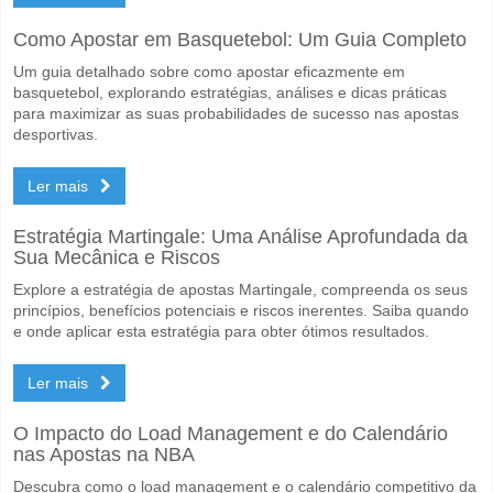
Sim para Ambas as Equipas Marcam, com a percentagem de 69%.
Como Apostar em Basquetebol: Um Guia Completo
Qual é a previsão de resultado correcto para Thor Akur
Um guia detalhado sobre como apostar eficazmente em
No lado arriscado, pode tentar o Resultado Correto de 2-2 que tem 
basquetebol, explorando estratégias, análises e dicas práticas
para maximizar as suas probabilidades de sucesso nas apostas
desportivas.
Ler mais
Estratégia Martingale: Uma Análise Aprofundada da
Sua Mecânica e Riscos
Explore a estratégia de apostas Martingale, compreenda os seus
princípios, benefícios potenciais e riscos inerentes. Saiba quando
e onde aplicar esta estratégia para obter ótimos resultados.
Ler mais
O Impacto do Load Management e do Calendário
nas Apostas na NBA
Descubra como o load management e o calendário competitivo da