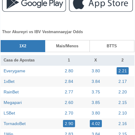
Thor Akureyri vs IBV Vestmannaeyjar Odds
1X2
Mais/Menos
BTTS
Casa de Apostas
1
X
2
Everygame
2.80
3.80
2.21
1xBet
2.84
3.84
2.17
RainBet
2.77
3.75
2.20
Megapari
2.60
3.85
2.15
LSBet
2.70
3.80
2.10
TornadoBet
2.90
4.02
2.16
1Win
2.83
3.84
2.15