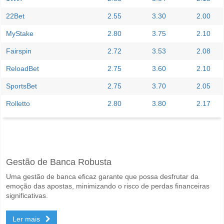
22Bet
2.55
3.30
2.00
MyStake
2.80
3.75
2.10
Fairspin
2.72
3.53
2.08
ReloadBet
2.75
3.60
2.10
SportsBet
2.75
3.70
2.05
Rolletto
2.80
3.80
2.17
Facebook
Telegram
Instagram
Quando é a partida entre Thor Akureyri v IBV Vestmann
Gestão de Banca Robusta
A partida entre Thor Akureyri v IBV Vestmannaeyjar 14 June 2026 18:
Uma gestão de banca eficaz garante que possa desfrutar da
Quem é o time favorito para vencer entre Thor Akureyr
emoção das apostas, minimizando o risco de perdas financeiras
Um Empate no jogo tem uma probabilidade de 38%.
significativas.
Será que ambas as equipas marcam no jogo Thor Akure
Ler mais