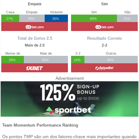
Empate
Sim
Casa
Empate
Visitante
Sim
Não
27%
38%
35%
69%
31%
Total de Golos 2.5
Resultado Correto
Mais de 2.5
2-2
Menos de
Mais de
2-2
Outros
34%
66%
14%
86%
Advertisement
Team Momentum Performance Ranking
Os pontos TMP são um dos fatores-chave mais importantes quando