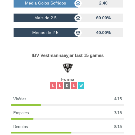
Média Golos Sofridos
2.40
Mais de 2.5
60.00%
Menos de 2.5
40.00%
IBV Vestmannaeyjar last 15 games
Forma
L
L
D
L
W
Vitórias
4/15
Empates
3/15
Derrotas
8/15