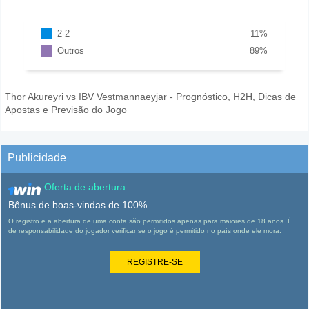
2-2
11
%
Outros
89
%
Thor Akureyri vs IBV Vestmannaeyjar - Prognóstico, H2H, Dicas de
Apostas e Previsão do Jogo
Publicidade
Oferta de abertura
Bônus de boas-vindas de 100%
O registro e a abertura de uma conta são permitidos apenas para maiores de 18 anos. É
de responsabilidade do jogador verificar se o jogo é permitido no país onde ele mora.
REGISTRE-SE