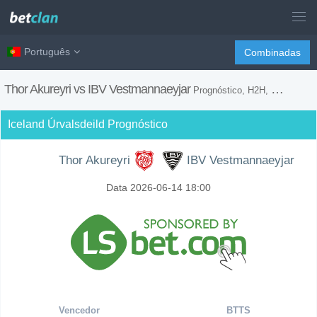
Português
Combinadas
Thor Akureyri vs IBV Vestmannaeyjar
Prognóstico, H2H, Dicas de Apostas e Previsão do Jogo
Iceland Úrvalsdeild Prognóstico
Thor Akureyri
IBV Vestmannaeyjar
Data 2026-06-14 18:00
Vencedor
BTTS