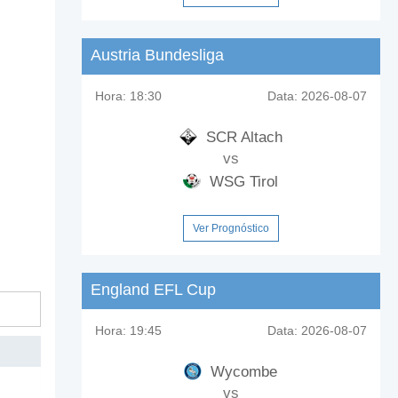
Austria Bundesliga
Hora:
18:30
Data:
2026-08-07
SCR Altach
vs
WSG Tirol
Ver Prognóstico
England EFL Cup
Hora:
19:45
Data:
2026-08-07
Wycombe
vs