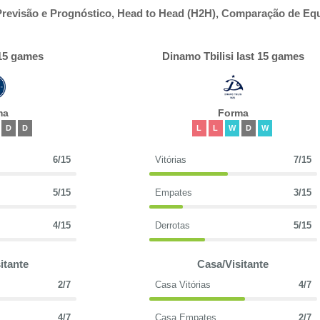
Previsão e Prognóstico, Head to Head (H2H), Comparação de Eq
 15 games
Dinamo Tbilisi last 15 games
ma
Forma
D
D
L
L
W
D
W
6/15
Vitórias
7/15
5/15
Empates
3/15
4/15
Derrotas
5/15
itante
Casa/Visitante
2/7
Casa Vitórias
4/7
4/7
Casa Empates
2/7