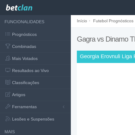
Início
Futebol Prognósticos
FUNCIONALIDADES
Prognósticos
Gagra vs Dinamo Tb
Combinadas
Georgia Erovnuli Liga 
Mais Votados
Resultados ao Vivo
Classificações
Artigos
Ferramentas
Lesões e Suspensões
MAIS