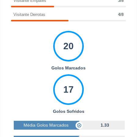
Visitante Empates
3/8
Visitante Derrotas
4/8
20
Golos Marcados
17
Golos Sofridos
Média Golos Marcados
1.33