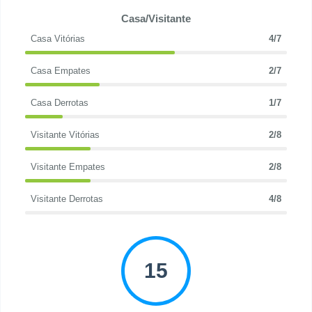
Casa/Visitante
Casa Vitórias
4/7
Casa Empates
2/7
Casa Derrotas
1/7
Visitante Vitórias
2/8
Visitante Empates
2/8
Visitante Derrotas
4/8
15