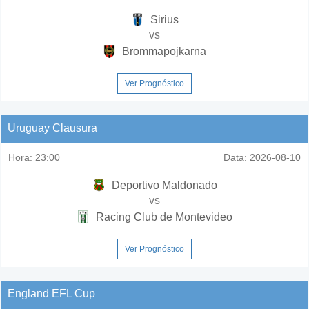
Sirius
vs
Brommapojkarna
Ver Prognóstico
Uruguay Clausura
Hora:
23:00
Data:
2026-08-10
Deportivo Maldonado
vs
Racing Club de Montevideo
Ver Prognóstico
England EFL Cup