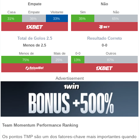
Empate
Não
Casa
Empate
Visitante
Sim
Não
31%
36%
33%
35%
65%
Total de Golos 2.5
Resultado Correto
Menos de 2.5
0-0
Menos de
Mais de
0-0
Outros
75%
25%
13%
87%
Advertisement
Team Momentum Performance Ranking
Os pontos TMP são um dos fatores-chave mais importantes quando