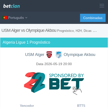
Português
Combinadas
USM Alger vs Olympique Akbou
Prognóstico, H2H, Dicas de Apostas e Previsão do Jogo
Algeria Ligue 1 Prognóstico
USM Alger
Olympique Akbou
Data 2026-05-19 20:00
Vencedor
BTTS