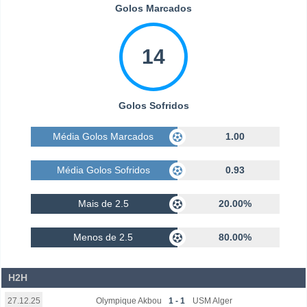
Golos Marcados
14
Golos Sofridos
Média Golos Marcados
1.00
Média Golos Sofridos
0.93
Mais de 2.5
20.00%
Menos de 2.5
80.00%
H2H
Olympique Akbou
1 - 1
USM Alger
27.12.25