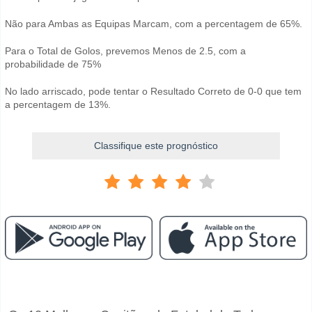
Não para Ambas as Equipas Marcam, com a percentagem de 65%.
Para o Total de Golos, prevemos Menos de 2.5, com a
probabilidade de 75%
No lado arriscado, pode tentar o Resultado Correto de 0-0 que tem
a percentagem de 13%.
Classifique este prognóstico
Facebook
Telegram
Instagram
Quando é a partida entre USM Alger v Olympique Akbo