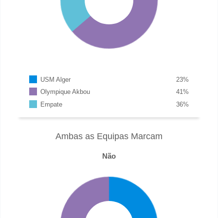
USM Alger
23
%
Olympique Akbou
41
%
Empate
36
%
Ambas as Equipas Marcam
Não