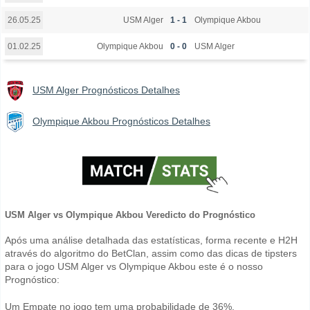
USM Alger
1 - 1
Olympique Akbou
26.05.25
Olympique Akbou
0 - 0
USM Alger
01.02.25
USM Alger Prognósticos Detalhes
Olympique Akbou Prognósticos Detalhes
USM Alger vs Olympique Akbou Veredicto do Prognóstico
Após uma análise detalhada das estatísticas, forma recente e H2H
através do algoritmo do BetClan, assim como das dicas de tipsters
para o jogo USM Alger vs Olympique Akbou este é o nosso
Prognóstico:
Um Empate no jogo tem uma probabilidade de 36%.