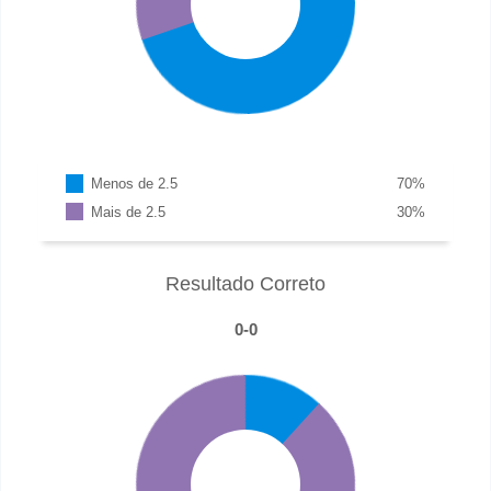
Menos de 2.5
70
%
Mais de 2.5
30
%
Resultado Correto
0-0