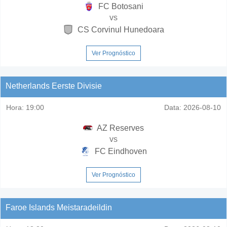
FC Botosani
vs
CS Corvinul Hunedoara
Ver Prognóstico
Netherlands Eerste Divisie
Hora:
19:00
Data:
2026-08-10
AZ Reserves
vs
FC Eindhoven
Ver Prognóstico
Faroe Islands Meistaradeildin