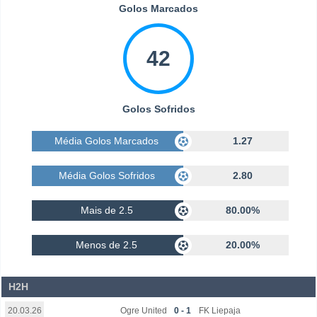
Golos Marcados
42
Golos Sofridos
Média Golos Marcados
1.27
Média Golos Sofridos
2.80
Mais de 2.5
80.00%
Menos de 2.5
20.00%
H2H
Ogre United
0 - 1
FK Liepaja
20.03.26