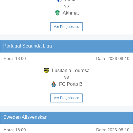
vs
Akhmat
Ver Prognóstico
Portugal Segunda Liga
Hora:
18:00
Data:
2026-08-10
Lusitania Lourosa
vs
FC Porto B
Ver Prognóstico
Sweden Allsvenskan
Hora:
18:00
Data:
2026-08-10