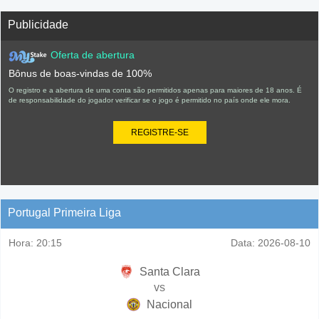
Publicidade
Oferta de abertura
Bônus de boas-vindas de 100%
O registro e a abertura de uma conta são permitidos apenas para maiores de 18 anos. É
de responsabilidade do jogador verificar se o jogo é permitido no país onde ele mora.
REGISTRE-SE
Portugal Primeira Liga
Hora:
20:15
Data:
2026-08-10
Santa Clara
vs
Nacional