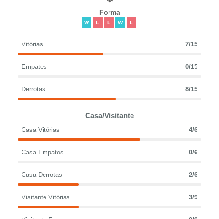
Forma
W
L
L
W
L
Vitórias
7/15
Empates
0/15
Derrotas
8/15
Casa/Visitante
Casa Vitórias
4/6
Casa Empates
0/6
Casa Derrotas
2/6
Visitante Vitórias
3/9