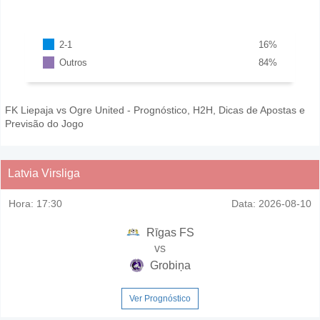
2-1
16
%
Outros
84
%
FK Liepaja vs Ogre United - Prognóstico, H2H, Dicas de Apostas e
Previsão do Jogo
Latvia Virsliga
Hora:
17:30
Data:
2026-08-10
Rīgas FS
vs
Grobiņa
Ver Prognóstico