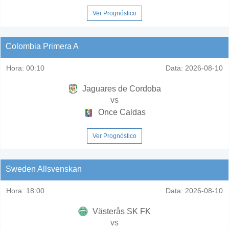
Ver Prognóstico
Colombia Primera A
Hora:
00:10
Data:
2026-08-10
Jaguares de Cordoba
vs
Once Caldas
Ver Prognóstico
Sweden Allsvenskan
Hora:
18:00
Data:
2026-08-10
Västerås SK FK
vs