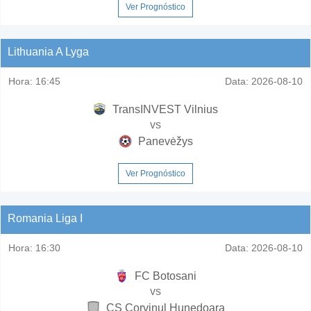
Ver Prognóstico
Lithuania A Lyga
Hora:
16:45
Data:
2026-08-10
TransINVEST Vilnius
vs
Panevėžys
Ver Prognóstico
Romania Liga I
Hora:
16:30
Data:
2026-08-10
FC Botosani
vs
CS Corvinul Hunedoara