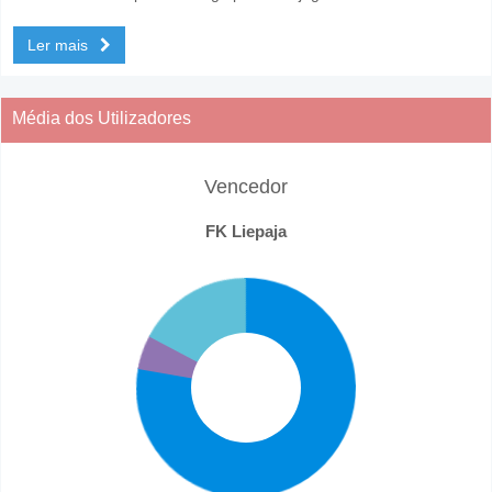
Ler mais
Média dos Utilizadores
Vencedor
FK Liepaja