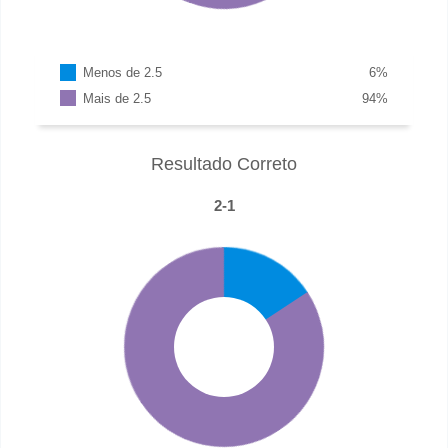
Menos de 2.5
6
%
Mais de 2.5
94
%
Resultado Correto
2-1