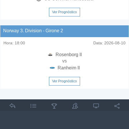
Ver Prognóstico
Norway 3. Division - Girone 2
Hora:
18:00
Data:
2026-08-10
Rosenborg II
vs
Ranheim II
Ver Prognóstico