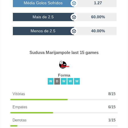
Média Golos Sofridos
1.27
Mais de 2.5
60.00%
Menos de 2.5
40.00%
Suduva Marijampole last 15 games
Forma
W
D
W
W
W
Vitórias
8/15
Empates
6/15
Derrotas
1/15