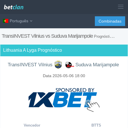
Português
Combinadas
TransINVEST Vilnius vs Suduva Marijampole
Prognóstico, H2H, Dicas de Apostas e Previsão do Jogo
Lithuania A Lyga Prognóstico
TransINVEST Vilnius
Suduva Marijampole
Data 2026-05-06 18:00
Vencedor
BTTS