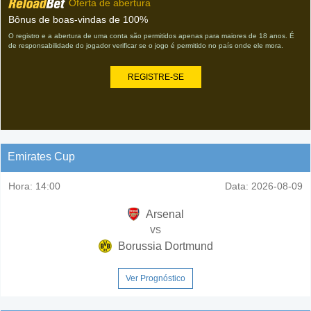
Oferta de abertura
Bônus de boas-vindas de 100%
O registro e a abertura de uma conta são permitidos apenas para maiores de 18 anos. É
de responsabilidade do jogador verificar se o jogo é permitido no país onde ele mora.
REGISTRE-SE
Emirates Cup
Hora:
14:00
Data:
2026-08-09
Arsenal
vs
Borussia Dortmund
Ver Prognóstico