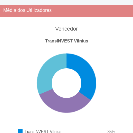
Média dos Utilizadores
Vencedor
TransINVEST Vilnius
TransINVEST Vilnius
35
%