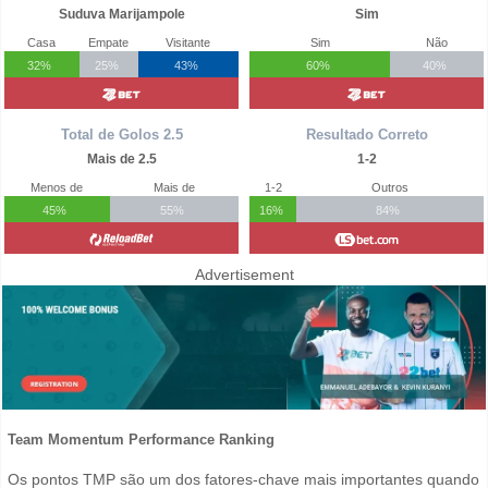
Suduva Marijampole
Sim
Casa
Empate
Visitante
Sim
Não
32%
25%
43%
60%
40%
Total de Golos 2.5
Resultado Correto
Mais de 2.5
1-2
Menos de
Mais de
1-2
Outros
45%
55%
16%
84%
Advertisement
Team Momentum Performance Ranking
Os pontos TMP são um dos fatores-chave mais importantes quando