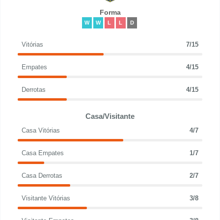
Forma
W
W
L
L
D
Vitórias
7/15
Empates
4/15
Derrotas
4/15
Casa/Visitante
Casa Vitórias
4/7
Casa Empates
1/7
Casa Derrotas
2/7
Visitante Vitórias
3/8