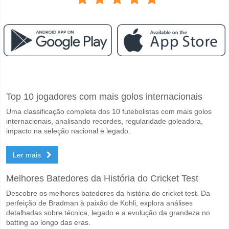
Facebook
Telegram
Instagram
Quando é a partida entre TransINVEST Vilnius v Suduv
Top 10 jogadores com mais golos internacionais
A partida entre TransINVEST Vilnius v Suduva Marijampole 06 May 20
Uma classificação completa dos 10 futebolistas com mais golos
Quem é o time favorito para vencer entre TransINVEST
internacionais, analisando recordes, regularidade goleadora,
Suduva Marijampole para o Vencedor do jogo, com a probabilidade d
impacto na seleção nacional e legado.
Será que ambas as equipas marcam no jogo TransINVE
Ler mais
Sim para Ambas as Equipas Marcam, com a percentagem de 60%.
Melhores Batedores da História do Cricket Test
Qual é a previsão de resultado correcto para TransINV
Descobre os melhores batedores da história do cricket test. Da
No lado arriscado, pode tentar o Resultado Correto de 1-2 que tem 
perfeição de Bradman à paixão de Kohli, explora análises
detalhadas sobre técnica, legado e a evolução da grandeza no
batting ao longo das eras.