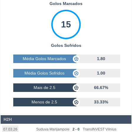
Golos Marcados
15
Golos Sofridos
Média Golos Marcados
1.80
Média Golos Sofridos
1.00
Mais de 2.5
66.67%
Menos de 2.5
33.33%
H2H
Suduva Marijampole
2 - 0
TransINVEST Vilnius
07.03.26