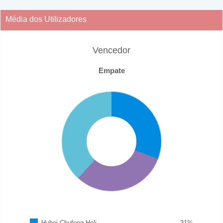
Média dos Utilizadores
Vencedor
Empate
Hubei Chufeng Heli
31
%