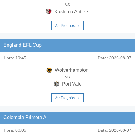
vs
Kashima Antlers
Ver Prognóstico
England EFL Cup
Hora:
19:45
Data:
2026-08-07
Wolverhampton
vs
Port Vale
Ver Prognóstico
Colombia Primera A
Hora:
00:05
Data:
2026-08-07