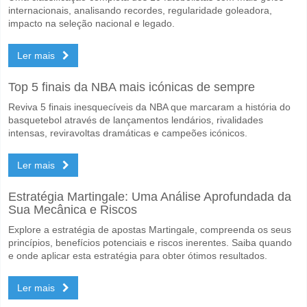
internacionais, analisando recordes, regularidade goleadora,
impacto na seleção nacional e legado.
Ler mais
Top 5 finais da NBA mais icónicas de sempre
Reviva 5 finais inesquecíveis da NBA que marcaram a história do
basquetebol através de lançamentos lendários, rivalidades
intensas, reviravoltas dramáticas e campeões icónicos.
Ler mais
Estratégia Martingale: Uma Análise Aprofundada da
Sua Mecânica e Riscos
Explore a estratégia de apostas Martingale, compreenda os seus
princípios, benefícios potenciais e riscos inerentes. Saiba quando
e onde aplicar esta estratégia para obter ótimos resultados.
Ler mais