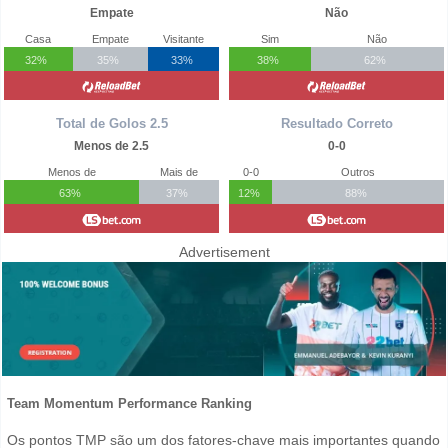
Empate
Não
Casa
Empate
Visitante
Sim
Não
32%
35%
33%
38%
62%
Total de Golos 2.5
Resultado Correto
Menos de 2.5
0-0
Menos de
Mais de
0-0
Outros
63%
37%
12%
88%
Advertisement
Team Momentum Performance Ranking
Os pontos TMP são um dos fatores-chave mais importantes quando