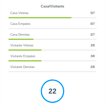
Casa/Visitante
Casa Vitórias
5/7
Casa Empates
0/7
Casa Derrotas
2/7
Visitante Vitórias
3/8
Visitante Empates
3/8
Visitante Derrotas
2/8
22