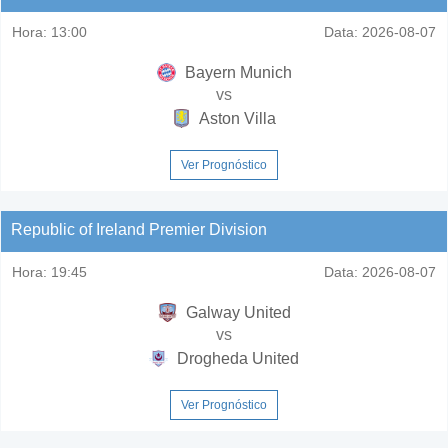
Hora:
13:00
Data:
2026-08-07
Bayern Munich
vs
Aston Villa
Ver Prognóstico
Republic of Ireland Premier Division
Hora:
19:45
Data:
2026-08-07
Galway United
vs
Drogheda United
Ver Prognóstico