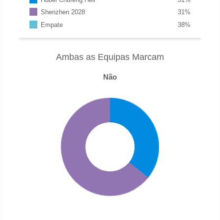
Shenzhen 2028
31
%
Empate
38
%
Ambas as Equipas Marcam
Não