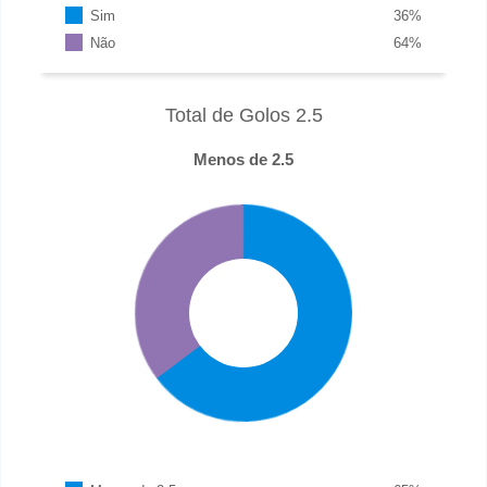
Sim
36
%
Não
64
%
Total de Golos 2.5
Menos de 2.5