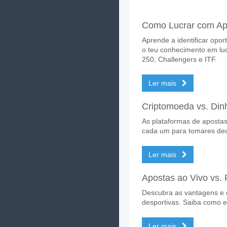
Quando é a partida e
Como Lucrar com Ap
A partida entre Concordia 
Aprende a identificar opo
Quem é o time favori
o teu conhecimento em luc
CSM Satu Mare para o Venc
250, Challengers e ITF.
Será que ambas as e
Ler mais
Sim para Ambas as Equipa
Criptomoeda vs. Dinh
Qual é a previsão de 
As plataformas de apostas
No lado arriscado, pode te
cada um para tomares deci
Ler mais
Apostas ao Vivo vs.
Descubra as vantagens e 
desportivas. Saiba como e
Ler mais