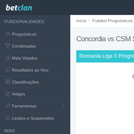
Início
Futebol Prognósticos
FUNCIONALIDADES
Prognósticos
Concordia vs CSM 
Combinadas
Romania Liga II Progn
Mais Votados
Resultados ao Vivo
Classificações
Artigos
Ferramentas
Lesões e Suspensões
MAIS