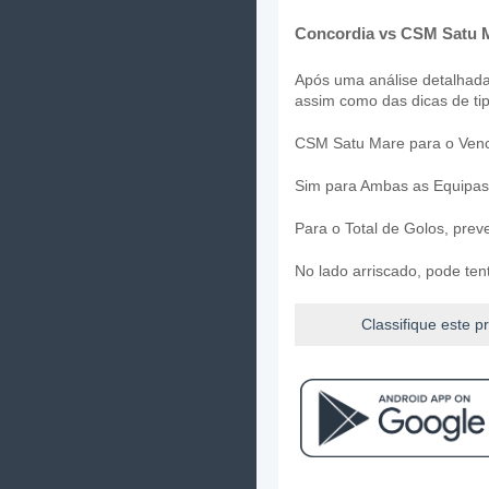
Concordia vs CSM Satu M
Após uma análise detalhada 
assim como das dicas de ti
CSM Satu Mare para o Venc
Sim para Ambas as Equipa
Para o Total de Golos, pre
No lado arriscado, pode te
Classifique este p
Facebook
Telegram
Instag