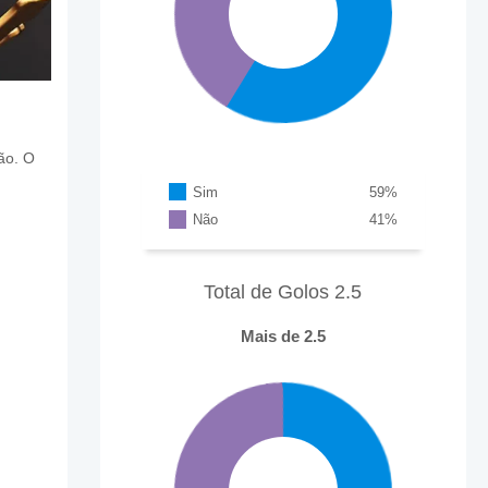
ão. O
Sim
59
%
Não
41
%
Total de Golos 2.5
Mais de 2.5