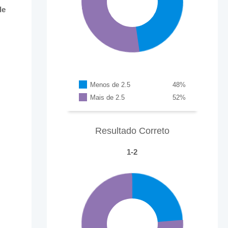
de
Menos de 2.5
48
%
Mais de 2.5
52
%
Resultado Correto
1-2