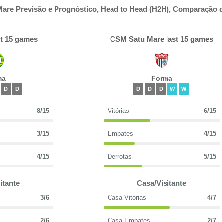
are Previsão e Prognóstico, Head to Head (H2H), Comparação 
st 15 games
CSM Satu Mare last 15 games
ma
Forma
D
D
D
D
D
W
W
8/15
Vitórias
6/15
3/15
Empates
4/15
4/15
Derrotas
5/15
itante
Casa/Visitante
3/6
Casa Vitórias
4/7
2/6
Casa Empates
2/7