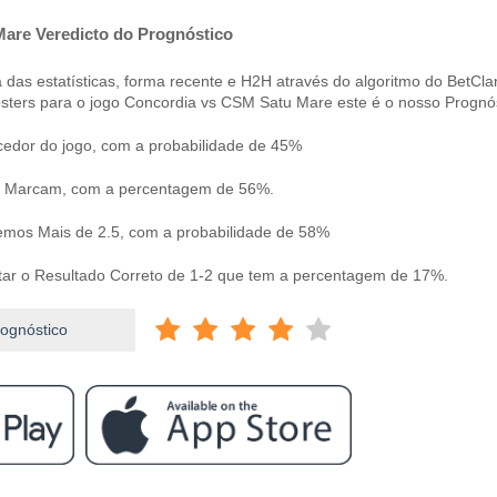
are Veredicto do Prognóstico
das estatísticas, forma recente e H2H através do algoritmo do BetCla
psters para o jogo Concordia vs CSM Satu Mare este é o nosso Prognós
edor do jogo, com a probabilidade de 45%
s Marcam, com a percentagem de 56%.
vemos Mais de 2.5, com a probabilidade de 58%
ntar o Resultado Correto de 1-2 que tem a percentagem de 17%.
rognóstico
ram