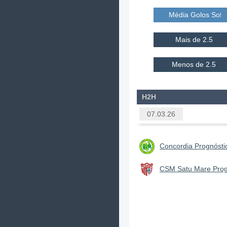
Média Golos Sofr
Mais de 2.5
Menos de 2.5
H2H
07.03.26
Concordia Prognósti
CSM Satu Mare Prog