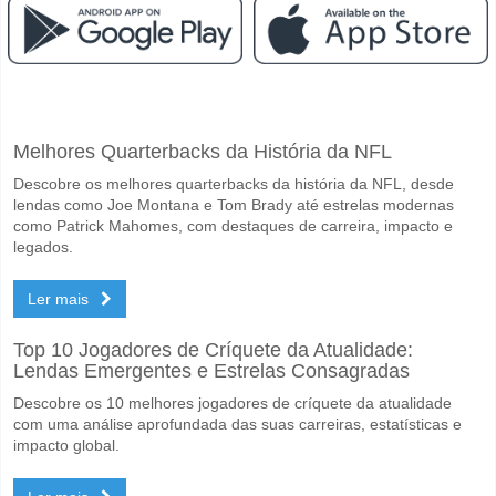
Facebook
Telegram
Instagram
Quando é a partida entre Zabbar St. Patrick v Hibernia
Melhores Quarterbacks da História da NFL
A partida entre Zabbar St. Patrick v Hibernians 30 April 2026 17:30.
Descobre os melhores quarterbacks da história da NFL, desde
Quem é o time favorito para vencer entre Zabbar St. Pa
lendas como Joe Montana e Tom Brady até estrelas modernas
Zabbar St. Patrick para o Vencedor do jogo, com a probabilidade de 
como Patrick Mahomes, com destaques de carreira, impacto e
legados.
Será que ambas as equipas marcam no jogo Zabbar St. 
Ler mais
Sim para Ambas as Equipas Marcam, com a percentagem de 61%.
Qual é a previsão de resultado correcto para Zabbar St.
Top 10 Jogadores de Críquete da Atualidade:
Lendas Emergentes e Estrelas Consagradas
No lado arriscado, pode tentar o Resultado Correto de 3-1 que tem 
Descobre os 10 melhores jogadores de críquete da atualidade
com uma análise aprofundada das suas carreiras, estatísticas e
impacto global.