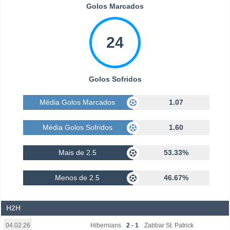
Golos Marcados
24
Golos Sofridos
Média Golos Marcados
1.07
Média Golos Sofridos
1.60
Mais de 2.5
53.33%
Menos de 2.5
46.67%
H2H
Hibernians
2 - 1
Zabbar St. Patrick
04.02.26