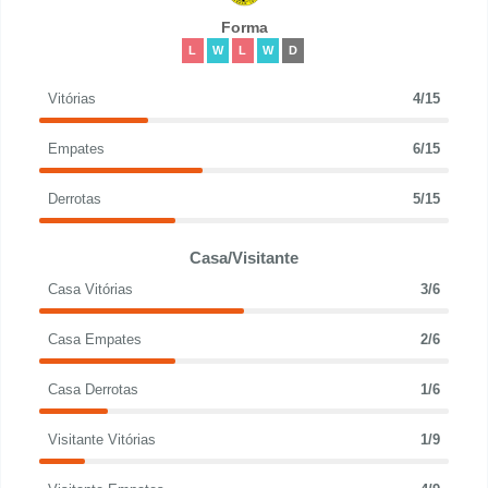
Forma
L
W
L
W
D
Vitórias
4/15
Empates
6/15
Derrotas
5/15
Casa/Visitante
Casa Vitórias
3/6
Casa Empates
2/6
Casa Derrotas
1/6
Visitante Vitórias
1/9