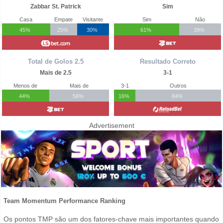
Zabbar St. Patrick
Sim
Casa
Empate
Visitante
Sim
Não
45%
25%
30%
61%
39%
Total de Golos 2.5
Resultado Correto
Mais de 2.5
3-1
Menos de
Mais de
3-1
Outros
44%
56%
16%
84%
Advertisement
Team Momentum Performance Ranking
Os pontos TMP são um dos fatores-chave mais importantes quando