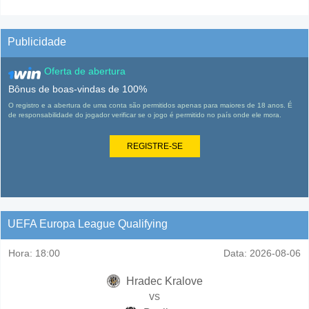
Publicidade
Oferta de abertura
Bônus de boas-vindas de 100%
O registro e a abertura de uma conta são permitidos apenas para maiores de 18 anos. É
de responsabilidade do jogador verificar se o jogo é permitido no país onde ele mora.
REGISTRE-SE
UEFA Europa League Qualifying
Hora:
18:00
Data:
2026-08-06
Hradec Kralove
vs