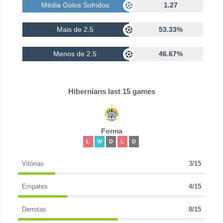
Média Golos Sofridos
1.27
Mais de 2.5
53.33%
Menos de 2.5
46.67%
Hibernians last 15 games
Forma
L
W
D
L
D
Vitórias
3/15
Empates
4/15
Derrotas
8/15