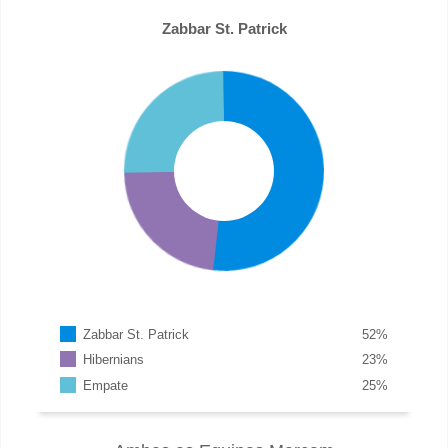
Zabbar St. Patrick
Zabbar St. Patrick
52
%
Hibernians
23
%
Empate
25
%