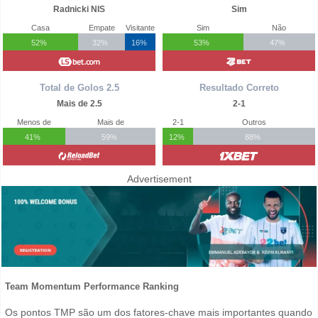
Radnicki NIS
Sim
Casa
Empate
Visitante
Sim
Não
52%
32%
16%
53%
47%
Total de Golos 2.5
Resultado Correto
Mais de 2.5
2-1
Menos de
Mais de
2-1
Outros
41%
59%
12%
88%
Advertisement
Team Momentum Performance Ranking
Os pontos TMP são um dos fatores-chave mais importantes quando