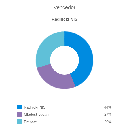
Vencedor
Radnicki NIS
Radnicki NIS
44
%
Mladost Lucani
27
%
Empate
29
%