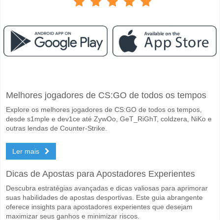
Facebook
Telegram
Instagram
Quando é a partida entre Radnicki NIS v Mladost Lucan
Melhores jogadores de CS:GO de todos os tempos
A partida entre Radnicki NIS v Mladost Lucani 10 May 2026 17:30.
Explore os melhores jogadores de CS:GO de todos os tempos,
Quem é o time favorito para vencer entre Radnicki NIS
desde s1mple e dev1ce até ZywOo, GeT_RiGhT, coldzera, NiKo e
Radnicki NIS para o Vencedor do jogo, com a probabilidade de 52%
outras lendas de Counter-Strike.
Será que ambas as equipas marcam no jogo Radnicki N
Ler mais
Sim para Ambas as Equipas Marcam, com a percentagem de 53%.
Dicas de Apostas para Apostadores Experientes
Qual é a previsão de resultado correcto para Radnicki 
Descubra estratégias avançadas e dicas valiosas para aprimorar
No lado arriscado, pode tentar o Resultado Correto de 2-1 que tem 
suas habilidades de apostas desportivas. Este guia abrangente
oferece insights para apostadores experientes que desejam
maximizar seus ganhos e minimizar riscos.