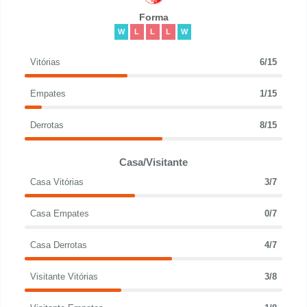
Forma
W
L
L
L
W
Vitórias
6/15
Empates
1/15
Derrotas
8/15
Casa/Visitante
Casa Vitórias
3/7
Casa Empates
0/7
Casa Derrotas
4/7
Visitante Vitórias
3/8