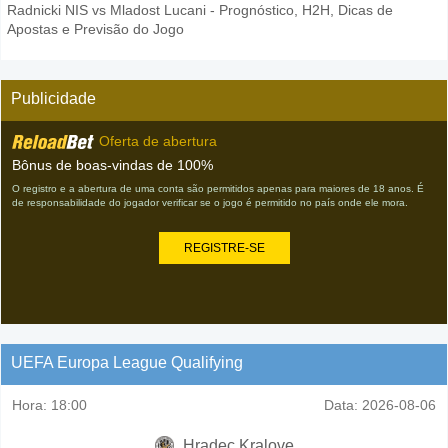
Radnicki NIS vs Mladost Lucani - Prognóstico, H2H, Dicas de
Apostas e Previsão do Jogo
Publicidade
Oferta de abertura
Bônus de boas-vindas de 100%
O registro e a abertura de uma conta são permitidos apenas para maiores de 18 anos. É
de responsabilidade do jogador verificar se o jogo é permitido no país onde ele mora.
REGISTRE-SE
UEFA Europa League Qualifying
Hora:
18:00
Data:
2026-08-06
Hradec Kralove