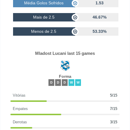
Média Golos Sofridos
1.53
Mais de 2.5
46.67%
Menos de 2.5
53.33%
Mladost Lucani last 15 games
Forma
D
D
D
W
W
Vitórias
5/15
Empates
7/15
Derrotas
3/15