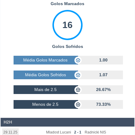
Golos Marcados
16
Golos Sofridos
Média Golos Marcados
1.00
Média Golos Sofridos
1.07
Mais de 2.5
26.67%
Menos de 2.5
73.33%
H2H
Mladost Lucani
2 - 1
Radnicki NIS
29.11.25