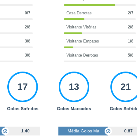
0/7
Casa Derrotas
2/7
2/8
Visitante Vitórias
2/8
3/8
Visitante Empates
1/8
3/8
Visitante Derrotas
5/8
17
13
21
Golos Sofridos
Golos Marcados
Golos Sofrid
cados
1.40
Média Golos Marcados
0.87