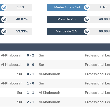
idos
1.13
Média Golos Sofridos
1.40
46.67%
Mais de 2.5
40.00
53.33%
Menos de 2.5
60.00
Al-Khabourah
0 - 2
Sur
Professional L
Al-Khabourah
0 - 0
Sur
Professional L
Sur
0 - 1
Al-Khabourah
Professional L
Al-Khabourah
1 - 0
Sur
Professional L
Sur
1 - 1
Al-Khabourah
Professional L
Sur
2 - 1
Al-Khabourah
Professional L