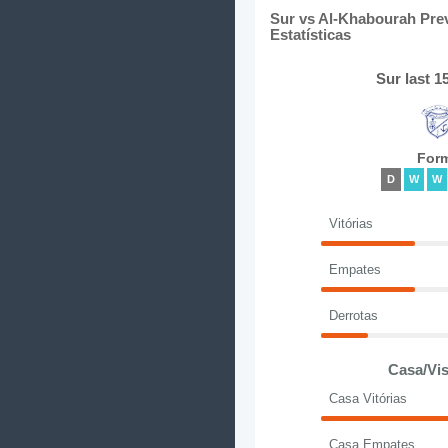
Sur vs Al-Khabourah Pre
Estatísticas
Sur last 
For
D
W
W
Vitórias
Empates
Derrotas
Casa/Vis
Casa Vitórias
Casa Empates