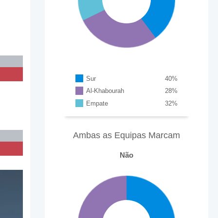
Sur
40
%
Al-Khabourah
28
%
Empate
32
%
Ambas as Equipas Marcam
Não