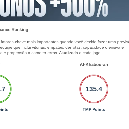
ance Ranking
fatores-chave mais importantes quando você decide fazer uma previs
uipe que inclui vitórias, empates, derrotas, capacidade ofensiva e
a e propensão a cometer erros. Atualizado a cada jogo.
r
Al-Khabourah
.7
135.4
ints
TMP Points