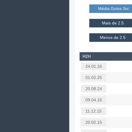
Média Golos Sofr
Mais de 2.5
Menos de 2.5
H2H
24.01.26
01.02.25
20.08.24
09.04.16
11.12.15
20.02.15