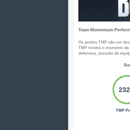
Team Momentum Perform
Os pontos TMP são um dos 
TMP mostra o momento da eq
defensiva, pressão da equip
Su
232
TMP Po