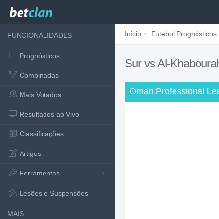
Início
Futebol Prognósticos
FUNCIONALIDADES
Prognósticos
Sur vs Al-Khabour
Combinadas
Oman Professional Le
Mais Votados
Resultados ao Vivo
Classificações
Artigos
Ferramentas
Lesões e Suspensões
MAIS