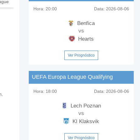
eague
Hora:
20:00
Data:
2026-08-06
Benfica
vs
Hearts
Ver Prognóstico
UEFA Europa League Qualifying
Hora:
18:00
Data:
2026-08-06
n,
Lech Poznan
vs
KI Klaksvik
Ver Prognóstico