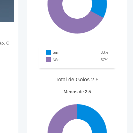
ão. O
Sim
33
%
Não
67
%
Total de Golos 2.5
Menos de 2.5