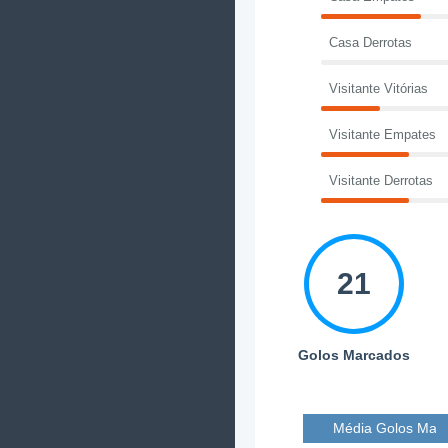
Casa Derrotas
Visitante Vitórias
Visitante Empates
Visitante Derrotas
21
Golos Marcados
Média Golos Mar