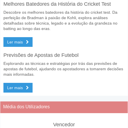
Melhores Batedores da História do Cricket Test
Descobre os melhores batedores da história do cricket test. Da
perfeição de Bradman à paixão de Kohli, explora análises
detalhadas sobre técnica, legado e a evolução da grandeza no
batting ao longo das eras.
Ler mais
Previsões de Apostas de Futebol
Explorando as técnicas e estratégias por trás das previsões de
apostas de futebol, ajudando os apostadores a tomarem decisões
mais informadas.
Ler mais
Média dos Utilizadores
Vencedor