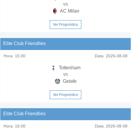
vs
AC Milan
Ver Prognóstico
Elite Club Friendlies
Hora:
15:00
Data:
2026-08-08
Tottenham
vs
Getafe
Ver Prognóstico
Elite Club Friendlies
Hora:
16:00
Data:
2026-08-08