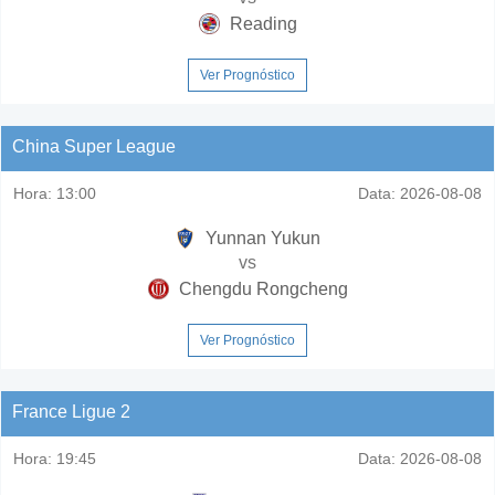
Reading
Ver Prognóstico
China Super League
Hora:
13:00
Data:
2026-08-08
Yunnan Yukun
vs
Chengdu Rongcheng
Ver Prognóstico
France Ligue 2
Hora:
19:45
Data:
2026-08-08