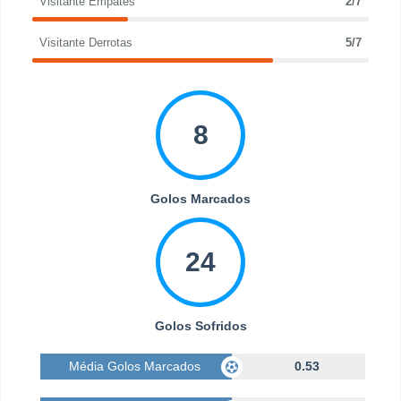
Visitante Empates
2/7
Visitante Derrotas
5/7
8
Golos Marcados
24
Golos Sofridos
Média Golos Marcados
0.53