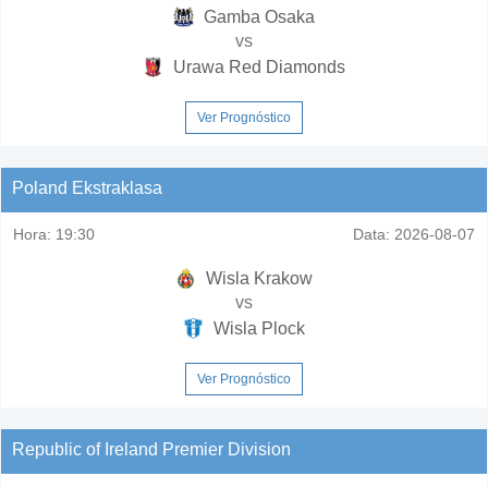
Gamba Osaka
vs
Urawa Red Diamonds
Ver Prognóstico
Poland Ekstraklasa
Hora:
19:30
Data:
2026-08-07
Wisla Krakow
vs
Wisla Plock
Ver Prognóstico
Republic of Ireland Premier Division