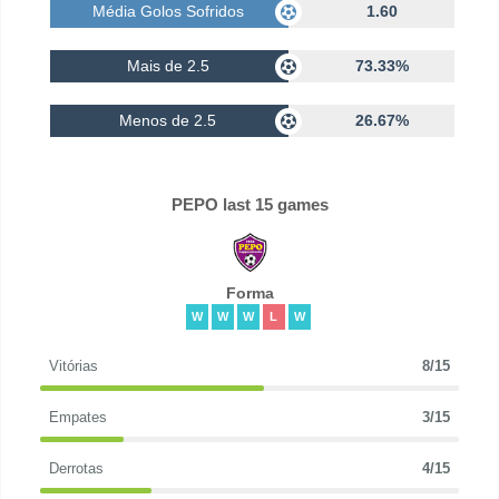
Média Golos Sofridos
1.60
Mais de 2.5
73.33%
Menos de 2.5
26.67%
PEPO last 15 games
Forma
W
W
W
L
W
Vitórias
8/15
Empates
3/15
Derrotas
4/15