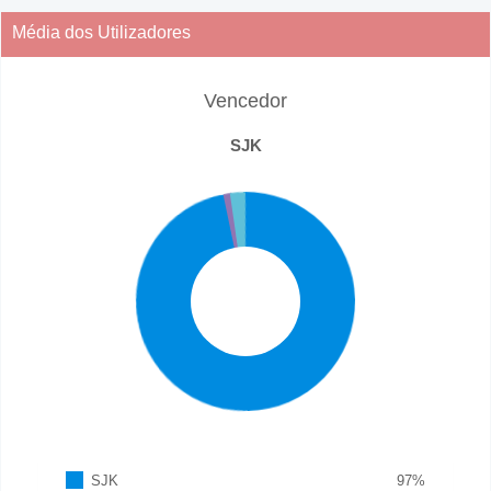
Média dos Utilizadores
Vencedor
SJK
SJK
97
%