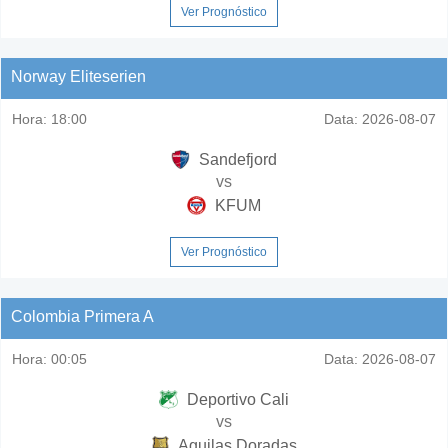
Ver Prognóstico
Norway Eliteserien
Hora:
18:00
Data:
2026-08-07
Sandefjord
vs
KFUM
Ver Prognóstico
Colombia Primera A
Hora:
00:05
Data:
2026-08-07
Deportivo Cali
vs
Aguilas Doradas