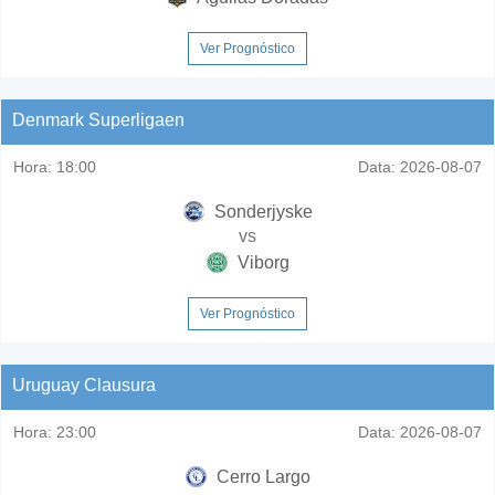
Ver Prognóstico
Denmark Superligaen
Hora:
18:00
Data:
2026-08-07
Sonderjyske
vs
Viborg
Ver Prognóstico
Uruguay Clausura
Hora:
23:00
Data:
2026-08-07
Cerro Largo