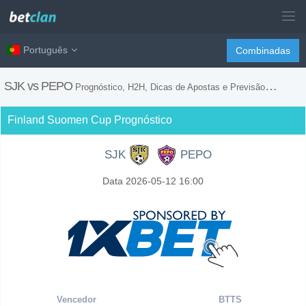
Português
Combinadas
SJK vs PEPO
Prognóstico, H2H, Dicas de Apostas e Previsão do Jogo
Finland Suomen Cup Prognóstico
SJK
PEPO
Data 2026-05-12 16:00
Vencedor
BTTS