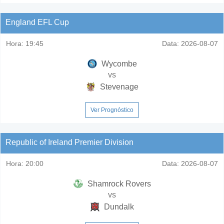
England EFL Cup
Hora:
19:45
Data:
2026-08-07
Wycombe
vs
Stevenage
Ver Prognóstico
Republic of Ireland Premier Division
Hora:
20:00
Data:
2026-08-07
Shamrock Rovers
vs
Dundalk