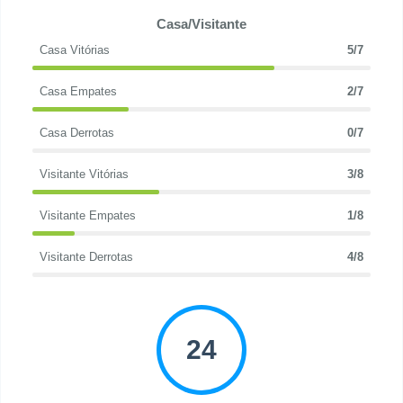
Casa/Visitante
Casa Vitórias
5/7
Casa Empates
2/7
Casa Derrotas
0/7
Visitante Vitórias
3/8
Visitante Empates
1/8
Visitante Derrotas
4/8
24