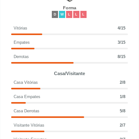
Forma
D
W
L
L
L
Vitórias
4/15
Empates
3/15
Derrotas
8/15
Casa/Visitante
Casa Vitórias
2/8
Casa Empates
1/8
Casa Derrotas
5/8
Visitante Vitórias
2/7