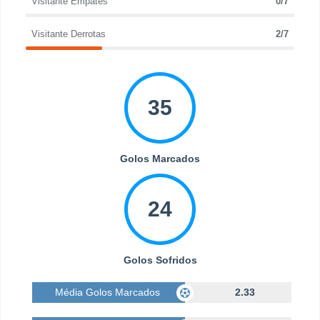
Visitante Empates
0/7
Visitante Derrotas
2/7
35
Golos Marcados
24
Golos Sofridos
Média Golos Marcados
2.33