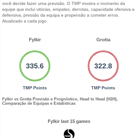
você decide fazer uma previsão. O TMP mostra o momento da
equipe que inclui vitórias, empates, derrotas, capacidade ofensiva e
defensiva, pressão da equipa e propensão a cometer erros.
Atualizado a cada jogo.
Fylkir
Grotta
335.6
322.8
TMP Points
TMP Points
Fylkir vs Grotta Previsão e Prognóstico, Head to Head (H2H),
Comparação de Equipas e Estatísticas
Fylkir last 15 games