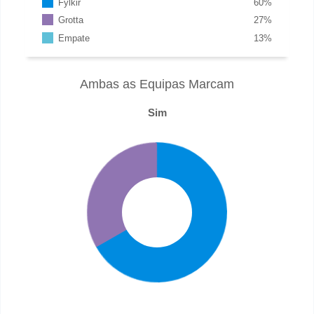
Fylkir
60
%
Grotta
27
%
Empate
13
%
Ambas as Equipas Marcam
Sim