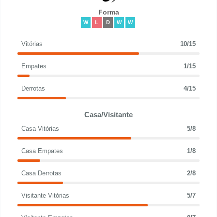
Forma
W
L
D
W
W
Vitórias
10/15
Empates
1/15
Derrotas
4/15
Casa/Visitante
Casa Vitórias
5/8
Casa Empates
1/8
Casa Derrotas
2/8
Visitante Vitórias
5/7