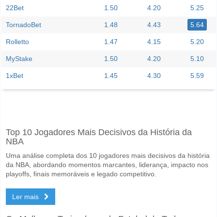
22Bet
1.50
4.20
5.25
TornadoBet
1.48
4.43
5.64
Rolletto
1.47
4.15
5.20
MyStake
1.50
4.20
5.10
1xBet
1.45
4.30
5.59
Facebook
Telegram
Instagram
Quando é a partida entre Fylkir v Grotta?
Top 10 Jogadores Mais Decisivos da História da
A partida entre Fylkir v Grotta 13 June 2026 15:00.
NBA
Quem é o time favorito para vencer entre Fylkir v Grott
Uma análise completa dos 10 jogadores mais decisivos da história
Fylkir para o Vencedor do jogo, com a probabilidade de 68%
da NBA, abordando momentos marcantes, liderança, impacto nos
playoffs, finais memoráveis e legado competitivo.
Será que ambas as equipas marcam no jogo Fylkir v Gr
Ler mais
Sim para Ambas as Equipas Marcam, com a percentagem de 66%.
Qual é a previsão de resultado correcto para Fylkir v Gr