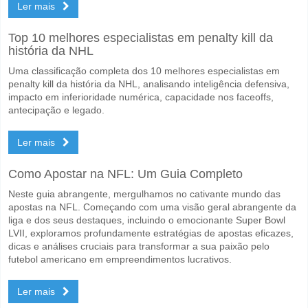
Ler mais
Top 10 melhores especialistas em penalty kill da
história da NHL
Uma classificação completa dos 10 melhores especialistas em
penalty kill da história da NHL, analisando inteligência defensiva,
impacto em inferioridade numérica, capacidade nos faceoffs,
antecipação e legado.
Ler mais
Como Apostar na NFL: Um Guia Completo
Neste guia abrangente, mergulhamos no cativante mundo das
apostas na NFL. Começando com uma visão geral abrangente da
liga e dos seus destaques, incluindo o emocionante Super Bowl
LVII, exploramos profundamente estratégias de apostas eficazes,
dicas e análises cruciais para transformar a sua paixão pelo
futebol americano em empreendimentos lucrativos.
Ler mais