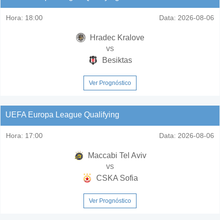
Hora:
18:00
Data:
2026-08-06
Hradec Kralove
vs
Besiktas
Ver Prognóstico
UEFA Europa League Qualifying
Hora:
17:00
Data:
2026-08-06
Maccabi Tel Aviv
vs
CSKA Sofia
Ver Prognóstico