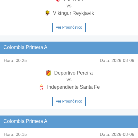
vs
Vikingur Reykjavik
Ver Prognóstico
Colombia Primera A
Hora:
00:25
Data:
2026-08-06
Deportivo Pereira
vs
Independiente Santa Fe
Ver Prognóstico
Colombia Primera A
Hora:
00:15
Data:
2026-08-06