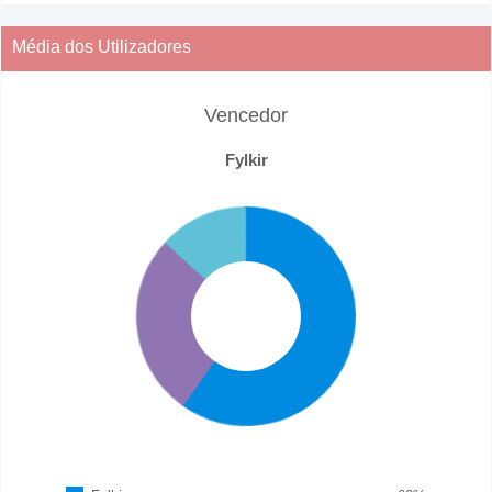
Média dos Utilizadores
Vencedor
Fylkir