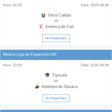
Hora:
02:30
Data:
2026-08-06
Once Caldas
vs
America de Cali
Ver Prognóstico
Mexico Liga de Expansión MX
Hora:
23:00
Data:
2026-08-06
Tlaxcala
vs
Alebrijes de Oaxaca
Ver Prognóstico