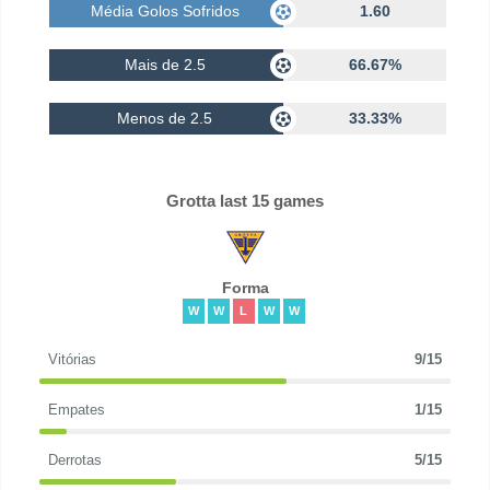
Média Golos Sofridos
1.60
Mais de 2.5
66.67%
Menos de 2.5
33.33%
Grotta last 15 games
Forma
W
W
L
W
W
Vitórias
9/15
Empates
1/15
Derrotas
5/15