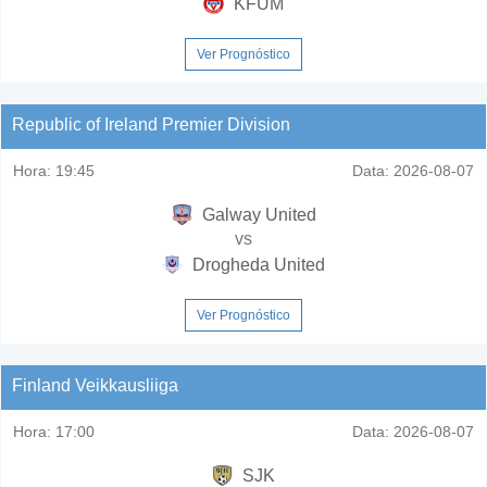
KFUM
Ver Prognóstico
Republic of Ireland Premier Division
Hora:
19:45
Data:
2026-08-07
Galway United
vs
Drogheda United
Ver Prognóstico
Finland Veikkausliiga
Hora:
17:00
Data:
2026-08-07
SJK