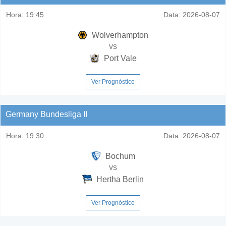
Hora:
19:45
Data:
2026-08-07
Wolverhampton
vs
Port Vale
Ver Prognóstico
Germany Bundesliga II
Hora:
19:30
Data:
2026-08-07
Bochum
vs
Hertha Berlin
Ver Prognóstico