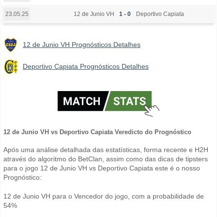
12 de Junio VH
1 - 0
Deportivo Capiata
23.05.25
12 de Junio VH Prognósticos Detalhes
Deportivo Capiata Prognósticos Detalhes
12 de Junio VH vs Deportivo Capiata Veredicto do Prognóstico
Após uma análise detalhada das estatísticas, forma recente e H2H
através do algoritmo do BetClan, assim como das dicas de tipsters
para o jogo 12 de Junio VH vs Deportivo Capiata este é o nosso
Prognóstico:
12 de Junio VH para o Vencedor do jogo, com a probabilidade de
54%