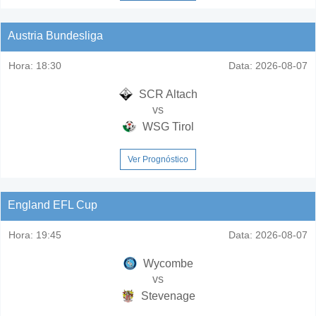
Austria Bundesliga
Hora:
18:30
Data:
2026-08-07
SCR Altach
vs
WSG Tirol
Ver Prognóstico
England EFL Cup
Hora:
19:45
Data:
2026-08-07
Wycombe
vs
Stevenage