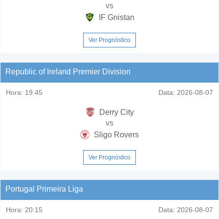
vs
IF Gnistan
Ver Prognóstico
Republic of Ireland Premier Division
Hora:
19:45
Data:
2026-08-07
Derry City
vs
Sligo Rovers
Ver Prognóstico
Portugal Primeira Liga
Hora:
20:15
Data:
2026-08-07