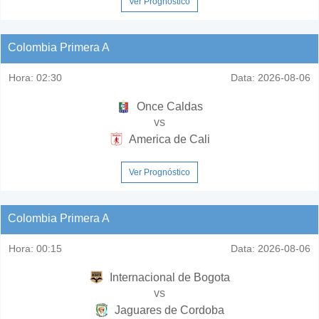
Ver Prognóstico
Colombia Primera A
Hora:
02:30
Data:
2026-08-06
Once Caldas
vs
America de Cali
Ver Prognóstico
Colombia Primera A
Hora:
00:15
Data:
2026-08-06
Internacional de Bogota
vs
Jaguares de Cordoba