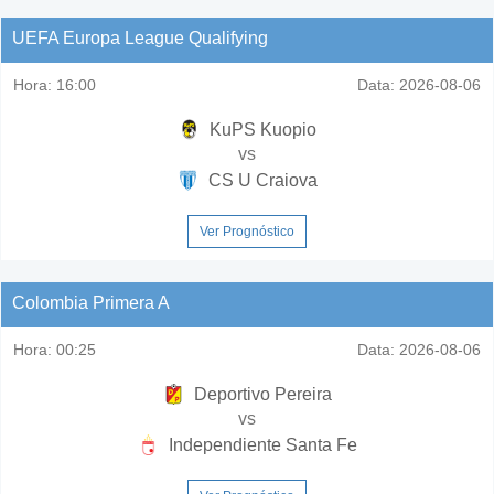
UEFA Europa League Qualifying
Hora:
16:00
Data:
2026-08-06
KuPS Kuopio
vs
CS U Craiova
Ver Prognóstico
Colombia Primera A
Hora:
00:25
Data:
2026-08-06
Deportivo Pereira
vs
Independiente Santa Fe