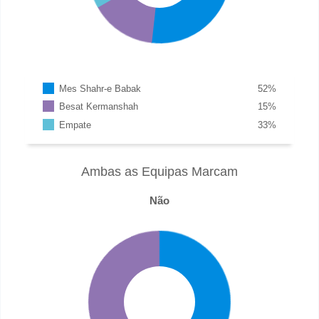
Mes Shahr-e Babak
52
%
Besat Kermanshah
15
%
Empate
33
%
Ambas as Equipas Marcam
Não