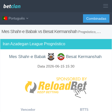
Português
Combinadas
Mes Shahr-e Babak vs Besat Kermanshah
Prognóstico, H2H, Dicas de Apostas e Previsão do Jogo
Iran Azadegan League Prognóstico
Mes Shahr-e Babak
Besat Kermanshah
Data 2026-06-15 15:30
Vencedor
BTTS