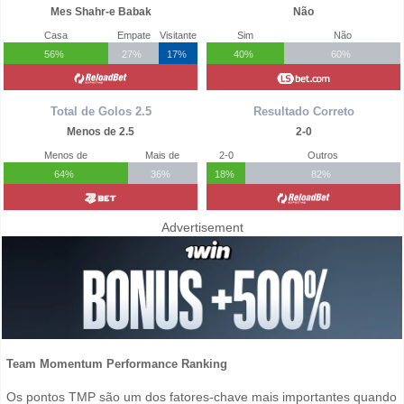
Mes Shahr-e Babak
Não
Casa
Empate
Visitante
Sim
Não
56%
27%
17%
40%
60%
Total de Golos 2.5
Resultado Correto
Menos de 2.5
2-0
Menos de
Mais de
2-0
Outros
64%
36%
18%
82%
Advertisement
Team Momentum Performance Ranking
Os pontos TMP são um dos fatores-chave mais importantes quando