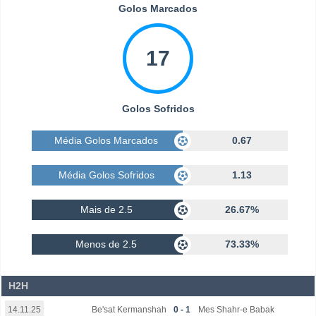
Golos Marcados
17
Golos Sofridos
Média Golos Marcados
0.67
Média Golos Sofridos
1.13
Mais de 2.5
26.67%
Menos de 2.5
73.33%
H2H
Be'sat Kermanshah
0 - 1
Mes Shahr-e Babak
14.11.25