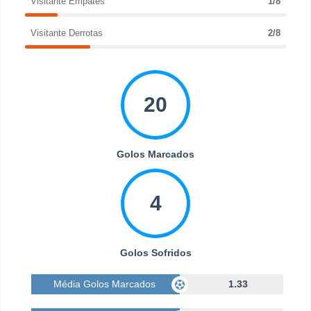
Visitante Empates
1/8
Visitante Derrotas
2/8
20
Golos Marcados
4
Golos Sofridos
Média Golos Marcados
1.33