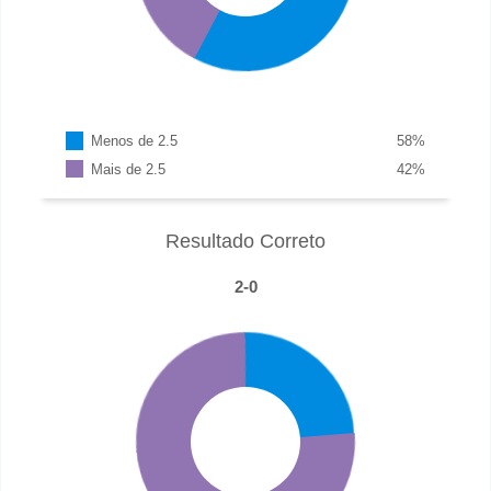
Menos de 2.5
58
%
Mais de 2.5
42
%
Resultado Correto
2-0