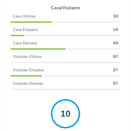
Casa/Visitante
Casa Vitórias
3/8
Casa Empates
1/8
Casa Derrotas
4/8
Visitante Vitórias
0/7
Visitante Empates
2/7
Visitante Derrotas
5/7
10