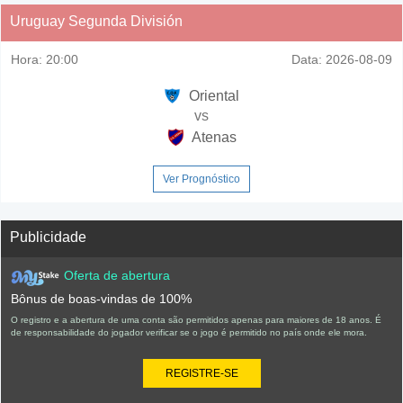
Uruguay Segunda División
Hora:
20:00
Data:
2026-08-09
Oriental
vs
Atenas
Ver Prognóstico
Publicidade
Oferta de abertura
Bônus de boas-vindas de 100%
O registro e a abertura de uma conta são permitidos apenas para maiores de 18 anos. É
de responsabilidade do jogador verificar se o jogo é permitido no país onde ele mora.
REGISTRE-SE