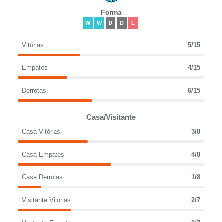
Forma
W
W
D
D
L
Vitórias
5/15
Empates
4/15
Derrotas
6/15
Casa/Visitante
Casa Vitórias
3/8
Casa Empates
4/8
Casa Derrotas
1/8
Visitante Vitórias
2/7