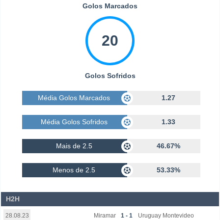
Golos Marcados
20
Golos Sofridos
Média Golos Marcados
1.27
Média Golos Sofridos
1.33
Mais de 2.5
46.67%
Menos de 2.5
53.33%
H2H
Miramar
1 - 1
Uruguay Montevideo
28.08.23