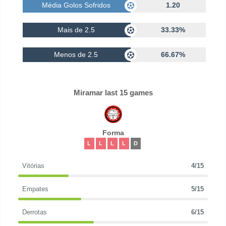
Média Golos Sofridos
1.20
Mais de 2.5
33.33%
Menos de 2.5
66.67%
Miramar last 15 games
Forma
L
L
L
L
D
Vitórias
4/15
Empates
5/15
Derrotas
6/15