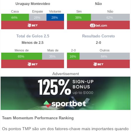
Uruguay Montevideo
Não
Casa
Empate
Visitante
Sim
Não
44%
28%
28%
38%
62%
Total de Golos 2.5
Resultado Correto
Menos de 2.5
2-0
Menos de
Mais de
2-0
Outros
65%
35%
16%
84%
Advertisement
Team Momentum Performance Ranking
Os pontos TMP são um dos fatores-chave mais importantes quando