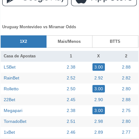
Uruguay Montevideo vs Miramar Odds
1X2
Mais/Menos
BTTS
Casa de Apostas
1
X
2
LSBet
2.38
3.00
2.88
RainBet
2.52
2.92
2.82
Rolletto
2.50
3.00
2.80
22Bet
2.45
2.90
2.88
Megapari
2.38
3.00
2.75
TornadoBet
2.51
2.98
2.80
1xBet
2.46
2.89
2.77