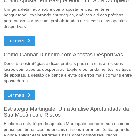
Como Apostar em Basquetebol: Um Guia Completo
No lado arriscado, pode tentar o Resultado Correto de 2-0 que tem 
Um guia detalhado sobre como apostar eficazmente em
basquetebol, explorando estratégias, análises e dicas práticas
para maximizar as suas probabilidades de sucesso nas apostas
desportivas.
Ler mais
Como Ganhar Dinheiro com Apostas Desportivas
Descubra estratégias e dicas práticas para maximizar os seus
lucros com apostas desportivas. Explore os fundamentos, os tipos
de apostas, a gestão de banca e evite os erros mais comuns entre
apostadores.
Ler mais
Estratégia Martingale: Uma Análise Aprofundada da
Sua Mecânica e Riscos
Explore a estratégia de apostas Martingale, compreenda os seus
princípios, benefícios potenciais e riscos inerentes. Saiba quando
e onde aplicar esta estratégia para obter ótimos resultados.