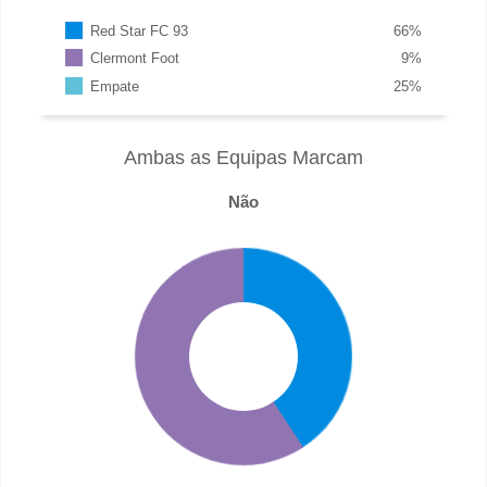
Red Star FC 93
66
%
Clermont Foot
9
%
Empate
25
%
Ambas as Equipas Marcam
Não