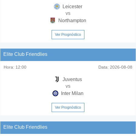
Leicester
vs
Northampton
Ver Prognóstico
Elite Club Friendlies
Hora:
12:00
Data:
2026-08-08
Juventus
vs
Inter Milan
Ver Prognóstico
Elite Club Friendlies