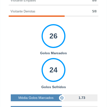
Visitante Empates
0/8
Visitante Derrotas
5/8
26
Golos Marcados
24
Golos Sofridos
Média Golos Marcados
1.73