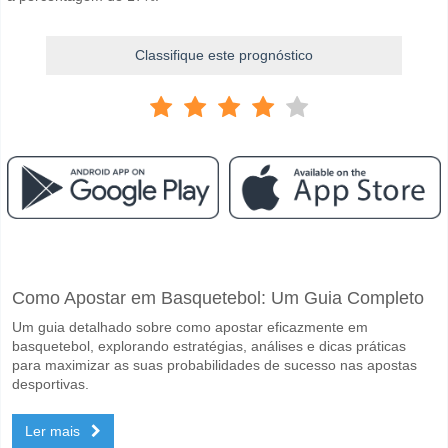
Classifique este prognóstico
Facebook
Telegram
Instagram
Quando é a partida entre Red Star FC 93 v Clermont F
Como Apostar em Basquetebol: Um Guia Completo
A partida entre Red Star FC 93 v Clermont Foot 22 November 2025 13
Um guia detalhado sobre como apostar eficazmente em
Quem é o time favorito para vencer entre Red Star FC 
basquetebol, explorando estratégias, análises e dicas práticas
Red Star FC 93 para o Vencedor do jogo, com a probabilidade de 59
para maximizar as suas probabilidades de sucesso nas apostas
desportivas.
Será que ambas as equipas marcam no jogo Red Star 
Ler mais
Não para Ambas as Equipas Marcam, com a percentagem de 55%.