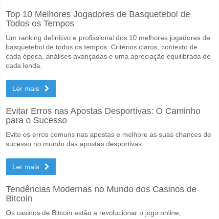
Qual é a previsão de resultado correcto para Red Star
Top 10 Melhores Jogadores de Basquetebol de
Todos os Tempos
No lado arriscado, pode tentar o Resultado Correto de 1-0 que tem 
Um ranking definitivo e profissional dos 10 melhores jogadores de
basquetebol de todos os tempos. Critérios claros, contexto de
cada época, análises avançadas e uma apreciação equilibrada de
cada lenda.
Ler mais
Evitar Erros nas Apostas Desportivas: O Caminho
para o Sucesso
Evite os erros comuns nas apostas e melhore as suas chances de
sucesso no mundo das apostas desportivas.
Ler mais
Tendências Modernas no Mundo dos Casinos de
Bitcoin
Os casinos de Bitcoin estão a revolucionar o jogo online,