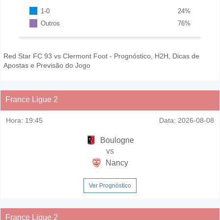
1-0
24
%
Outros
76
%
Red Star FC 93 vs Clermont Foot - Prognóstico, H2H, Dicas de
Apostas e Previsão do Jogo
France Ligue 2
Hora:
19:45
Data:
2026-08-08
Boulogne
vs
Nancy
Ver Prognóstico
France Ligue 2