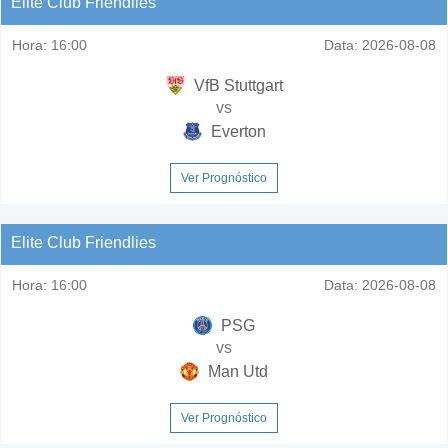
Elite Club Friendlies
Hora:
16:00
Data:
2026-08-08
VfB Stuttgart
vs
Everton
Ver Prognóstico
Elite Club Friendlies
Hora:
16:00
Data:
2026-08-08
PSG
vs
Man Utd
Ver Prognóstico