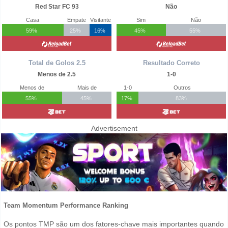
Red Star FC 93
Não
Casa
Empate
Visitante
Sim
Não
59%
25%
16%
45%
55%
Total de Golos 2.5
Resultado Correto
Menos de 2.5
1-0
Menos de
Mais de
1-0
Outros
55%
45%
17%
83%
Advertisement
Team Momentum Performance Ranking
Os pontos TMP são um dos fatores-chave mais importantes quando