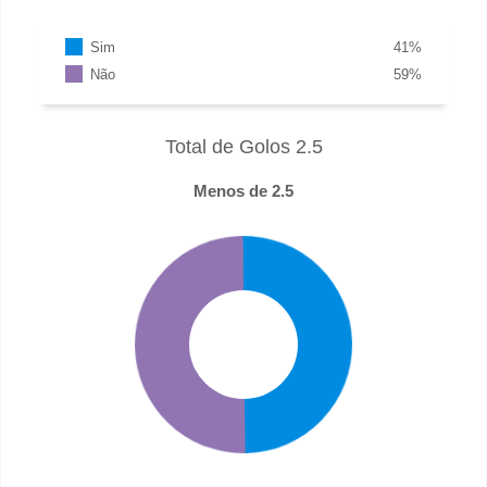
Sim
41
%
Não
59
%
Total de Golos 2.5
Menos de 2.5