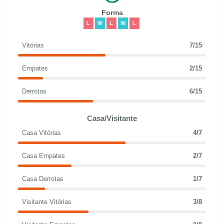
Forma
L
W
L
W
L
Vitórias
7/15
Empates
2/15
Derrotas
6/15
Casa/Visitante
Casa Vitórias
4/7
Casa Empates
2/7
Casa Derrotas
1/7
Visitante Vitórias
3/8