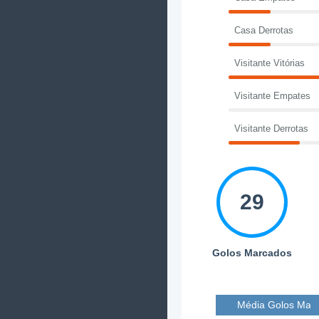
Casa Derrotas
Visitante Vitórias
Visitante Empates
Visitante Derrotas
29
Golos Marcados
Média Golos Mar