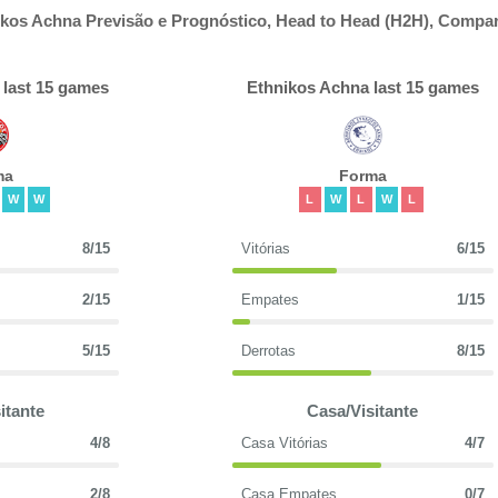
nikos Achna Previsão e Prognóstico, Head to Head (H2H), Compa
 last 15 games
Ethnikos Achna last 15 games
ma
Forma
W
W
L
W
L
W
L
8/15
Vitórias
6/15
2/15
Empates
1/15
5/15
Derrotas
8/15
itante
Casa/Visitante
4/8
Casa Vitórias
4/7
2/8
Casa Empates
0/7