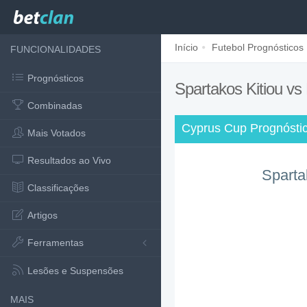
Início
Futebol Prognósticos
FUNCIONALIDADES
Prognósticos
Spartakos Kitiou v
Combinadas
Cyprus Cup Prognósti
Mais Votados
Resultados ao Vivo
Sparta
Classificações
Artigos
Ferramentas
Lesões e Suspensões
MAIS