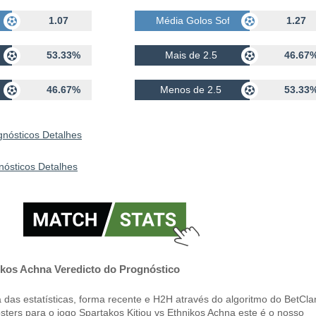
idos
1.07
Média Golos Sofridos
1.27
53.33%
Mais de 2.5
46.67
46.67%
Menos de 2.5
53.33
gnósticos Detalhes
nósticos Detalhes
ikos Achna Veredicto do Prognóstico
das estatísticas, forma recente e H2H através do algoritmo do BetCla
sters para o jogo Spartakos Kitiou vs Ethnikos Achna este é o nosso