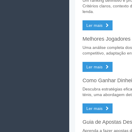
Um ranking definitivo e p
Quem é o time favorit
Critérios claros, context
Ethnikos Achna para o Venc
lenda.
Será que ambas as eq
Ler mais
Sim para Ambas as Equipa
Melhores Jogadores d
Qual é a previsão de 
Uma análise completa dos m
No lado arriscado, pode te
competitivo, adaptação ent
Ler mais
Como Ganhar Dinhei
Descubra estratégias efic
ténis, uma abordagem deta
Ler mais
Guia de Apostas Desp
Aprenda a fazer apostas d