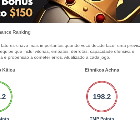
ance Ranking
fatores-chave mais importantes quando você decide fazer uma previs
uipe que inclui vitórias, empates, derrotas, capacidade ofensiva e
a e propensão a cometer erros. Atualizado a cada jogo.
 Kitiou
Ethnikos Achna
.2
198.2
ints
TMP Points