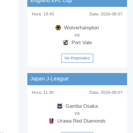
England EFL Cup
Hora:
19:45
Data:
2026-08-07
Wolverhampton
vs
Port Vale
Ver Prognóstico
Japan J-League
Hora:
11:30
Data:
2026-08-07
Gamba Osaka
vs
Urawa Red Diamonds