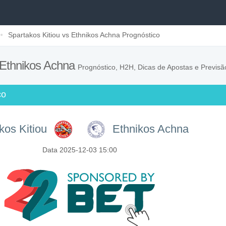
Spartakos Kitiou vs Ethnikos Achna Prognóstico
s Ethnikos Achna
Prognóstico, H2H, Dicas de Apostas e Previsã
co
kos Kitiou
Ethnikos Achna
Data 2025-12-03 15:00