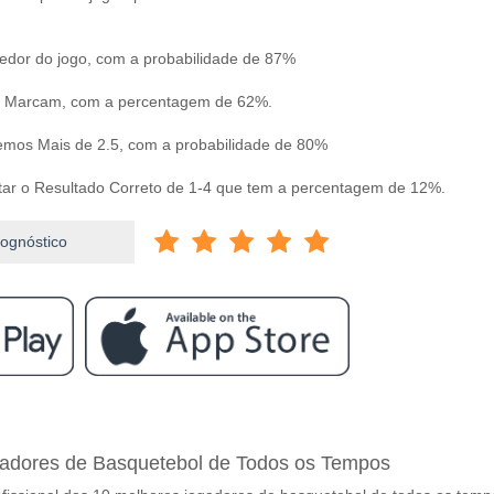
edor do jogo, com a probabilidade de 87%
s Marcam, com a percentagem de 62%.
vemos Mais de 2.5, com a probabilidade de 80%
ntar o Resultado Correto de 1-4 que tem a percentagem de 12%.
rognóstico
ram
tre Spartakos Kitiou v Ethnikos Achna?
gadores de Basquetebol de Todos os Tempos
Kitiou v Ethnikos Achna 03 December 2025 15:00.