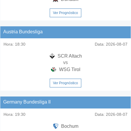
Ver Prognóstico
Austria Bundesliga
Hora:
18:30
Data:
2026-08-07
SCR Altach
vs
WSG Tirol
Ver Prognóstico
Germany Bundesliga II
Hora:
19:30
Data:
2026-08-07
Bochum