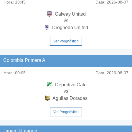
Hora:
19:45
Data:
2026-08-07
Galway United
vs
Drogheda United
Ver Prognóstico
Colombia Primera A
Hora:
00:05
Data:
2026-08-07
Deportivo Cali
vs
Aguilas Doradas
Ver Prognóstico
Japan J-League