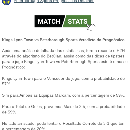
Peterborough Sports Prognósticos Detalhes
Kings Lynn Town vs Peterborough Sports Veredicto do Prognóstico
Após uma análise detalhada das estatísticas, forma recente e H2H
através do algoritmo do BetClan, assim como das dicas de tipsters
para o jogo Kings Lynn Town vs Peterborough Sports este é o nosso
Prognóstico:
Kings Lynn Town para o Vencedor do jogo, com a probabilidade de
57%
Sim para Ambas as Equipas Marcam, com a percentagem de 59%.
Para o Total de Golos, prevemos Mais de 2.5, com a probabilidade
de 59%
No lado arriscado, pode tentar o Resultado Correto de 3-1 que tem
a percentagem de 20%.