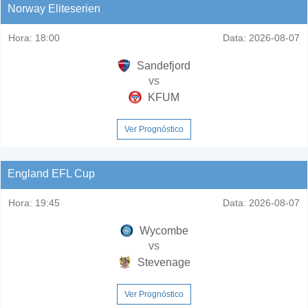
Norway Eliteserien
Hora:
18:00
Data:
2026-08-07
Sandefjord
vs
KFUM
Ver Prognóstico
England EFL Cup
Hora:
19:45
Data:
2026-08-07
Wycombe
vs
Stevenage
Ver Prognóstico