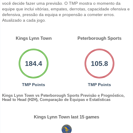
você decide fazer uma previsão. O TMP mostra o momento da
equipe que inclui vitórias, empates, derrotas, capacidade ofensiva e
defensiva, pressão da equipa e propensão a cometer erros.
Atualizado a cada jogo.
Kings Lynn Town
Peterborough Sports
184.4
105.8
TMP Points
TMP Points
Kings Lynn Town vs Peterborough Sports Previsão e Prognóstico,
Head to Head (H2H), Comparação de Equipas e Estatísticas
Kings Lynn Town last 15 games