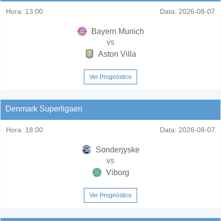
Hora:
13:00
Data:
2026-08-07
Bayern Munich
vs
Aston Villa
Ver Prognóstico
Denmark Superligaen
Hora:
18:00
Data:
2026-08-07
Sonderjyske
vs
Viborg
Ver Prognóstico