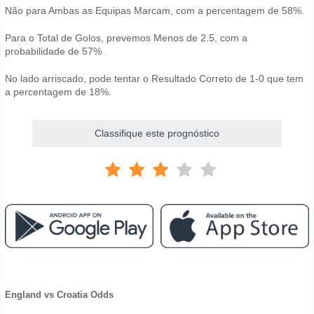
Não para Ambas as Equipas Marcam, com a percentagem de 58%.
Para o Total de Golos, prevemos Menos de 2.5, com a
probabilidade de 57%
No lado arriscado, pode tentar o Resultado Correto de 1-0 que tem
a percentagem de 18%.
Classifique este prognóstico
England vs Croatia Odds