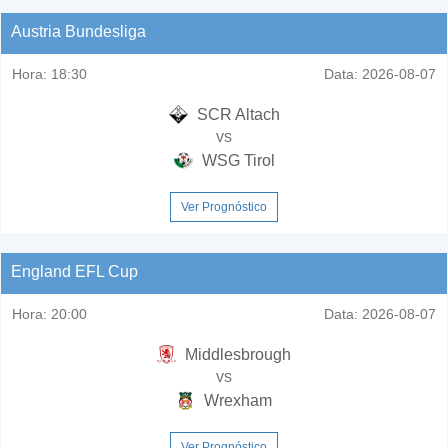
Austria Bundesliga
Hora:
18:30
Data:
2026-08-07
SCR Altach
vs
WSG Tirol
Ver Prognóstico
England EFL Cup
Hora:
20:00
Data:
2026-08-07
Middlesbrough
vs
Wrexham
Ver Prognóstico