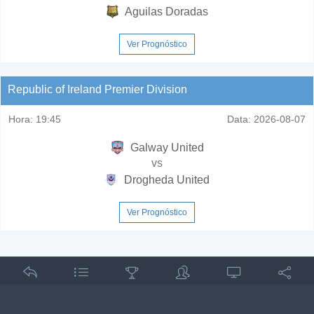
Aguilas Doradas
Ver Prognóstico
Republic of Ireland Premier Division
Hora:
19:45
Data:
2026-08-07
Galway United
vs
Drogheda United
Ver Prognóstico