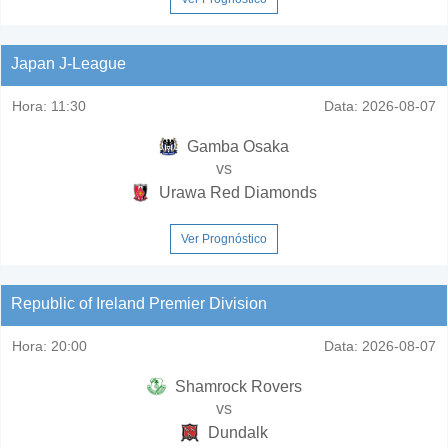
Japan J-League
Hora:
11:30
Data:
2026-08-07
Gamba Osaka
vs
Urawa Red Diamonds
Ver Prognóstico
Republic of Ireland Premier Division
Hora:
20:00
Data:
2026-08-07
Shamrock Rovers
vs
Dundalk