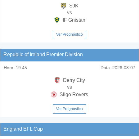
SJK
vs
IF Gnistan
Ver Prognóstico
Republic of Ireland Premier Division
Hora:
19:45
Data:
2026-08-07
Derry City
vs
Sligo Rovers
Ver Prognóstico
England EFL Cup