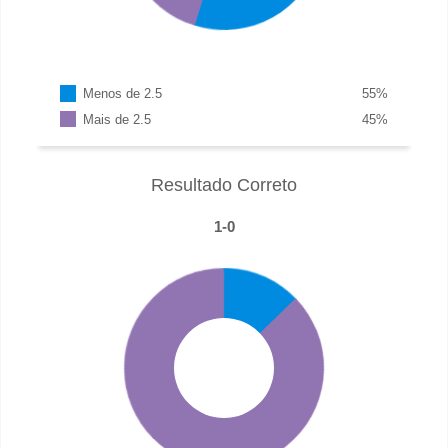
Menos de 2.5
55
%
Mais de 2.5
45
%
Resultado Correto
1-0