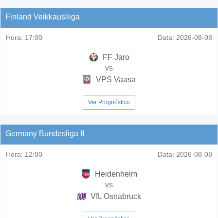
Finland Veikkausliiga
Hora:
17:00
Data:
2026-08-08
FF Jaro
vs
VPS Vaasa
Ver Prognóstico
Germany Bundesliga II
Hora:
12:00
Data:
2026-08-08
Heidenheim
vs
VfL Osnabruck