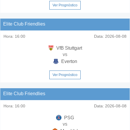
Ver Prognóstico
Elite Club Friendlies
Hora:
16:00
Data:
2026-08-08
VfB Stuttgart
vs
Everton
Ver Prognóstico
Elite Club Friendlies
Hora:
16:00
Data:
2026-08-08
PSG
vs