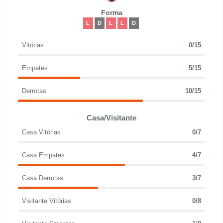
Forma
L
D
L
L
D
Vitórias
0/15
Empates
5/15
Derrotas
10/15
Casa/Visitante
Casa Vitórias
0/7
Casa Empates
4/7
Casa Derrotas
3/7
Visitante Vitórias
0/8