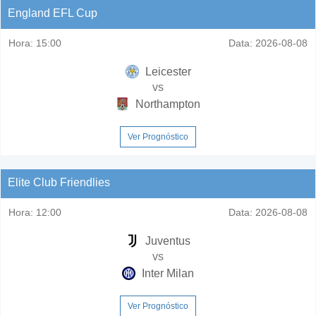
England EFL Cup
Hora:
15:00
Data:
2026-08-08
Leicester
vs
Northampton
Ver Prognóstico
Elite Club Friendlies
Hora:
12:00
Data:
2026-08-08
Juventus
vs
Inter Milan
Ver Prognóstico