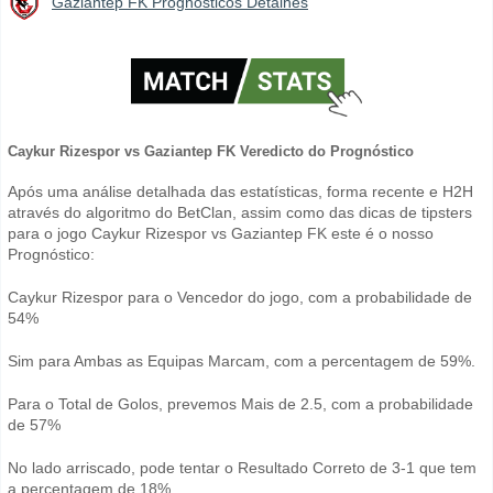
Gaziantep FK Prognósticos Detalhes
Caykur Rizespor vs Gaziantep FK Veredicto do Prognóstico
Após uma análise detalhada das estatísticas, forma recente e H2H
através do algoritmo do BetClan, assim como das dicas de tipsters
para o jogo Caykur Rizespor vs Gaziantep FK este é o nosso
Prognóstico:
Caykur Rizespor para o Vencedor do jogo, com a probabilidade de
54%
Sim para Ambas as Equipas Marcam, com a percentagem de 59%.
Para o Total de Golos, prevemos Mais de 2.5, com a probabilidade
de 57%
No lado arriscado, pode tentar o Resultado Correto de 3-1 que tem
a percentagem de 18%.