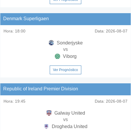
Denmark Superligaen
Hora:
18:00
Data:
2026-08-07
Sonderjyske
vs
Viborg
Ver Prognóstico
Republic of Ireland Premier Division
Hora:
19:45
Data:
2026-08-07
Galway United
vs
Drogheda United