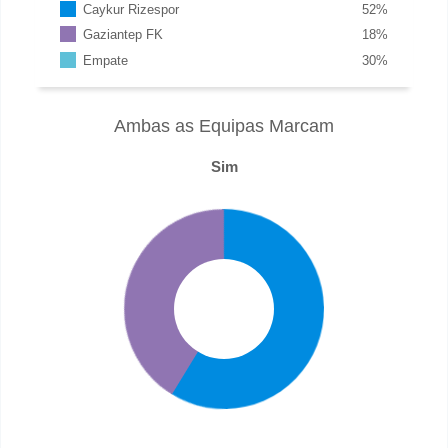
Caykur Rizespor
52
%
Gaziantep FK
18
%
Empate
30
%
Ambas as Equipas Marcam
Sim