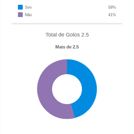
Sim
59
%
Não
41
%
Total de Golos 2.5
Mais de 2.5