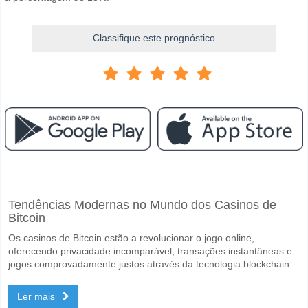
Classifique este prognóstico
Facebook
Telegram
Instagram
Quando é a partida entre Caykur Rizespor v Gaziantep
Tendências Modernas no Mundo dos Casinos de
A partida entre Caykur Rizespor v Gaziantep FK 17 December 2025 1
Bitcoin
Quem é o time favorito para vencer entre Caykur Rizes
Os casinos de Bitcoin estão a revolucionar o jogo online,
Caykur Rizespor para o Vencedor do jogo, com a probabilidade de 5
oferecendo privacidade incomparável, transações instantâneas e
jogos comprovadamente justos através da tecnologia blockchain.
Será que ambas as equipas marcam no jogo Caykur Ri
Ler mais
Sim para Ambas as Equipas Marcam, com a percentagem de 59%.