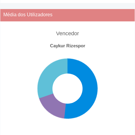
Média dos Utilizadores
Vencedor
Caykur Rizespor