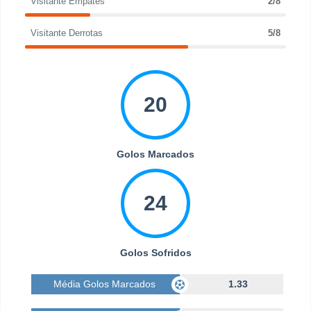
Visitante Empates
2/8
Visitante Derrotas
5/8
20
Golos Marcados
24
Golos Sofridos
Média Golos Marcados
1.33