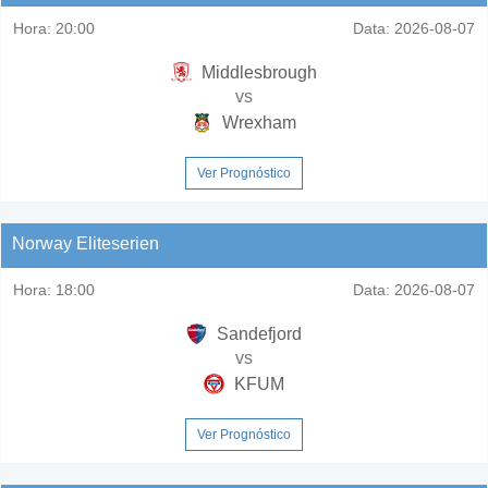
Hora:
20:00
Data:
2026-08-07
Middlesbrough
vs
Wrexham
Ver Prognóstico
Norway Eliteserien
Hora:
18:00
Data:
2026-08-07
Sandefjord
vs
KFUM
Ver Prognóstico