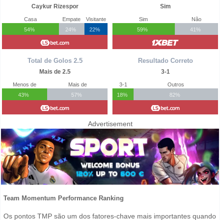
Caykur Rizespor
Sim
Casa
Empate
Visitante
Sim
Não
54%
24%
22%
59%
41%
Total de Golos 2.5
Resultado Correto
Mais de 2.5
3-1
Menos de
Mais de
3-1
Outros
43%
57%
18%
82%
Advertisement
Team Momentum Performance Ranking
Os pontos TMP são um dos fatores-chave mais importantes quando