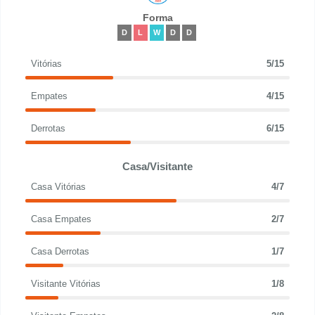
Forma
D
L
W
D
D
Vitórias
5/15
Empates
4/15
Derrotas
6/15
Casa/Visitante
Casa Vitórias
4/7
Casa Empates
2/7
Casa Derrotas
1/7
Visitante Vitórias
1/8