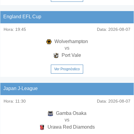
England EFL Cup
Hora:
19:45
Data:
2026-08-07
Wolverhampton
vs
Port Vale
Ver Prognóstico
Japan J-League
Hora:
11:30
Data:
2026-08-07
Gamba Osaka
vs
Urawa Red Diamonds