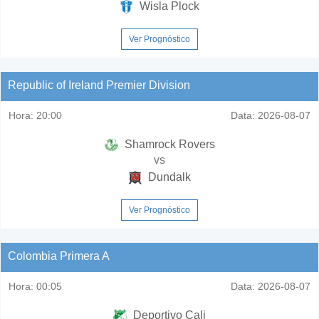
Wisla Plock
Ver Prognóstico
Republic of Ireland Premier Division
Hora:
20:00
Data:
2026-08-07
Shamrock Rovers
vs
Dundalk
Ver Prognóstico
Colombia Primera A
Hora:
00:05
Data:
2026-08-07
Deportivo Cali