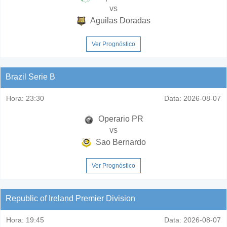
vs
Aguilas Doradas
Ver Prognóstico
Brazil Serie B
Hora:
23:30
Data:
2026-08-07
Operario PR
vs
Sao Bernardo
Ver Prognóstico
Republic of Ireland Premier Division
Hora:
19:45
Data:
2026-08-07