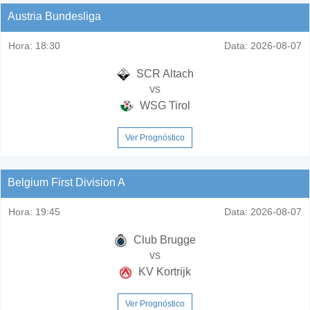
Austria Bundesliga
Hora:
18:30
Data:
2026-08-07
SCR Altach
vs
WSG Tirol
Ver Prognóstico
Belgium First Division A
Hora:
19:45
Data:
2026-08-07
Club Brugge
vs
KV Kortrijk
Ver Prognóstico