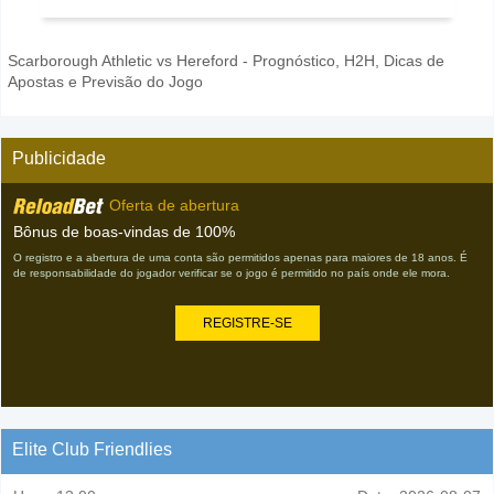
Scarborough Athletic vs Hereford - Prognóstico, H2H, Dicas de
Apostas e Previsão do Jogo
Publicidade
Oferta de abertura
Bônus de boas-vindas de 100%
O registro e a abertura de uma conta são permitidos apenas para maiores de 18 anos. É
de responsabilidade do jogador verificar se o jogo é permitido no país onde ele mora.
REGISTRE-SE
Elite Club Friendlies