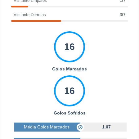
Visitante Empates
1/7
Visitante Derrotas
3/7
16
Golos Marcados
16
Golos Sofridos
Média Golos Marcados
1.07