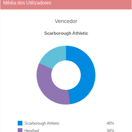
Média dos Utilizadores
Vencedor
Scarborough Athletic
Scarborough Athletic
48
%
Hereford
34
%