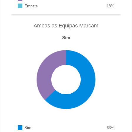
Empate
18
%
Ambas as Equipas Marcam
Sim
Sim
63
%