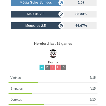
Média Golos Sofridos
1.07
Mais de 2.5
33.33%
Menos de 2.5
66.67%
Hereford last 15 games
Forma
W
D
L
L
D
Vitórias
5/15
Empates
4/15
Derrotas
6/15