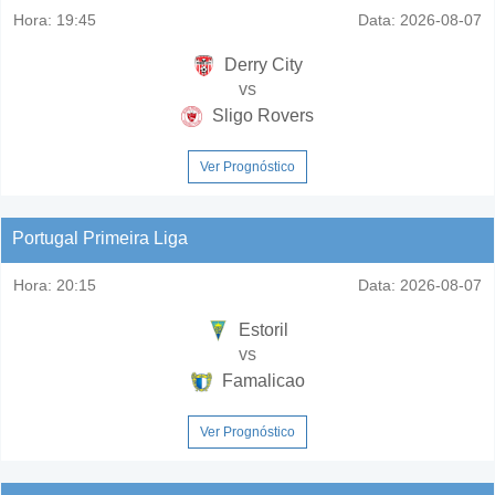
Hora:
19:45
Data:
2026-08-07
Derry City
vs
Sligo Rovers
Ver Prognóstico
Portugal Primeira Liga
Hora:
20:15
Data:
2026-08-07
Estoril
vs
Famalicao
Ver Prognóstico