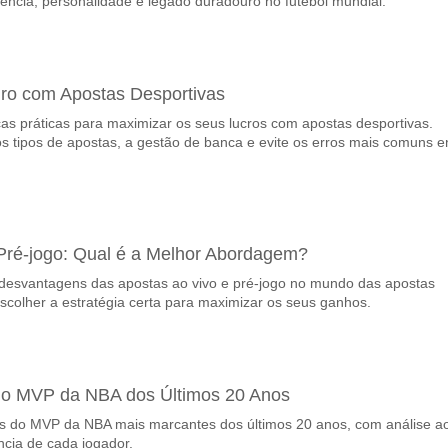
luência, personalidade e legado duradouro no futebol mundial.
cedor do jogo, com a probabilidade de 52%
uipas marcam no jogo Caykur Rizespor v Alanyaspor?
s Marcam, com a percentagem de 53%.
ro com Apostas Desportivas
cas práticas para maximizar os seus lucros com apostas desportivas.
resultado correcto para Caykur Rizespor v Alanyaspor?
s tipos de apostas, a gestão de banca e evite os erros mais comuns e
ntar o Resultado Correto de 2-1 que tem a percentagem de 15%.
 Pré-jogo: Qual é a Melhor Abordagem?
desvantagens das apostas ao vivo e pré-jogo no mundo das apostas
scolher a estratégia certa para maximizar os seus ganhos.
do MVP da NBA dos Últimos 20 Anos
 do MVP da NBA mais marcantes dos últimos 20 anos, com análise a
ncia de cada jogador.