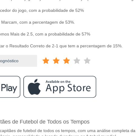
cedor do jogo, com a probabilidade de 52%
s Marcam, com a percentagem de 53%.
vemos Mais de 2.5, com a probabilidade de 57%
ntar o Resultado Correto de 2-1 que tem a percentagem de 15%.
rognóstico
ram
tre Caykur Rizespor v Alanyaspor?
tães de Futebol de Todos os Tempos
espor v Alanyaspor 25 January 2026 14:00.
capitães de futebol de todos os tempos, com uma análise completa da
o para vencer entre Caykur Rizespor v Alanyaspor?