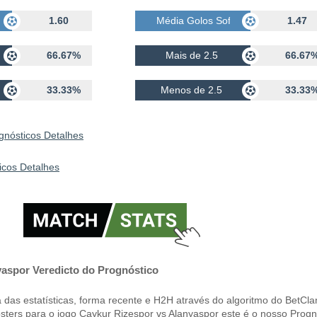
idos
1.60
Média Golos Sofridos
1.47
66.67%
Mais de 2.5
66.67
33.33%
Menos de 2.5
33.33
gnósticos Detalhes
icos Detalhes
yaspor Veredicto do Prognóstico
das estatísticas, forma recente e H2H através do algoritmo do BetCla
sters para o jogo Caykur Rizespor vs Alanyaspor este é o nosso Progn