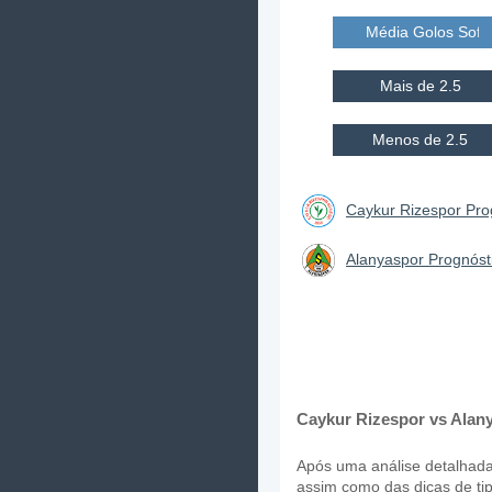
Média Golos Sofr
Mais de 2.5
Menos de 2.5
Caykur Rizespor Pro
Alanyaspor Prognóst
Caykur Rizespor vs Alan
Após uma análise detalhada 
assim como das dicas de tip