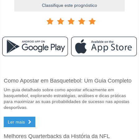
Classifique este prognóstico
Facebook
Telegram
Instagram
Quando é a partida entre Marine v Chester?
Como Apostar em Basquetebol: Um Guia Completo
A partida entre Marine v Chester 27 January 2026 19:45.
Um guia detalhado sobre como apostar eficazmente em
Quem é o time favorito para vencer entre Marine v Che
basquetebol, explorando estratégias, análises e dicas práticas
Um Empate no jogo tem uma probabilidade de 37%.
para maximizar as suas probabilidades de sucesso nas apostas
desportivas.
Será que ambas as equipas marcam no jogo Marine v 
Ler mais
Sim para Ambas as Equipas Marcam, com a percentagem de 55%.
Qual é a previsão de resultado correcto para Marine v 
Melhores Quarterbacks da História da NFL