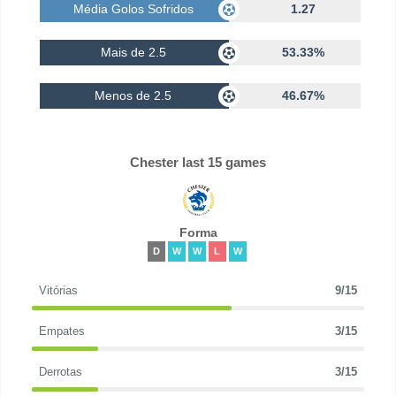
Média Golos Sofridos
1.27
Mais de 2.5
53.33%
Menos de 2.5
46.67%
Chester last 15 games
Forma
D
W
W
L
W
Vitórias
9/15
Empates
3/15
Derrotas
3/15