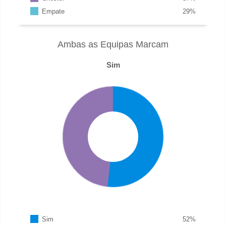
Empate
29
%
Ambas as Equipas Marcam
Sim
Sim
52
%