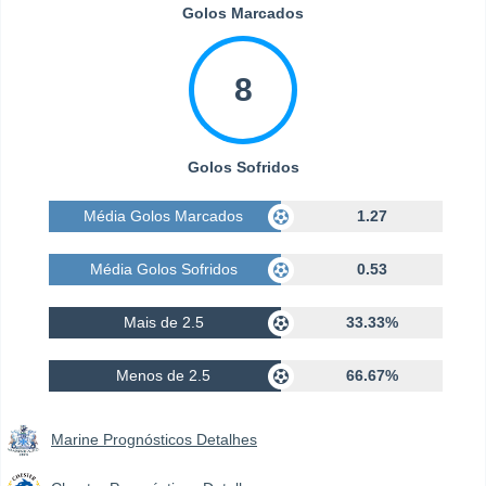
Golos Marcados
8
Golos Sofridos
Média Golos Marcados
1.27
Média Golos Sofridos
0.53
Mais de 2.5
33.33%
Menos de 2.5
66.67%
Marine Prognósticos Detalhes