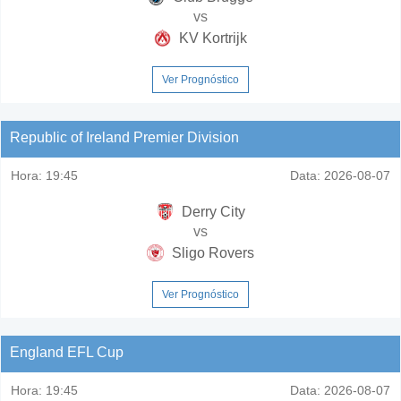
vs
KV Kortrijk
Ver Prognóstico
Republic of Ireland Premier Division
Hora:
19:45
Data:
2026-08-07
Derry City
vs
Sligo Rovers
Ver Prognóstico
England EFL Cup
Hora:
19:45
Data:
2026-08-07