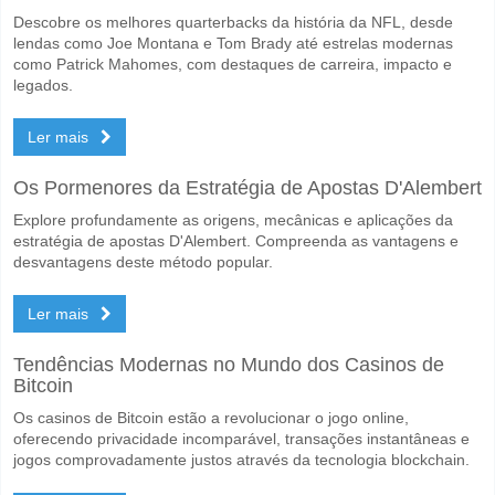
No lado arriscado, pode tentar o Resultado Correto de 2-2 que tem 
Descobre os melhores quarterbacks da história da NFL, desde
lendas como Joe Montana e Tom Brady até estrelas modernas
como Patrick Mahomes, com destaques de carreira, impacto e
legados.
Ler mais
Os Pormenores da Estratégia de Apostas D'Alembert
Explore profundamente as origens, mecânicas e aplicações da
estratégia de apostas D'Alembert. Compreenda as vantagens e
desvantagens deste método popular.
Ler mais
Tendências Modernas no Mundo dos Casinos de
Bitcoin
Os casinos de Bitcoin estão a revolucionar o jogo online,
oferecendo privacidade incomparável, transações instantâneas e
jogos comprovadamente justos através da tecnologia blockchain.