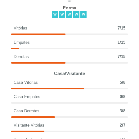
Forma
W
W
W
W
W
Vitórias
7/15
Empates
1/15
Derrotas
7/15
Casa/Visitante
Casa Vitórias
5/8
Casa Empates
0/8
Casa Derrotas
3/8
Visitante Vitórias
2/7