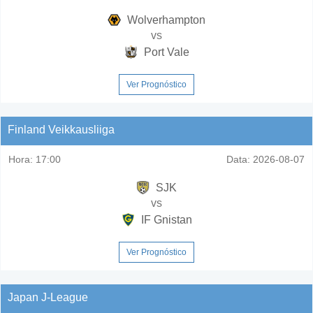
Wolverhampton
vs
Port Vale
Ver Prognóstico
Finland Veikkausliiga
Hora:
17:00
Data:
2026-08-07
SJK
vs
IF Gnistan
Ver Prognóstico
Japan J-League