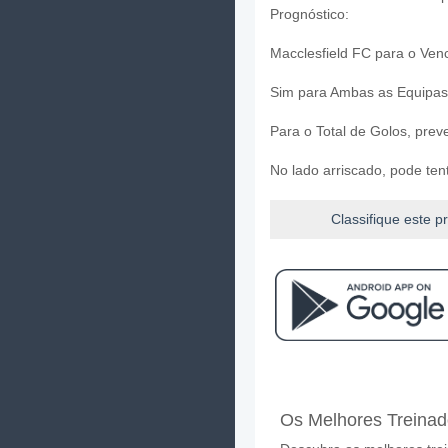
Prognóstico:
Macclesfield FC para o Ven
Sim para Ambas as Equipa
Para o Total de Golos, pre
No lado arriscado, pode te
Classifique este p
Facebook
Telegram
Instag
Quando é a partida en
Os Melhores Treinad
A partida entre Peterboroug