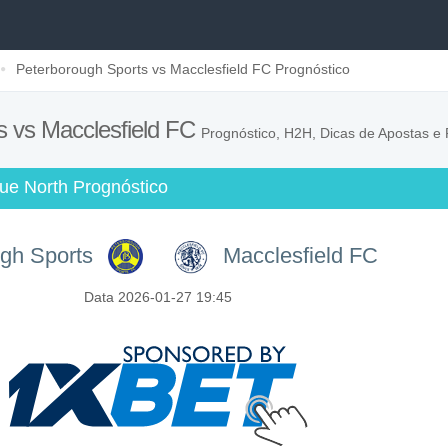
Peterborough Sports vs Macclesfield FC Prognóstico
s vs Macclesfield FC
Prognóstico, H2H, Dicas de Apostas e
ue North Prognóstico
gh Sports
Macclesfield FC
Data 2026-01-27 19:45