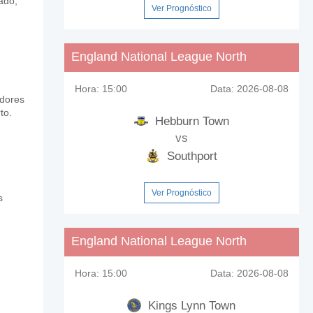
ado,
 FC?
Ver Prognóstico
eld FC?
England National League North
Hora:
15:00
Data:
2026-08-08
adores
ield FC?
to.
Hebburn Town
vs
Southport
Ver Prognóstico
s
England National League North
Hora:
15:00
Data:
2026-08-08
Kings Lynn Town