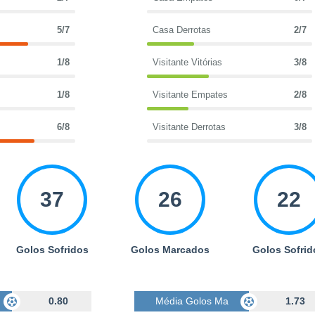
5/7
Casa Derrotas
2/7
1/8
Visitante Vitórias
3/8
1/8
Visitante Empates
2/8
6/8
Visitante Derrotas
3/8
37
26
22
Golos Sofridos
Golos Marcados
Golos Sofrid
cados
0.80
Média Golos Marcados
1.73