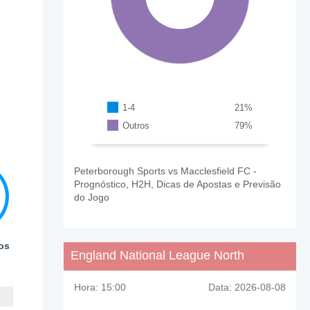
1-4
21
%
Outros
79
%
Peterborough Sports vs Macclesfield FC -
Prognóstico, H2H, Dicas de Apostas e Previsão
do Jogo
os
England National League North
Hora:
15:00
Data:
2026-08-08