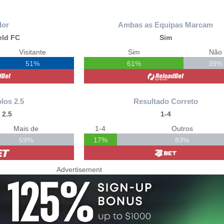
dor
Ambas as Equipas Marcam
eld FC
Sim
Visitante
Sim
Não
51%
61%
39%
los 2.5
Resultado Correto
 2.5
1-4
Mais de
1-4
Outros
59%
17%
83%
Advertisement