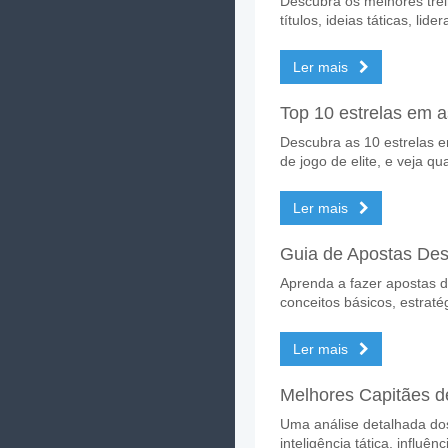
Descubra os melhores trei
Quem é o time favorit
títulos, ideias táticas, li
Macclesfield FC para o Ven
Ler mais
Será que ambas as eq
Sim para Ambas as Equipa
Top 10 estrelas em 
Descubra as 10 estrelas e
Qual é a previsão de 
de jogo de elite, e veja q
No lado arriscado, pode te
Ler mais
Guia de Apostas Desp
Aprenda a fazer apostas d
conceitos básicos, estrat
Ler mais
Melhores Capitães de
Uma análise detalhada dos 
inteligência tática, influê