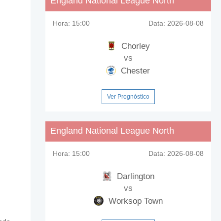
England National League North
Hora:
15:00
Data:
2026-08-08
Chorley
vs
Chester
Ver Prognóstico
England National League North
Hora:
15:00
Data:
2026-08-08
Darlington
vs
Worksop Town