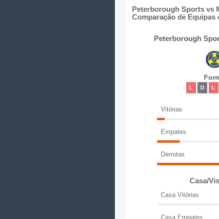
Peterborough Sports vs M
Comparação de Equipas e
Peterborough Spor
For
L
D
L
Vitórias
Empates
Derrotas
Casa/Vis
Casa Vitórias
Casa Empates