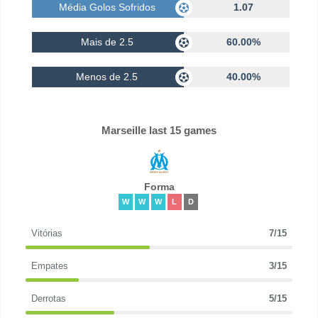
Média Golos Sofridos
1.07
Mais de 2.5
60.00%
Menos de 2.5
40.00%
Marseille last 15 games
Forma
W
W
W
L
D
Vitórias
7/15
Empates
3/15
Derrotas
5/15