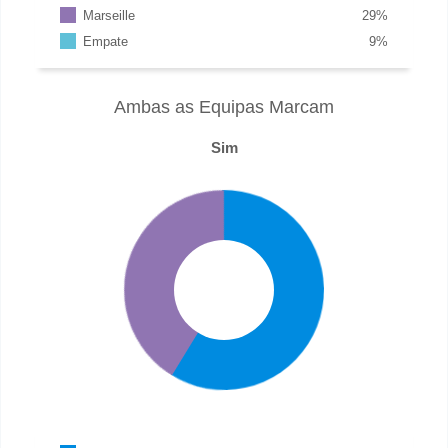
Marseille
29
%
Empate
9
%
Ambas as Equipas Marcam
Sim