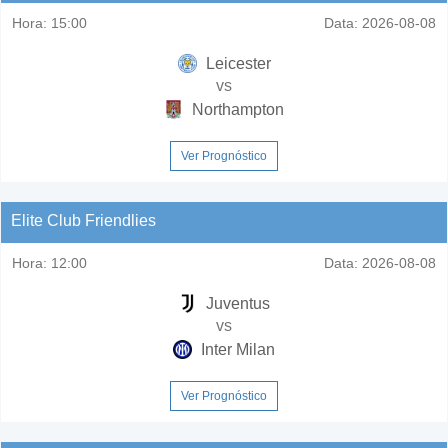
Hora:
15:00
Data:
2026-08-08
Leicester
vs
Northampton
Ver Prognóstico
Elite Club Friendlies
Hora:
12:00
Data:
2026-08-08
Juventus
vs
Inter Milan
Ver Prognóstico