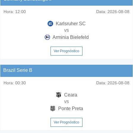
Hora:
12:00
Data:
2026-08-08
Karlsruher SC
vs
Arminia Bielefeld
Ver Prognóstico
Brazil Serie B
Hora:
00:30
Data:
2026-08-08
Ceara
vs
Ponte Preta
Ver Prognóstico