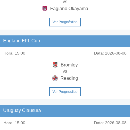
vs
Fagiano Okayama
Ver Prognóstico
England EFL Cup
Hora:
15:00
Data:
2026-08-08
Bromley
vs
Reading
Ver Prognóstico
Uruguay Clausura
Hora:
15:00
Data:
2026-08-08