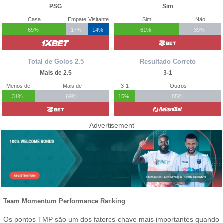
PSG
Sim
Casa
Empate
Visitante
Sim
Não
69%
17%
14%
61%
39%
Total de Golos 2.5
Resultado Correto
Mais de 2.5
3-1
Menos de
Mais de
3-1
Outros
31%
69%
15%
85%
Advertisement
Team Momentum Performance Ranking
Os pontos TMP são um dos fatores-chave mais importantes quando