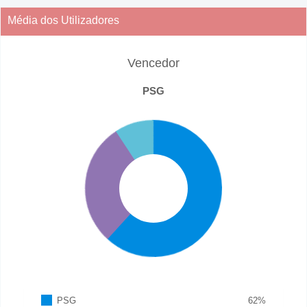
Média dos Utilizadores
Vencedor
PSG
PSG
62
%