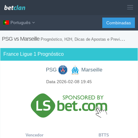
Português
Combinadas
PSG vs Marseille
Prognóstico, H2H, Dicas de Apostas e Previsão do Jogo
France Ligue 1 Prognóstico
PSG
Marseille
Data 2026-02-08 19:45
Vencedor
BTTS