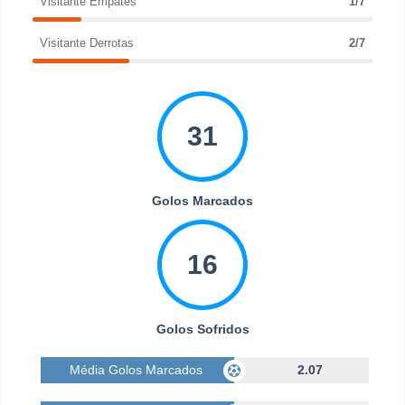
Visitante Empates
1/7
Visitante Derrotas
2/7
31
Golos Marcados
16
Golos Sofridos
Média Golos Marcados
2.07